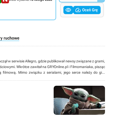


Oceń Grę
ry ruchowe
aczął w serwisie Allegro, gdzie publikował newsy związane z grami,
ściowymi. Wkrótce zawitał na GRYOnline.pl i Filmomaniaka, pisząc
filmową. Mimo związku z serialami, jego serce należy do gier
nie straszny, a przygoda z Tibią nauczyła go, że niebo i muzyka w
d laty dzielił się swoimi doświadczeniami, moderując forum
, ale oczywiście konstruktywnie i z umiarem. Na forum pisze pod