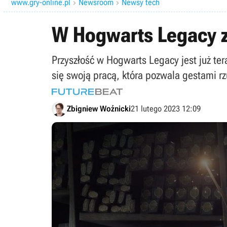
www.gry-online.pl
Newsroom
Newsy tech


W Hogwarts Legacy z
Przyszłość w Hogwarts Legacy jest już ter
się swoją pracą, która pozwala gestami r
Zbigniew Woźnicki
21 lutego 2023 12:09