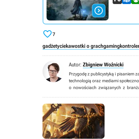


7
gadżety
ciekawostki o grach
gaming
kontrole
Autor:
Zbigniew Woźnicki
Przygodę z publicystyką i pisaniem z
technologią oraz mediami społeczno
o nowościach związanych z branżą 
wszelakiego typu. Żaden gatunek mu 
grach są całkowicie zbędne. Prze
mmorpg.org.pl. Uwielbia ponarzekać
ksywką Canaton.