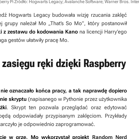
erry Pi
Źródło: Hogwarts Legacy; Avalanche Software; Warner Bros. Inter
iedź
Hogwarts Legacy
budowała wizję rzucania zaklęć
ej grupy należał Mo „That’s So Mo”, który postanowił
ki z zestawu do kodowania Kano
na licencji
Harry’ego
ługa gestów ułatwiły pracę Mo.
zasięgu ręki dzięki Raspberry
nie oznaczało końca pracy, a tak naprawdę dopiero
nie skryptu
(napisanego w Pythonie przez użytkownika
żki
. Skrypt ten pozwala przeglądać oraz edytować
 będą odpowiadały przypisanym zaklęciom. Przykłady
ystarczyło je odpowiednio zaprogramować.
cje w grze, Mo wykorzystał projekt
Random Nerd