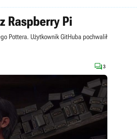
z Raspberry Pi
’ego Pottera. Użytkownik GitHuba pochwalił

3