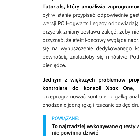
Tutorials
, który umożliwia zaprogramo
był w stanie przypisać odpowiednie gest
wersji PC
Hogwarts Legacy
odpowiadają 
przycisk zmiany zestawu zaklęć, żeby ni
przyznać, że efekt końcowy wygląda napra
się na wypuszczenie dedykowanego kon
pewnością znalazłoby się mnóstwo Potte
pieniądze.
Jednym z większych problemów proje
kontrolera do konsoli Xbox One
, 
przeprogramować kontroler z gałką ana
chodzenie jedną ręką i rzucanie zaklęć dr
POWIĄZANE:
To najrzadziej wykonywane questy w
nie powinna dziwić