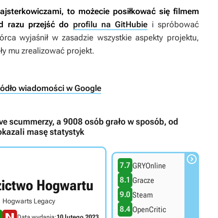
ajsterkowiczami, to możecie posiłkować się filmem
d razu przejść do
profilu na GitHubie
i spróbować
rca wyjaśnił w zasadzie wszystkie aspekty projektu,
gły mu zrealizować projekt.
ródło wiadomości w Google
ave scummerzy, a 9008 osób grało w sposób, od
okazali masę statystyk

7.7
GRYOnline
8.1
Gracze
zictwo Hogwartu
9.0
Steam
Hogwarts Legacy
8.4
OpenCritic
Data wydania:
10 lutego 2023