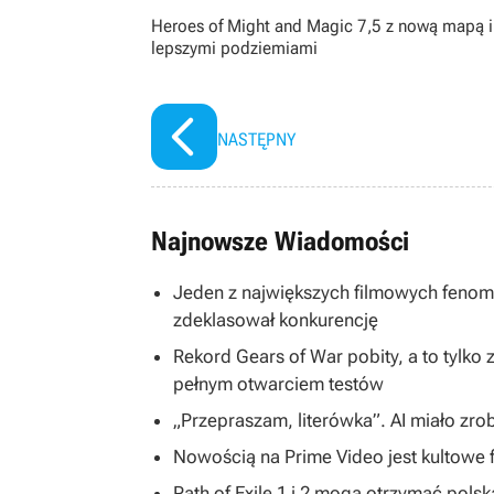
Heroes of Might and Magic 7,5 z nową mapą i
lepszymi podziemiami
NASTĘPNY
Najnowsze Wiadomości
Jeden z największych filmowych fenom
zdeklasował konkurencję
Rekord Gears of War pobity, a to tylko
pełnym otwarciem testów
„Przepraszam, literówka”. AI miało zr
Nowością na Prime Video jest kultowe f
Path of Exile 1 i 2 mogą otrzymać pols