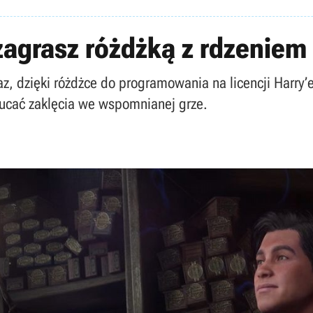
agrasz różdżką z rdzeniem 
az, dzięki różdżce do programowania na licencji Harry
zucać zaklęcia we wspomnianej grze.