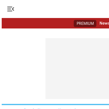

New
PREMIUM