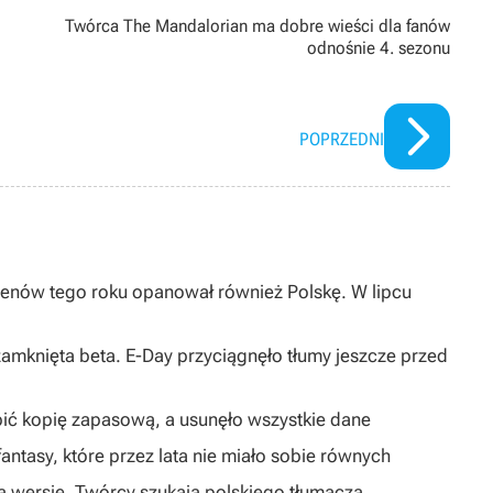
Twórca The Mandalorian ma dobre wieści dla fanów
odnośnie 4. sezonu
POPRZEDNI
enów tego roku opanował również Polskę. W lipcu
 zamknięta beta. E-Day przyciągnęło tłumy jeszcze przed
obić kopię zapasową, a usunęło wszystkie dane
antasy, które przez lata nie miało sobie równych
ką wersję. Twórcy szukają polskiego tłumacza