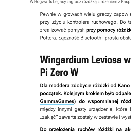
W Hogwarts Legacy zagrasz różdżką z rdzeniem z Raspb
Pewnie w głowach wielu graczy zapow
przy użyciu kontrolera ruchowego. Do t
zrealizować pomysł,
przy pomocy różdż
Pottera
. Łączność Bluetooth i prosta obs
Wingardium Leviosa w 
Pi Zero W
Dla moddera zdobycie różdżki od Kano 
początek. Kolejnym krokiem było odpale
GammaGames
)
do wspomnianej różd
między innymi gesty urządzenia, które
„zaklęć” zawarte zostały w zestawie i w
Do przełożenia ruchów różdżki na ak