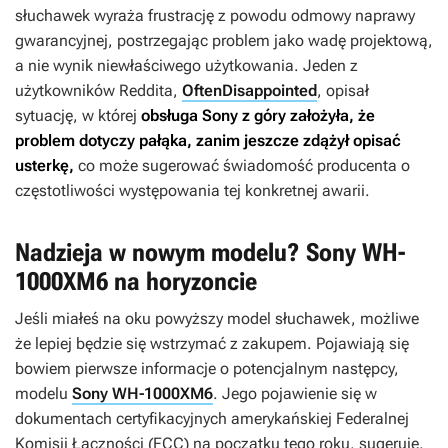
słuchawek wyraża frustrację z powodu odmowy naprawy
gwarancyjnej, postrzegając problem jako wadę projektową,
a nie wynik niewłaściwego użytkowania. Jeden z
użytkowników Reddita,
OftenDisappointed
, opisał
sytuację, w której
obsługa Sony z góry założyła, że
problem dotyczy pałąka, zanim jeszcze zdążył opisać
usterkę,
co może sugerować świadomość producenta o
częstotliwości występowania tej konkretnej awarii.
Nadzieja w nowym modelu? Sony WH-
1000XM6 na horyzoncie
Jeśli miałeś na oku powyższy model słuchawek, możliwe
że lepiej będzie się wstrzymać z zakupem. Pojawiają się
bowiem pierwsze informacje o potencjalnym następcy,
modelu
Sony WH-1000XM6
. Jego pojawienie się w
dokumentach certyfikacyjnych amerykańskiej Federalnej
Komisji Łączności (FCC) na początku tego roku, sugeruje,