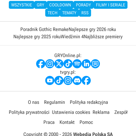
WSZYSTKIE
GRY
COOLDOWN
PORADY
FILMY I SERIALE
TECH
TEMATY
RSS
Poradnik Gothic Remake
Najlepsze gry 2026 roku
Najlepsze gry 2025 roku
Wiedźmin 4
Najbliższe premiery
GRYOnline.pl:
tvgry.pl:
O nas
Regulamin
Polityka redakcyjna
Polityka prywatności
Ustawienia cookies
Reklama
Zespół
Praca
Kontakt
Pomoc
Copyright © 2000 -
2026
Webedia Polska SA