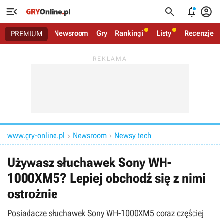




Newsroom
Gry
Rankingi
Listy
Recenzje
PREMIUM
www.gry-online.pl
Newsroom
Newsy tech


Używasz słuchawek Sony WH-
1000XM5? Lepiej obchodź się z nimi
ostrożnie
Posiadacze słuchawek Sony WH-1000XM5 coraz częściej