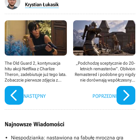
Krystian Łukasik
The Old Guard 2, kontynuacja
„Podchodzę sceptycznie do 20-
hitu akcji Netflixa z Charlize
letnich remasterów”. Oblivion
Theron, zadebiutuje już tego lata.
Remastered i podobne gry nigdy
Zobaczcie pierwsze zdjęcia z
nie dorównają współczesnym
„pełnego emocji i adrenaliny”
arcydziełom, twierdzi były prezes
sequela
Blizzarda
NASTĘPNY
POPRZEDNI
Najnowsze Wiadomości
Niespodzianka: nastawiona na fabułę mroczna gra