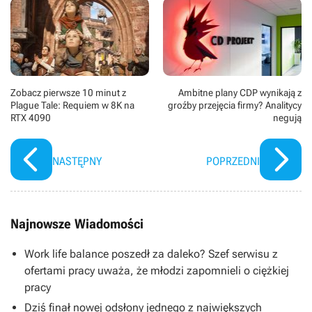
wystąpili między innymi Robert Aramayo, Morfydd Clark,
Joseph Mawle, Markella Kavenagh, Owain Arthur,
Nazanin Boniadi, Maxim Baldry, Owain Arthur oraz Tom
Budge. Zdjęcia kręcono w Nowej Zelandii.
Zobacz pierwsze 10 minut z
Ambitne plany CDP wynikają z
Plague Tale: Requiem w 8K na
groźby przejęcia firmy? Analitycy
RTX 4090
negują
NASTĘPNY
POPRZEDNI
Najnowsze Wiadomości
Work life balance poszedł za daleko? Szef serwisu z
ofertami pracy uważa, że młodzi zapomnieli o ciężkiej
pracy
Dziś finał nowej odsłony jednego z największych