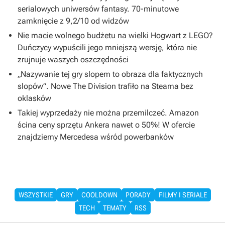
serialowych uniwersów fantasy. 70-minutowe
zamknięcie z 9,2/10 od widzów
Nie macie wolnego budżetu na wielki Hogwart z LEGO?
Duńczycy wypuścili jego mniejszą wersję, która nie
zrujnuje waszych oszczędności
„Nazywanie tej gry slopem to obraza dla faktycznych
slopów”. Nowe The Division trafiło na Steama bez
oklasków
Takiej wyprzedaży nie można przemilczeć. Amazon
ścina ceny sprzętu Ankera nawet o 50%! W ofercie
znajdziemy Mercedesa wśród powerbanków
WSZYSTKIE
GRY
COOLDOWN
PORADY
FILMY I SERIALE
TECH
TEMATY
RSS