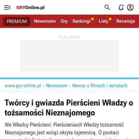




Newsroom
Gry
Rankingi
Listy
Recenzje
PREMIUM
www.gry-online.pl
Newsroom
Newsy o filmach i serialach


Twórcy i gwiazda Pierścieni Władzy o
tożsamości Nieznajomego
We Władcy Pierścieni: Pierścieniach Władzy tożsamość
Nieznajomego jest wciąż okryta tajemnicą. O postaci