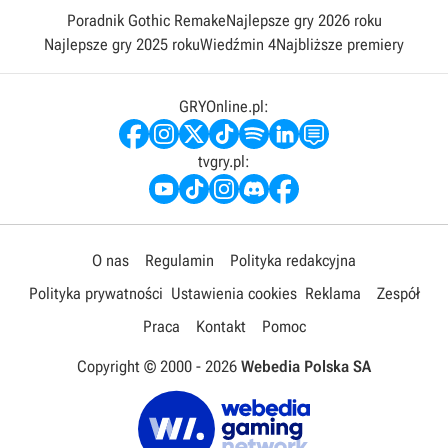
Poradnik Gothic Remake
Najlepsze gry 2026 roku
Najlepsze gry 2025 roku
Wiedźmin 4
Najbliższe premiery
GRYOnline.pl:
tvgry.pl:
O nas
Regulamin
Polityka redakcyjna
Polityka prywatności
Ustawienia cookies
Reklama
Zespół
Praca
Kontakt
Pomoc
Copyright © 2000 -
2026
Webedia Polska SA