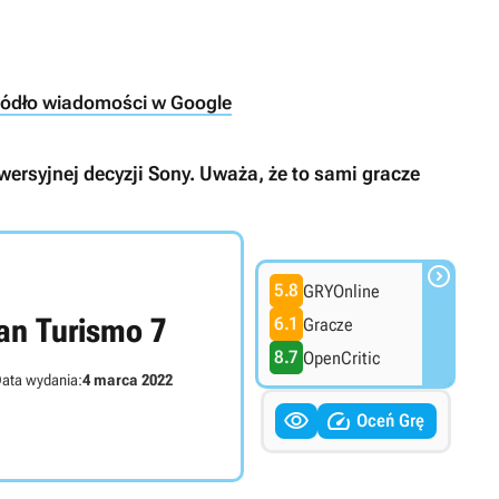
ródło wiadomości w Google
owersyjnej decyzji Sony. Uważa, że to sami gracze

5.8
GRYOnline
an Turismo 7
6.1
Gracze
8.7
OpenCritic
ata wydania:
4 marca 2022


Oceń Grę