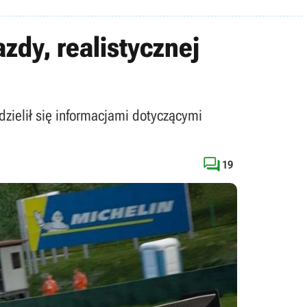
dy, realistycznej
zielił się informacjami dotyczącymi

19