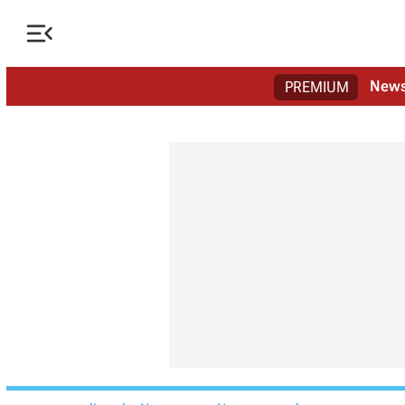

New
PREMIUM