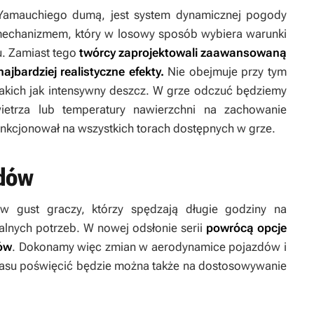
 Yamauchiego dumą, jest system dynamicznej pogody
e mechanizmem, który w losowy sposób wybiera warunki
. Zamiast tego
twórcy zaprojektowali zaawansowaną
jbardziej realistyczne efekty.
Nie obejmuje przy tym
takich jak intensywny deszcz. W grze odczuć będziemy
ietrza lub temperatury nawierzchni na zachowanie
unkcjonował na wszystkich torach dostępnych w grze.
dów
w gust graczy, którzy spędzają długie godziny na
lnych potrzeb. W nowej odsłonie serii
powrócą opcje
gów
. Dokonamy więc zmian w aerodynamice pojazdów i
czasu poświęcić będzie można także na dostosowywanie