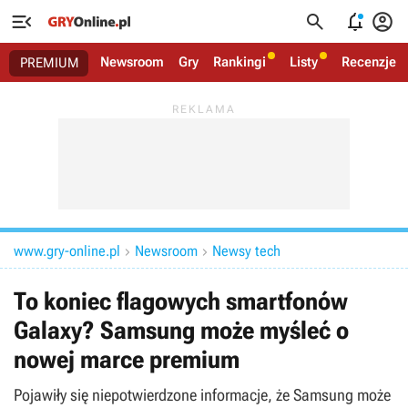




Newsroom
Gry
Rankingi
Listy
Recenzje
PREMIUM
www.gry-online.pl
Newsroom
Newsy tech


To koniec flagowych smartfonów
Galaxy? Samsung może myśleć o
nowej marce premium
Pojawiły się niepotwierdzone informacje, że Samsung może