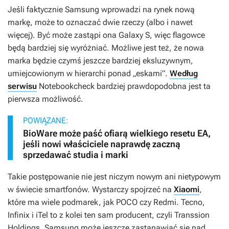
Jeśli faktycznie Samsung wprowadzi na rynek nową
markę, może to oznaczać dwie rzeczy (albo i nawet
więcej). Być może zastąpi ona Galaxy S, więc flagowce
będą bardziej się wyróżniać. Możliwe jest też, że nowa
marka będzie czymś jeszcze bardziej eksluzywnym,
umiejcowionym w hierarchi ponad „eskami”.
Według
serwisu
Notebookcheck bardziej prawdopodobna jest ta
pierwsza możliwość.
POWIĄZANE:
BioWare może paść ofiarą wielkiego resetu EA,
jeśli nowi właściciele naprawdę zaczną
sprzedawać studia i marki
Takie postępowanie nie jest niczym nowym ani nietypowym
w świecie smartfonów. Wystarczy spojrzeć na
Xiaomi
,
które ma wiele podmarek, jak POCO czy Redmi. Tecno,
Infinix i iTel to z kolei ten sam producent, czyli Transsion
Holdings. Samsung może jeszcze zastanawiać się nad