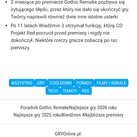
2 miesiące po premierze Gothic Remake pozbywa się
irytującego błędu, przez który nie dało się ukończyć gry.
Twórcy naprawili również dwie inne istotne usterki
Po 11 latach Wiedźmin 3 otrzymał funkcję, którą CD
Projekt Red porzucił przed premierą i nigdy nie
dokończył. Niektóre rzeczy gracze zobaczą po raz
pierwszy
WSZYSTKIE
GRY
COOLDOWN
PORADY
FILMY I SERIALE
TECH
TEMATY
RSS
Poradnik Gothic Remake
Najlepsze gry 2026 roku
Najlepsze gry 2025 roku
Wiedźmin 4
Najbliższe premiery
GRYOnline.pl: