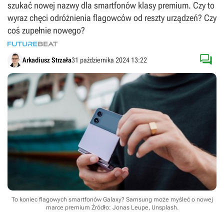
szukać nowej nazwy dla smartfonów klasy premium. Czy to
wyraz chęci odróżnienia flagowców od reszty urządzeń? Czy
coś zupełnie nowego?

Arkadiusz Strzała
31 października 2024 13:22
To koniec flagowych smartfonów Galaxy? Samsung może myśleć o nowej
marce premium
Źródło: Jonas Leupe, Unsplash
.