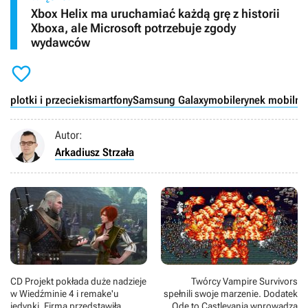
Xbox Helix ma uruchamiać każdą grę z historii
Xboxa, ale Microsoft potrzebuje zgody
wydawców

plotki i przecieki
smartfony
Samsung Galaxy
mobile
rynek mobilny
Autor:
Arkadiusz Strzała
CD Projekt pokłada duże nadzieje
Twórcy Vampire Survivors
w Wiedźminie 4 i remake'u
spełnili swoje marzenie. Dodatek
jedynki. Firma przedstawiła
Ode to Castlevania wprowadza