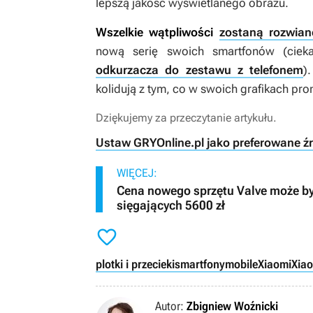
lepszą jakość wyświetlanego obrazu.
Wszelkie wątpliwości
zostaną rozwian
nową serię swoich smartfonów (cie
odkurzacza do zestawu z telefonem
)
kolidują z tym, co w swoich grafikach pr
Dziękujemy za przeczytanie artykułu.
Ustaw GRYOnline.pl jako preferowane ź
WIĘCEJ:
Cena nowego sprzętu Valve może by
sięgających 5600 zł

plotki i przecieki
smartfony
mobile
Xiaomi
Xia
Autor:
Zbigniew Woźnicki