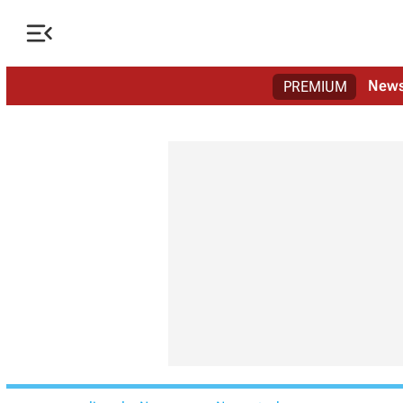

New
PREMIUM