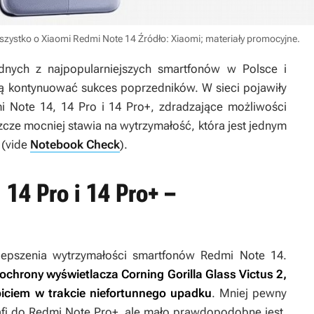
wszystko o Xiaomi Redmi Note 14
Źródło: Xiaomi; materiały promocyjne
.
dnych z najpopularniejszych smartfonów w Polsce i
kontynuować sukces poprzedników. W sieci pojawiły
mi Note 14, 14 Pro i 14 Pro+, zdradzające możliwości
cze mocniej stawia na wytrzymałość, która jest jednym
 (vide
Notebook Check
).
14 Pro i 14 Pro+ –
lepszenia wytrzymałości smartfonów Redmi Note 14.
ochrony wyświetlacza Corning Gorilla Glass Victus 2,
iciem w trakcie niefortunnego upadku
. Mniej pewny
rafi do Redmi Note Pro+, ale mało prawdopodobne jest,