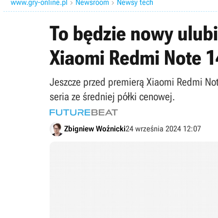
www.gry-online.pl
Newsroom
Newsy tech


To będzie nowy ulub
Xiaomi Redmi Note 1
Jeszcze przed premierą Xiaomi Redmi Not
seria ze średniej półki cenowej.
Zbigniew Woźnicki
24 września 2024 12:07