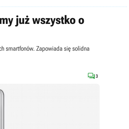
my już wszystko o
ch smartfonów. Zapowiada się solidna

3