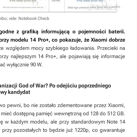
eibo; vide: Notebook Check
odne z grafiką informującą o pojemności baterii.
rzy modelu 14 Pro+, co pokazuje, że Xiaomi dobrze
kże względem mocy szybkiego ładowania. Przecieki na
rzy najlepszym 14 Pro+, ale pojawiają się informacje
ać wyłącznie 90 W.
ranizacji God of War? Po odejściu poprzedniego
nowy kandydat
o pewni, bo nie zostało zdementowane przez Xiaomi,
ją mieć dostępną pamięć wewnętrzną od 128 do 512 GB.
ię w każdym modelu, ale przy standardowym Note 14
 przy pozostałych to będzie już 1220p, co gwarantuje