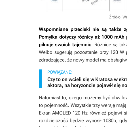
Źródło: W
Wspomniane przecieki nie są także zg
Pomyłka dotyczy różnicy aż 1000 mAh p
pilnuje swoich tajemnic
. Różnice są ta
Weibo sugerują pozostanie przy 120 W p
zdradzające, że nowy model ma obsługiw
POWIĄZANE:
Czy to on wcieli się w Kratosa w ek
aktora, na horyzoncie pojawił się 
Natomiast to, czego możemy być chwilow
to pojemność. Wszystkie trzy wersję ma
Ekran AMOLED 120 Hz również pojawi s
rozdzielczość będzie wynosił 1080p, gdy