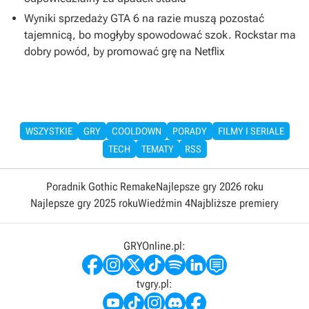
Wyniki sprzedaży GTA 6 na razie muszą pozostać
tajemnicą, bo mogłyby spowodować szok. Rockstar ma
dobry powód, by promować grę na Netflix
WSZYSTKIE
GRY
COOLDOWN
PORADY
FILMY I SERIALE
TECH
TEMATY
RSS
Poradnik Gothic Remake
Najlepsze gry 2026 roku
Najlepsze gry 2025 roku
Wiedźmin 4
Najbliższe premiery
GRYOnline.pl:
tvgry.pl: