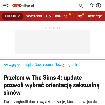




Newsroom
Gry
Rankingi
Listy
Recenzje
PREMIUM
www.gry-online.pl
Newsroom
Newsy o grach


Przełom w The Sims 4: update
pozwoli wybrać orientację seksualną
simów
Twórcy ogłosili darmową aktualizację, która ma wejść do