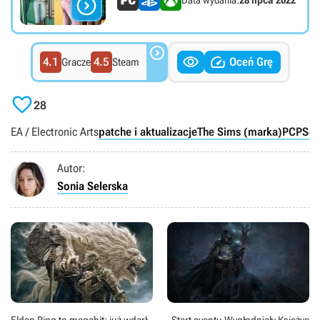

Data wydania:
28 lipca 2022



4.1
4.5
Oceń Grę
Gracze
Steam

28
EA / Electronic Arts
patche i aktualizacje
The Sims (marka)
PC
PS4
Autor:
Sonia Selerska
Elden Ring to megahit; już wdarł
Start eventu Wygłodniały Księżyc