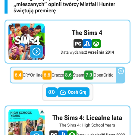
„mieszanych” opinii twórcy Mistfall Hunter
świętują premierę
The Sims 4

Data wydania:
2 września 2014

6.4
6.6
8.6
7.0
GRYOnline
Gracze
Steam
OpenCritic


Oceń Grę
The Sims 4: Licealne lata
The Sims 4: High School Years