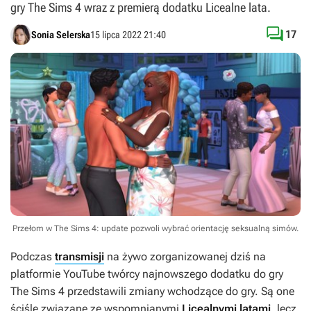
gry The Sims 4 wraz z premierą dodatku Licealne lata.

17
Sonia Selerska
15 lipca 2022 21:40
Przełom w The Sims 4: update pozwoli wybrać orientację seksualną simów.
Podczas
transmisji
na żywo zorganizowanej dziś na
platformie YouTube twórcy najnowszego dodatku do gry
The Sims 4 przedstawili zmiany wchodzące do gry. Są one
ściśle związane ze wspomnianymi
Licealnymi latami
, lecz