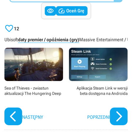


Oceń Grę

12
Ubisoft
daty premier / opóźnienia (gry)
Massive Entertainment / Ub
Sea of Thieves - zwiastun
Aplikacja Steam Link w wersji
aktualizacji The Hungering Deep
beta dostępna na Androida
NASTĘPNY
POPRZEDNI