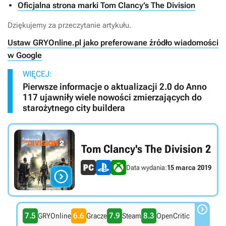
Oficjalna strona marki Tom Clancy’s The Division
Dziękujemy za przeczytanie artykułu.
Ustaw GRYOnline.pl jako preferowane źródło wiadomości
w Google
WIĘCEJ:
Pierwsze informacje o aktualizacji 2.0 do Anno
117 ujawniły wiele nowości zmierzających do
starożytnego city buildera
Tom Clancy's The Division 2
Data wydania:
15 marca 2019


7.5
6.6
7.9
8.3
GRYOnline
Gracze
Steam
OpenCritic