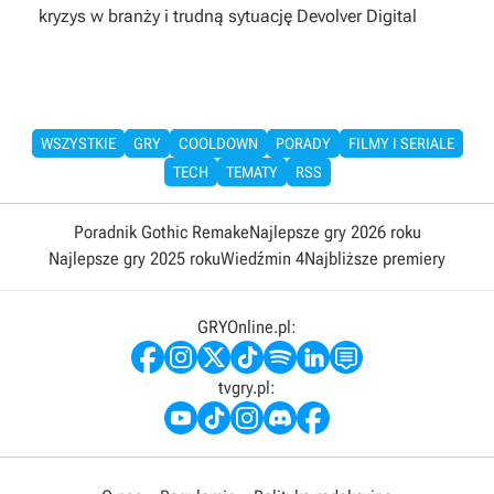
kryzys w branży i trudną sytuację Devolver Digital
WSZYSTKIE
GRY
COOLDOWN
PORADY
FILMY I SERIALE
TECH
TEMATY
RSS
Poradnik Gothic Remake
Najlepsze gry 2026 roku
Najlepsze gry 2025 roku
Wiedźmin 4
Najbliższe premiery
GRYOnline.pl:
tvgry.pl: