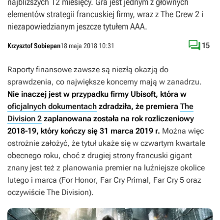
najbliższych 12 miesięcy. Gra jest jednym z głównych
elementów strategii francuskiej firmy, wraz z The Crew 2 i
niezapowiedzianym jeszcze tytułem AAA.

15
Krzysztof Sobiepan
18 maja 2018 10:31
Raporty finansowe zawsze są niezłą okazją do
sprawdzenia, co największe koncerny mają w zanadrzu.
Nie inaczej jest w przypadku firmy Ubisoft, która w
oficjalnych dokumentach
zdradziła, że premiera
The
Division 2
zaplanowana została na rok rozliczeniowy
2018-19, który kończy się 31 marca 2019 r.
Można więc
ostrożnie założyć, że tytuł ukaże się w czwartym kwartale
obecnego roku, choć z drugiej strony francuski gigant
znany jest też z planowania premier na luźniejsze okolice
lutego i marca (
For Honor
,
Far Cry Primal,
Far Cry 5
oraz
oczywiście
The Division
).