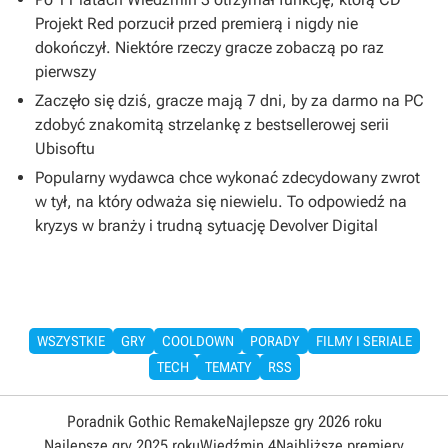
Projekt Red porzucił przed premierą i nigdy nie
dokończył. Niektóre rzeczy gracze zobaczą po raz
pierwszy
Zaczęło się dziś, gracze mają 7 dni, by za darmo na PC
zdobyć znakomitą strzelankę z bestsellerowej serii
Ubisoftu
Popularny wydawca chce wykonać zdecydowany zwrot
w tył, na który odważa się niewielu. To odpowiedź na
kryzys w branży i trudną sytuację Devolver Digital
WSZYSTKIE
GRY
COOLDOWN
PORADY
FILMY I SERIALE
TECH
TEMATY
RSS
Poradnik Gothic Remake
Najlepsze gry 2026 roku
Najlepsze gry 2025 roku
Wiedźmin 4
Najbliższe premiery