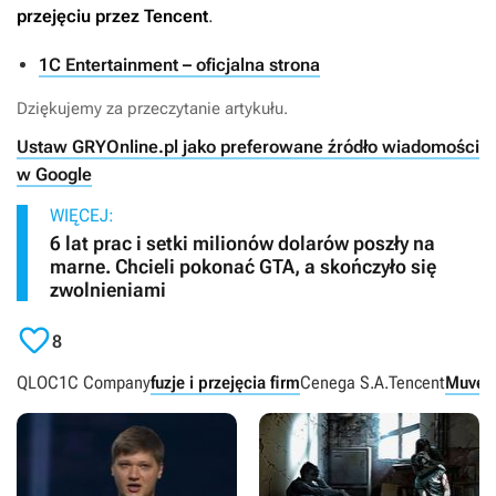
przejęciu przez Tencent
.
1C Entertainment – oficjalna strona
Dziękujemy za przeczytanie artykułu.
Ustaw GRYOnline.pl jako preferowane źródło wiadomości
w Google
WIĘCEJ:
6 lat prac i setki milionów dolarów poszły na
marne. Chcieli pokonać GTA, a skończyło się
zwolnieniami

8
QLOC
1C Company
fuzje i przejęcia firm
Cenega S.A.
Tencent
Muve.