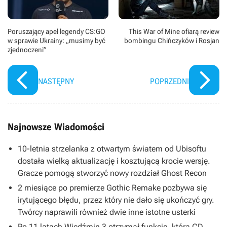
Poruszający apel legendy CS:GO
This War of Mine ofiarą review
w sprawie Ukrainy: „musimy być
bombingu Chińczyków i Rosjan
zjednoczeni”
NASTĘPNY
POPRZEDNI
Najnowsze Wiadomości
10-letnia strzelanka z otwartym światem od Ubisoftu
dostała wielką aktualizację i kosztującą krocie wersję.
Gracze pomogą stworzyć nowy rozdział Ghost Recon
2 miesiące po premierze Gothic Remake pozbywa się
irytującego błędu, przez który nie dało się ukończyć gry.
Twórcy naprawili również dwie inne istotne usterki
Po 11 latach Wiedźmin 3 otrzymał funkcję, którą CD