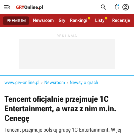




Newsroom
Gry
Rankingi
Listy
Recenzje
PREMIUM
www.gry-online.pl
Newsroom
Newsy o grach


Tencent oficjalnie przejmuje 1C
Entertainment, a wraz z nim m.in.
Cenegę
Tencent przejmuje polską grupę 1C Entertainment. W jej