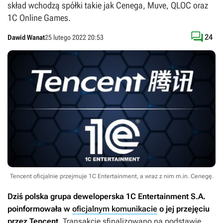
skład wchodzą spółki takie jak Cenega, Muve, QLOC oraz
1C Online Games.

24
Dawid Wanat
25 lutego 2022 20:53
Tencent oficjalnie przejmuje 1C Entertainment, a wraz z nim m.in. Cenegę.
Dziś polska grupa deweloperska 1C Entertainment S.A.
poinformowała w
oficjalnym komunikacie
o jej przejęciu
przez Tencent.
Transakcję sfinalizowano na podstawie