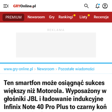




Newsroom
Gry
Rankingi
Listy
Recenzje
PREMIUM
www.gry-online.pl
Newsroom
Pozostałe wiadomości


Ten smartfon może osiągnąć sukces
większy niż Motorola. Wyposażony w
głośniki JBL i ładowanie indukcyjne
Infinix Note 40 Pro Plus to czarny koń