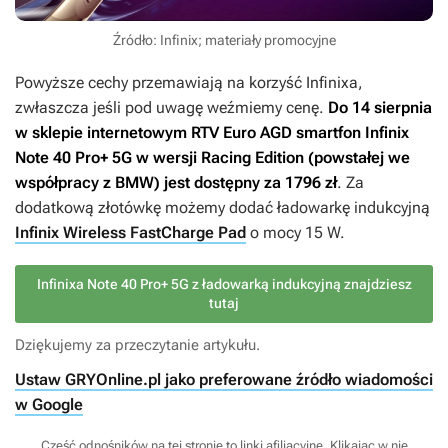
Źródło: Infinix; materiały promocyjne
Powyższe cechy przemawiają na korzyść Infinixa,
zwłaszcza jeśli pod uwagę weźmiemy cenę.
Do 14 sierpnia
w sklepie internetowym RTV Euro AGD smartfon Infinix
Note 40 Pro+ 5G w wersji Racing Edition (powstałej we
współpracy z BMW) jest dostępny za 1796 zł
. Za
dodatkową złotówkę możemy dodać ładowarkę indukcyjną
Infinix Wireless FastCharge Pad
o mocy 15 W.
Infinixa Note 40 Pro+ 5G z ładowarką indukcyjną znajdziesz
tutaj
Dziękujemy za przeczytanie artykułu.
Ustaw GRYOnline.pl jako preferowane źródło wiadomości
w Google
Część odnośników na tej stronie to linki afiliacyjne. Klikając w nie