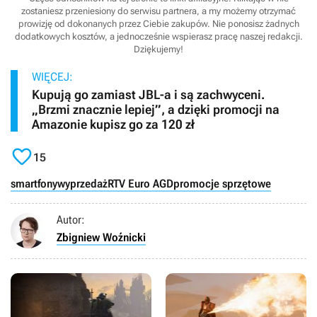
zostaniesz przeniesiony do serwisu partnera, a my możemy otrzymać
prowizję od dokonanych przez Ciebie zakupów. Nie ponosisz żadnych
dodatkowych kosztów, a jednocześnie wspierasz pracę naszej redakcji.
Dziękujemy!
WIĘCEJ:
Kupują go zamiast JBL-a i są zachwyceni.
„Brzmi znacznie lepiej”, a dzięki promocji na
Amazonie kupisz go za 120 zł

15
smartfony
wyprzedaż
RTV Euro AGD
promocje sprzętowe
Autor:
Zbigniew Woźnicki