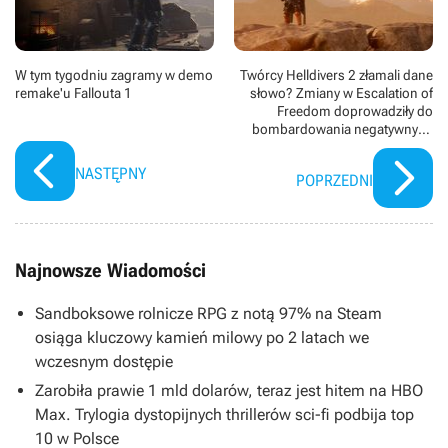
W tym tygodniu zagramy w demo
Twórcy Helldivers 2 złamali dane
remake'u Fallouta 1
słowo? Zmiany w Escalation of
Freedom doprowadziły do
bombardowania negatywnymi
recenzjami
NASTĘPNY
POPRZEDNI
Najnowsze Wiadomości
Sandboksowe rolnicze RPG z notą 97% na Steam
osiąga kluczowy kamień milowy po 2 latach we
wczesnym dostępie
Zarobiła prawie 1 mld dolarów, teraz jest hitem na HBO
Max. Trylogia dystopijnych thrillerów sci-fi podbija top
10 w Polsce