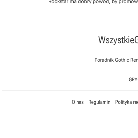
Rockstar ma dobry powód, by promować
Wszystkie
Poradnik Gothic R
GRYO
O nas
Regulamin
Polityka r