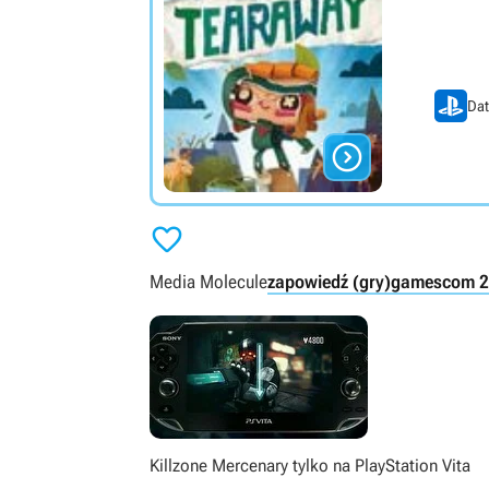
Dat


Media Molecule
zapowiedź (gry)
gamescom 2
Killzone Mercenary tylko na PlayStation Vita