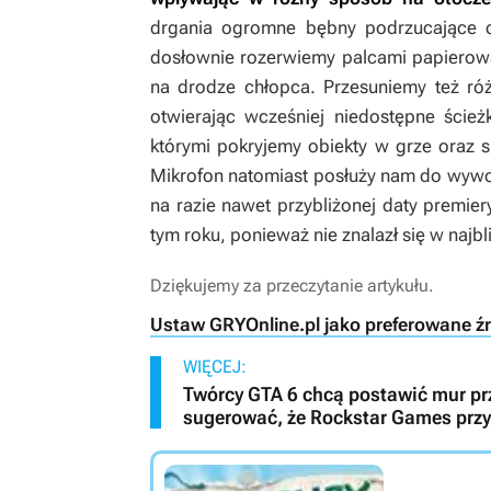
drgania ogromne bębny podrzucające 
dosłownie rozerwiemy palcami papierową
na drodze chłopca. Przesuniemy też róż
otwierając wcześniej niedostępne ścieżk
którymi pokryjemy obiekty w grze oraz s
Mikrofon natomiast posłuży nam do wywo
na razie nawet przybliżonej daty premier
tym roku, ponieważ nie znalazł się w naj
Dziękujemy za przeczytanie artykułu.
Ustaw GRYOnline.pl jako preferowane ź
WIĘCEJ:
Twórcy GTA 6 chcą postawić mur pr
sugerować, że Rockstar Games przy