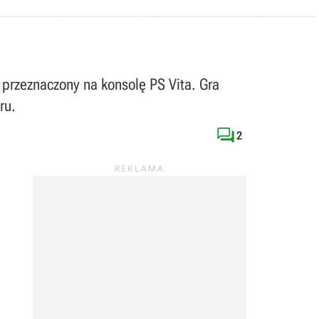
ł przeznaczony na konsolę PS Vita. Gra
ru.

2