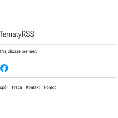
Tematy
RSS
4
Najbliższe premiery
spół
Praca
Kontakt
Pomoc