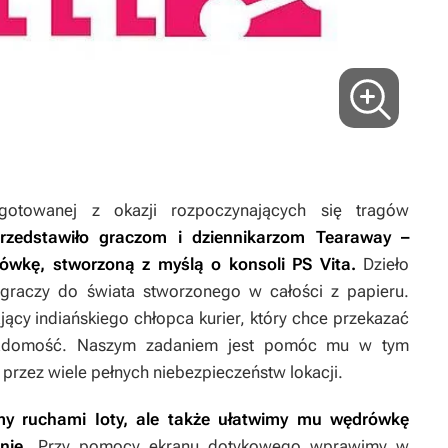
zygotowanej z okazji rozpoczynających się tragów
rzedstawiło graczom i dziennikarzom
Tearaway
–
ówkę, stworzoną z myślą o konsoli PS Vita.
Dzieło
 graczy do świata stworzonego w całości z papieru.
jący indiańskiego chłopca kurier, który chce przekazać
adomość. Naszym zadaniem jest pomóc mu w tym
przez wiele pełnych niebezpieczeństw lokacji.
emy ruchami Ioty, ale także ułatwimy mu wędrówkę
enie.
Przy pomocy ekranu dotykowego wprawimy w