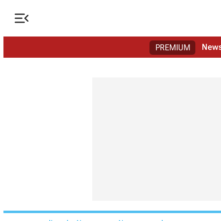

New
PREMIUM