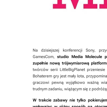
Na dzisiejszej konferencji Sony, pr
GamesCom,
studio Media Molecule p
zupełnie nową trójwymiarową platform
twórców serii
LittleBigPlanet
przeniesie
Bohaterem gry jest mały Iota, przypomina
graczowi pewną wyjątkowo ważną wi
trudnym zadaniu, wiążącym się z podróżą 
W trakcie zabawy nie tylko pokieruj
wpływając w różny sposób na otocz