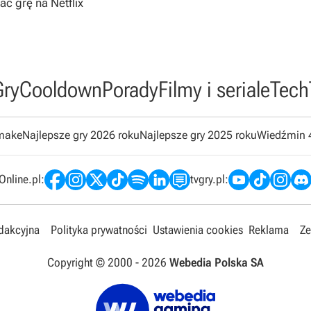
 grę na Netflix
Gry
Cooldown
Porady
Filmy i seriale
Tech
emake
Najlepsze gry 2026 roku
Najlepsze gry 2025 roku
Wiedźmin 
nline.pl:
tvgry.pl:
edakcyjna
Polityka prywatności
Ustawienia cookies
Reklama
Ze
Copyright © 2000 -
2026
Webedia Polska SA