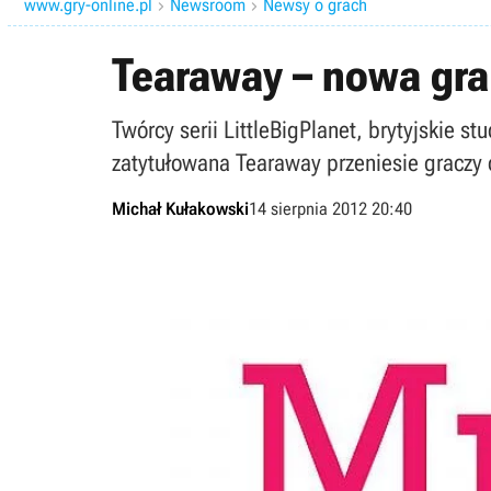
www.gry-online.pl
Newsroom
Newsy o grach


Tearaway – nowa gra
Twórcy serii LittleBigPlanet, brytyjskie s
zatytułowana Tearaway przeniesie graczy
Michał Kułakowski
14 sierpnia 2012 20:40