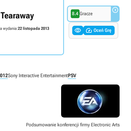

Tearaway
8.4
Gracze
a wydania:
22 listopada 2013


Oceń Grę
012
Sony Interactive Entertainment
PSV
Podsumowanie konferencji firmy Electronic Arts