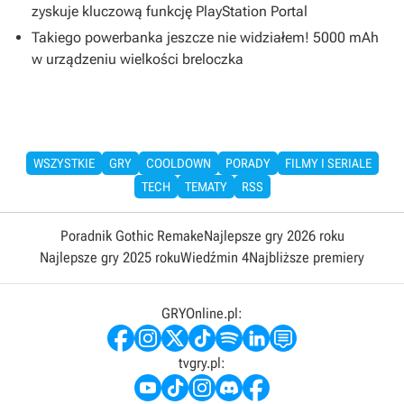
zyskuje kluczową funkcję PlayStation Portal
Takiego powerbanka jeszcze nie widziałem! 5000 mAh
w urządzeniu wielkości breloczka
WSZYSTKIE
GRY
COOLDOWN
PORADY
FILMY I SERIALE
TECH
TEMATY
RSS
Poradnik Gothic Remake
Najlepsze gry 2026 roku
Najlepsze gry 2025 roku
Wiedźmin 4
Najbliższe premiery
GRYOnline.pl:
tvgry.pl: