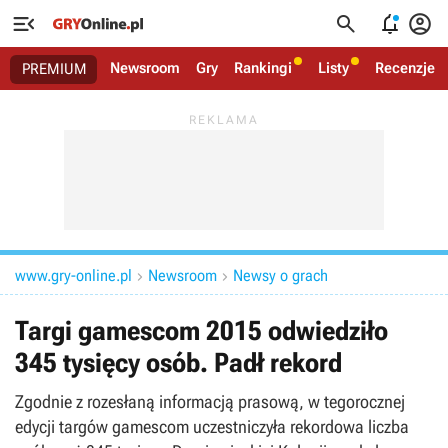




Newsroom
Gry
Rankingi
Listy
Recenzje
PREMIUM
www.gry-online.pl
Newsroom
Newsy o grach


Targi gamescom 2015 odwiedziło
345 tysięcy osób. Padł rekord
Zgodnie z rozesłaną informacją prasową, w tegorocznej
edycji targów gamescom uczestniczyła rekordowa liczba