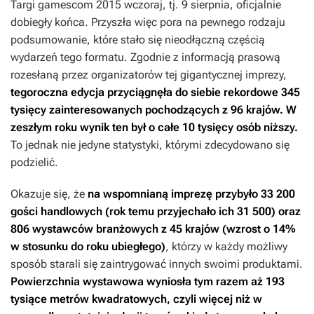
Targi gamescom 2015 wczoraj, tj. 9 sierpnia, oficjalnie
dobiegły końca. Przyszła więc pora na pewnego rodzaju
podsumowanie, które stało się nieodłączną częścią
wydarzeń tego formatu. Zgodnie z informacją prasową
rozesłaną przez organizatorów tej gigantycznej imprezy,
tegoroczna edycja przyciągnęła do siebie rekordowe 345
tysięcy zainteresowanych pochodzących z 96 krajów. W
zeszłym roku wynik ten był o całe 10 tysięcy osób niższy.
To jednak nie jedyne statystyki, którymi zdecydowano się
podzielić.
Okazuje się, że
na wspomnianą imprezę przybyło 33 200
gości handlowych (rok temu przyjechało ich 31 500) oraz
806 wystawców branżowych z 45 krajów (wzrost o 14%
w stosunku do roku ubiegłego)
, którzy w każdy możliwy
sposób starali się zaintrygować innych swoimi produktami.
Powierzchnia wystawowa wyniosła tym razem aż 193
tysiące metrów kwadratowych
, czyli więcej niż w