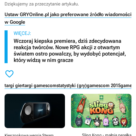
Dziękujemy za przeczytanie artykułu.
Ustaw GRYOnline.pl jako preferowane źródło wiadomości
w Google
WIĘCEJ:
Wczoraj kiepska premiera, dziś zdecydowana
reakcja twórców. Nowe RPG akcji z otwartym
światem ostro powalczy, by wydobyć potencjał,
który widzą w nim gracze

targi gier
targi gamescom
statystyki (gry)
gamescom 2015
games
Sling Kong - małpia perełka
Kieszonkowa wersja Steam