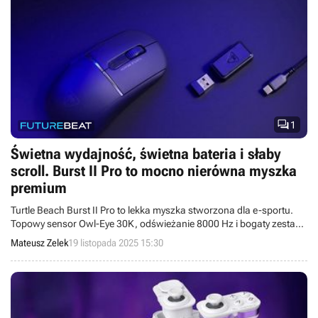

1
Świetna wydajność, świetna bateria i słaby
scroll. Burst II Pro to mocno nierówna myszka
premium
Turtle Beach Burst II Pro to lekka myszka stworzona dla e-sportu.
Topowy sensor Owl-Eye 30K, odświeżanie 8000 Hz i bogaty zestaw
akcesoriów robią wrażenie. Niestety, świetne parametry psuje
Mateusz Zelek
19 listopada 2025 15:30
plastikowy scroll, toporne oprogramowanie i wysoka cena.