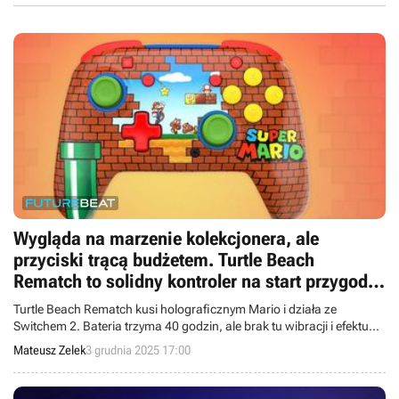
Wygląda na marzenie kolekcjonera, ale
przyciski trącą budżetem. Turtle Beach
Rematch to solidny kontroler na start przygody
z Nintendo
Turtle Beach Rematch kusi holograficznym Mario i działa ze
Switchem 2. Bateria trzyma 40 godzin, ale brak tu wibracji i efektu
Halla. Czy piękny design rekompensuje „budżetowe” przyciski?
Mateusz Zelek
3 grudnia 2025 17:00
Sprawdzamy ten gadżet dla kolekcjonerów.