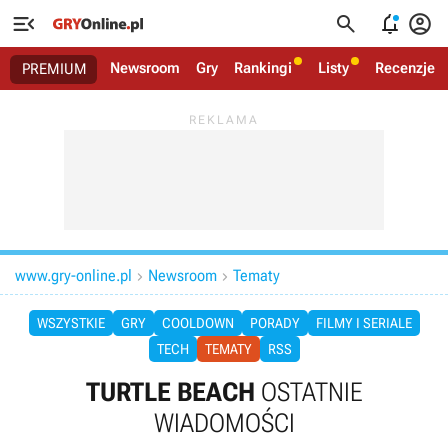




Newsroom
Gry
Rankingi
Listy
Recenzje
PREMIUM
www.gry-online.pl
Newsroom
Tematy


WSZYSTKIE
GRY
COOLDOWN
PORADY
FILMY I SERIALE
TECH
TEMATY
RSS
TURTLE BEACH
OSTATNIE
WIADOMOŚCI