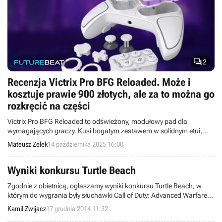

2
Recenzja Victrix Pro BFG Reloaded. Może i
kosztuje prawie 900 złotych, ale za to można go
rozkręcić na części
Victrix Pro BFG Reloaded to odświeżony, modułowy pad dla
wymagających graczy. Kusi bogatym zestawem w solidnym etui,
świetną personalizacją i długim czasem pracy na baterii. Niestety do
Mateusz Zelek
14 października 2025 16:00
ideału nieco zabrakło.
Wyniki konkursu Turtle Beach
Zgodnie z obietnicą, ogłaszamy wyniki konkursu Turtle Beach, w
którym do wygrania były słuchawki Call of Duty: Advanced Warfare
Ear Force Sentinel Task Force. Nagroda przypadła użytkownikowi o
Kamil Zwijacz
17 grudnia 2014 11:32
ksywce Matysiak G.