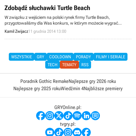
Zdobądź słuchawki Turtle Beach
W związku z wejściem na polski rynek firmy Turtle Beach,
przygotowaliśmy dla Was konkurs, w którym możecie wygrać
słuchawki tej firmy, inspirowane grą Call of Duty: Advanced Warfare.
Kamil Zwijacz
11 grudnia 2014 13:00
Jednocześnie w najbliższym przeglądzie tygodnia w serwisie tvgry.pl
zorganizujemy drugi konkurs, w którym będziecie mieć szansę na
zgarnięcie modelu nawiązującego do Gwiezdnych Wojen.
WSZYSTKIE
GRY
COOLDOWN
PORADY
FILMY I SERIALE
TECH
TEMATY
RSS
Poradnik Gothic Remake
Najlepsze gry 2026 roku
Najlepsze gry 2025 roku
Wiedźmin 4
Najbliższe premiery
GRYOnline.pl:
tvgry.pl: