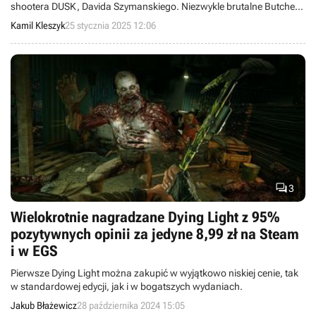
shootera DUSK, Davida Szymanskiego. Niezwykle brutalne Butcher’s
Creek spotkało się z bardzo pozytywnym przyjęciem ze strony
Kamil Kleszyk
25 stycznia 2025 12:06
graczy.

3
Wielokrotnie nagradzane Dying Light z 95%
pozytywnych opinii za jedyne 8,99 zł na Steam
i w EGS
Pierwsze Dying Light można zakupić w wyjątkowo niskiej cenie, tak
w standardowej edycji, jak i w bogatszych wydaniach.
Jakub Błażewicz
28 października 2024 15:05