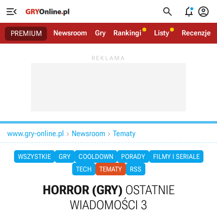




Newsroom
Gry
Rankingi
Listy
Recenzje
PREMIUM
www.gry-online.pl
Newsroom
Tematy


WSZYSTKIE
GRY
COOLDOWN
PORADY
FILMY I SERIALE
TECH
TEMATY
RSS
HORROR (GRY)
OSTATNIE
WIADOMOŚCI 3