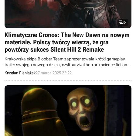

8
Klimatyczne Cronos: The New Dawn na nowym
materiale. Polscy twórcy wierzą, że gra
powtórzy sukces Silent Hill 2 Remake
Krakowska ekipa Bloober Team zaprezentowała krótki gameplay
trailer swojego nowego dzieła, czyli survival horroru science fiction
pod tytułem Cronos: The New Dawn.
Krystian Pieniążek
27 marca 2025 22:22