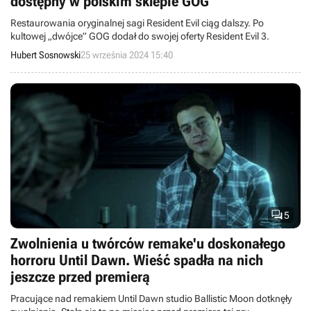
dostępny w polskim sklepie GOG
Restaurowania oryginalnej sagi Resident Evil ciąg dalszy. Po
kultowej „dwójce” GOG dodał do swojej oferty Resident Evil 3.
Hubert Sosnowski
25 września 2024 15:40

5
Zwolnienia u twórców remake'u doskonałego
horroru Until Dawn. Wieść spadła na nich
jeszcze przed premierą
Pracujące nad remakiem Until Dawn studio Ballistic Moon dotknęły