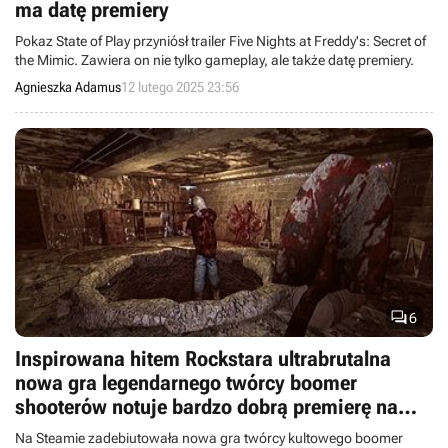
ma datę premiery
Pokaz State of Play przyniósł trailer Five Nights at Freddy's: Secret of
the Mimic. Zawiera on nie tylko gameplay, ale także datę premiery.
Agnieszka Adamus
12 lutego 2025 23:56

6
Inspirowana hitem Rockstara ultrabrutalna
nowa gra legendarnego twórcy boomer
shooterów notuje bardzo dobrą premierę na
Steam. Butcher’s Creek ocenisz za darmo
Na Steamie zadebiutowała nowa gra twórcy kultowego boomer