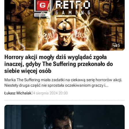

5
Horrory akcji mogły dziś wyglądać zgoła
inaczej, gdyby The Suffering przekonało do
siebie więcej osób
Marka The Suffering miała zadatki na ciekawą serię horrorów akcji.
Niestety druga część nie sprostała oczekiwaniom graczy i
recenzentów, przyniosła ogromne straty i pogrzebała nadzieje na
Łukasz Michalak
24 sierpnia 2024 20:00
dalsze kontynuacje. A szkoda, bo to wciąż dobre gry – szczególnie
jedynka.