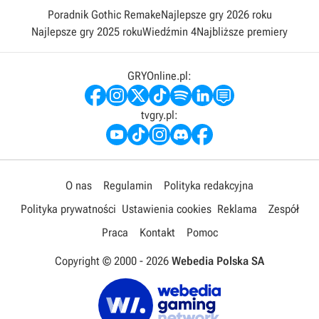
Poradnik Gothic Remake
Najlepsze gry 2026 roku
Najlepsze gry 2025 roku
Wiedźmin 4
Najbliższe premiery
GRYOnline.pl:
tvgry.pl:
O nas
Regulamin
Polityka redakcyjna
Polityka prywatności
Ustawienia cookies
Reklama
Zespół
Praca
Kontakt
Pomoc
Copyright © 2000 -
2026
Webedia Polska SA