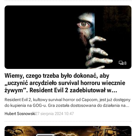

8
Wiemy, czego trzeba było dokonać, aby
„uczynić arcydzieło survival horroru wiecznie
żywym”. Resident Evil 2 zadebiutował w
polskim sklepie GOG
Resident Evil 2, kultowy survival horror od Capcom, jest już dostępny
do kupienia na GOG-u. Gra została dostosowana do działania na
współczesnych pecetach.
Hubert Sosnowski
27 sierpnia 2024 10:47