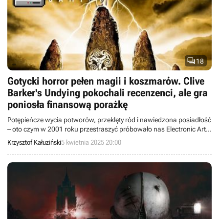

18
Gotycki horror pełen magii i koszmarów. Clive
Barker's Undying pokochali recenzenci, ale gra
poniosła finansową porażkę
Potępieńcze wycia potworów, przeklęty ród i nawiedzona posiadłość
– oto czym w 2001 roku przestraszyć próbowało nas Electronic Arts.
Clive Barker’s Undying do dziś jest idealnym przykładem, jak
Krzysztof Kałuziński
5 kwietnia 2025 20:00
powinno się budować fabułę oraz klimat w grach.