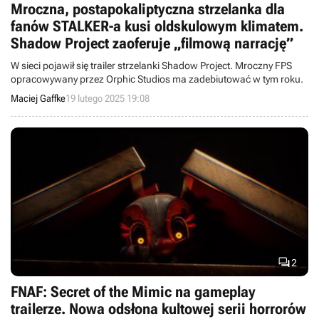
Mroczna, postapokaliptyczna strzelanka dla
fanów STALKER-a kusi oldskulowym klimatem.
Shadow Project zaoferuje „filmową narrację”
W sieci pojawił się trailer strzelanki Shadow Project. Mroczny FPS
opracowywany przez Orphic Studios ma zadebiutować w tym roku.
Maciej Gaffke
19 lutego 2025 19:08

2
FNAF: Secret of the Mimic na gameplay
trailerze. Nowa odsłona kultowej serii horrorów