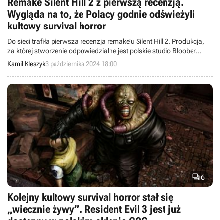
Remake Silent Hill 2 z pierwszą recenzją.
Wygląda na to, że Polacy godnie odświeżyli
kultowy survival horror
Do sieci trafiła pierwsza recenzja remake’u Silent Hill 2. Produkcja,
za której stworzenie odpowiedzialne jest polskie studio Bloober
Team, zdaniem dziennikarzy Famitsu to kawał solidnego
Kamil Kleszyk
3 października 2024 18:00
„straszaka” z piękną oprawą audiowizualną.

6
Kolejny kultowy survival horror stał się
„wiecznie żywy”. Resident Evil 3 jest już