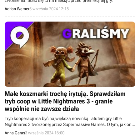
zwolnienia. Stało się to na miesiąc przed premierą tej gry.
Adrian Werner
5 września 2024 12:15
Małe koszmarki trochę irytują. Sprawdziłam
tryb coop w Little Nightmares 3 - granie
wspólnie nie zawsze działa
Tryb kooperacji ma być największą nowinką i atutem gry Little
Nightmares 3 tworzonej przez Supermassive Games. O tym, jak on
działa, miałam okazję się przekonać na gamescomie, gdzie ograłam
Anna Garas
3 września 2024 16:00
jeden etap ze wsparciem AI, zaś drugi u boku innego gracza.