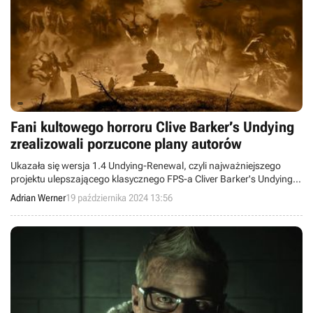
Fani kultowego horroru Clive Barker’s Undying
zrealizowali porzucone plany autorów
Ukazała się wersja 1.4 Undying-Renewal, czyli najważniejszego
projektu ulepszającego klasycznego FPS-a Cliver Barker's Undying.
Nowa edycja moda wprowadziła do gry multiplayer, który
Adrian Werner
19 października 2024 13:56
początkowo był w planach twórców gry.