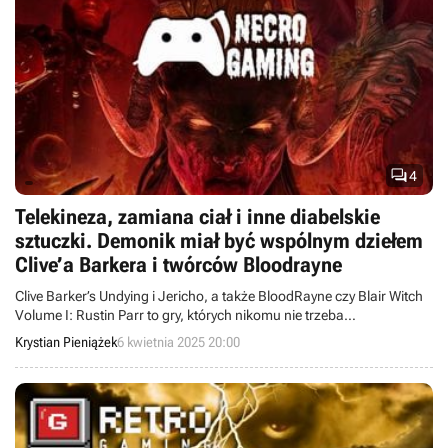

4
Telekineza, zamiana ciał i inne diabelskie
sztuczki. Demonik miał być wspólnym dziełem
Clive’a Barkera i twórców Bloodrayne
Clive Barker’s Undying i Jericho, a także BloodRayne czy Blair Witch
Volume I: Rustin Parr to gry, których nikomu nie trzeba
przedstawiać. Do tego zacnego grona miało dołączyć wspólne
Krystian Pieniążek
6 kwietnia 2025 20:00
dzieło autorów tych projektów, czyli Demonik pozwalający wcielić się
w wysłannika piekieł.