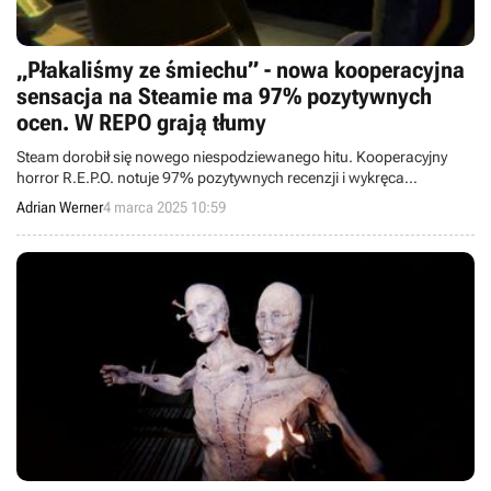
„Płakaliśmy ze śmiechu” - nowa kooperacyjna
sensacja na Steamie ma 97% pozytywnych
ocen. W REPO grają tłumy
Steam dorobił się nowego niespodziewanego hitu. Kooperacyjny
horror R.E.P.O. notuje 97% pozytywnych recenzji i wykręca
imponujące wyniki aktywności.
Adrian Werner
4 marca 2025 10:59