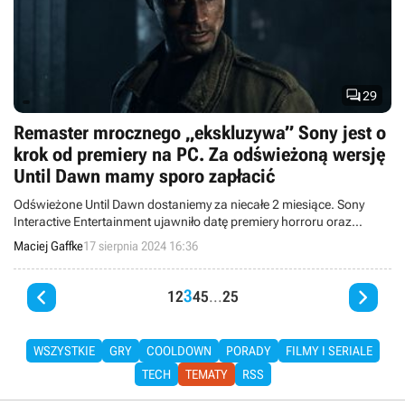

29
Remaster mrocznego „ekskluzywa” Sony jest o
krok od premiery na PC. Za odświeżoną wersję
Until Dawn mamy sporo zapłacić
Odświeżone Until Dawn dostaniemy za niecałe 2 miesiące. Sony
Interactive Entertainment ujawniło datę premiery horroru oraz
zaprezentowało trailer porównujący go z pierwowzorem.
Maciej Gaffke
17 sierpnia 2024 16:36


3
1
2
4
5
...
25
WSZYSTKIE
GRY
COOLDOWN
PORADY
FILMY I SERIALE
TECH
TEMATY
RSS