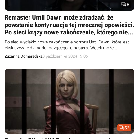

5
Remaster Until Dawn może zdradzać, że
powstanie kontynuacja tej mrocznej opowieści.
Po sieci krąży nowe zakończenie, którego nie
było w pierwowzorze
Do sieci wyciekło nowe zakończenie horroru Until Dawn, które jest
ekskluzywne dla nadchodzącego remastera. Wątek może
sugerować nadejście sequela.
Zuzanna Domeradzka
3 października 2024 19:06

52