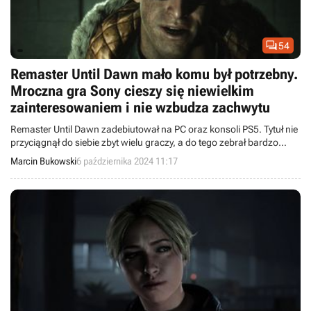

54
Remaster Until Dawn mało komu był potrzebny.
Mroczna gra Sony cieszy się niewielkim
zainteresowaniem i nie wzbudza zachwytu
Remaster Until Dawn zadebiutował na PC oraz konsoli PS5. Tytuł nie
przyciągnął do siebie zbyt wielu graczy, a do tego zebrał bardzo
mieszane opinie.
Marcin Bukowski
6 października 2024 11:17