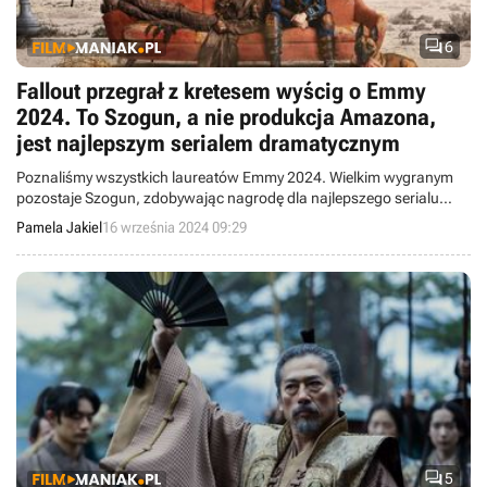

6
Fallout przegrał z kretesem wyścig o Emmy
2024. To Szogun, a nie produkcja Amazona,
jest najlepszym serialem dramatycznym
Poznaliśmy wszystkich laureatów Emmy 2024. Wielkim wygranym
pozostaje Szogun, zdobywając nagrodę dla najlepszego serialu
dramatycznego. Fallout Amazona nie dostał żadnej statuetki w
Pamela Jakiel
16 września 2024 09:29
głównych kategoriach.

5