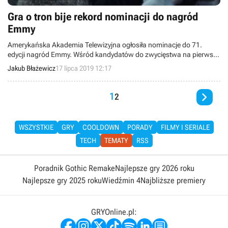
Gra o tron bije rekord nominacji do nagród
Emmy
Amerykańska Akademia Telewizyjna ogłosiła nominacje do 71.
edycji nagród Emmy. Wśród kandydatów do zwycięstwa na pierwszy
plan wysuwa się Gra o tron, która pobiła rekord wyróżnień
Jakub Błażewicz
17 lipca 2019 12:17
przyznanych serialowi w jednym roku.

1
2
WSZYSTKIE
GRY
COOLDOWN
PORADY
FILMY I SERIALE
TECH
TEMATY
RSS
Poradnik Gothic Remake
Najlepsze gry 2026 roku
Najlepsze gry 2025 roku
Wiedźmin 4
Najbliższe premiery
GRYOnline.pl: