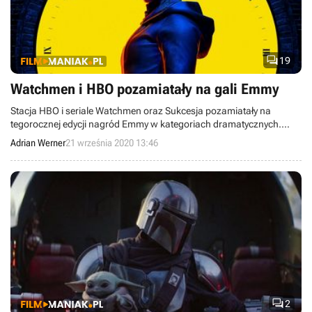

19
Watchmen i HBO pozamiatały na gali Emmy
Stacja HBO i seriale Watchmen oraz Sukcesja pozamiatały na
tegorocznej edycji nagród Emmy w kategoriach dramatycznych.
Natomiast kanadyjskie Shitt’s Creek skompletowało wszystkie
Adrian Werner
21 września 2020 13:46
dostępne statuetki dla produkcji komediowych.

2