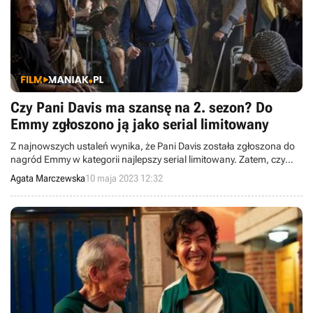
Czy Pani Davis ma szansę na 2. sezon? Do
Emmy zgłoszono ją jako serial limitowany
Z najnowszych ustaleń wynika, że Pani Davis została zgłoszona do
nagród Emmy w kategorii najlepszy serial limitowany. Zatem, czy
wciąż istnieje szansa, że produkcja powróci z drugim sezonem?
Agata Marczewska
10 maja 2023 12:32