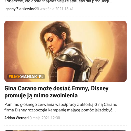
Zobaczcie, kto dostał najważniejsze statuetki dla produkcji
telewizyjnych.
Ignacy Ziarkiewicz
20 września 2021 15:41
Gina Carano może dostać Emmy, Disney
promuje ją mimo zwolnienia
Pomimo głośnego zerwania współpracy z aktorką Giną Carano
firma Disney rozpoczęła kampanię mającą pomóc jej zdobyć
nagrodę Emmy za najlepszą rolę drugoplanową w serialu The
Adrian Werner
10 maja 2021 12:30
Mandalorian.