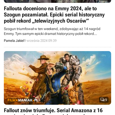
Fallouta doceniono na Emmy 2024, ale to
Szogun pozamiatał. Epicki serial historyczny
pobił rekord „telewizyjnych Oscarów”
Szogun triumfował w ten weekend, zdobywając aż 14 nagród
Emmy. Tym samym epicki dramat historyczny pobił rekord
„telewizyjnych Oscarów" i zostawił daleko w tyle serialową adaptację
Pamela Jakiel
9 września 2024 09:39
Fallouta.

9
Fallout znów triumfuje. Serial Amazona z 16