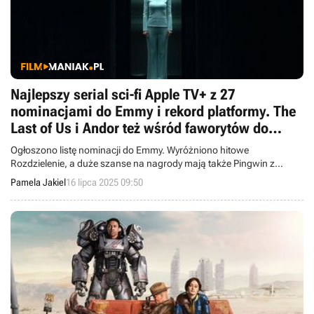
Najlepszy serial sci-fi Apple TV+ z 27
nominacjami do Emmy i rekord platformy. The
Last of Us i Andor też wśród faworytów do
„telewizyjnych Oscarów”
Ogłoszono listę nominacji do Emmy. Wyróżniono hitowe
Rozdzielenie, a duże szanse na nagrody mają także Pingwin z
Colinem Farellem oraz komediowe Studio.
Pamela Jakiel
16 lipca 2025 09:50