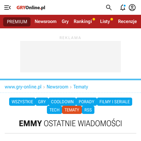




Newsroom
Gry
Rankingi
Listy
Recenzje
PREMIUM
www.gry-online.pl
Newsroom
Tematy


WSZYSTKIE
GRY
COOLDOWN
PORADY
FILMY I SERIALE
TECH
TEMATY
RSS
EMMY
OSTATNIE WIADOMOŚCI