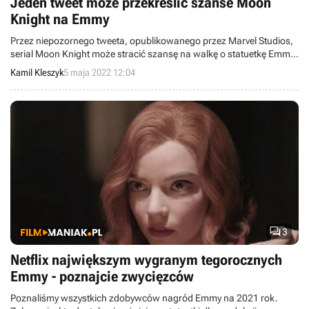
Jeden tweet może przekreślić szanse Moon
Knight na Emmy
Przez niepozornego tweeta, opublikowanego przez Marvel Studios,
serial Moon Knight może stracić szansę na walkę o statuetkę Emmy
w kategorii „najlepszy serial limitowany”.
Kamil Kleszyk
5 maja 2022 12:04

3
Netflix największym wygranym tegorocznych
Emmy - poznajcie zwycięzców
Poznaliśmy wszystkich zdobywców nagród Emmy na 2021 rok.