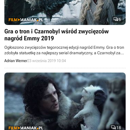

6
Gra o tron i Czarnobyl wśród zwycięzców
nagród Emmy 2019
Ogłoszono zwycięzców tegorocznej edycji nagród Emmy. Gra o tron
zdobyła statuetkę za najlepszy serial dramatyczny, a Czarnobyl za
najlepszy miniserial.
Adrian Werner
23 września 2019 10:04

18