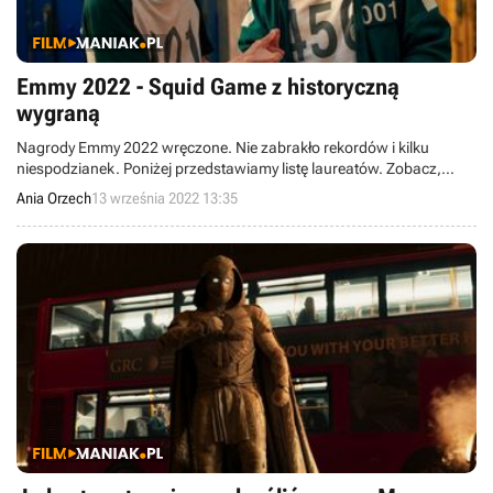
Emmy 2022 - Squid Game z historyczną
wygraną
Nagrody Emmy 2022 wręczone. Nie zabrakło rekordów i kilku
niespodzianek. Poniżej przedstawiamy listę laureatów. Zobacz,
który tytuł został najlepszym serialem minionego roku.
Ania Orzech
13 września 2022 13:35