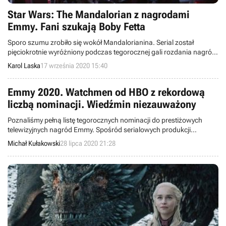
Star Wars: The Mandalorian z nagrodami
Emmy. Fani szukają Boby Fetta
Sporo szumu zrobiło się wokół Mandalorianina. Serial został
pięciokrotnie wyróżniony podczas tegorocznej gali rozdania nagród
Emmy, a zwiastun drugiego sezonu dzieła posłużył fanom jako pole
Karol Laska
17 września 2020 15:40
poszukiwań Boby Fetta.
Emmy 2020. Watchmen od HBO z rekordową
liczbą nominacji. Wiedźmin niezauważony
Poznaliśmy pełną listę tegorocznych nominacji do prestiżowych
telewizyjnych nagród Emmy. Spośród serialowych produkcji
najwięcej wyróżnień zebrał serial Watchmen. Netfliksowy Wiedźmin
Michał Kułakowski
28 lipca 2020 21:28
musi obejść się smakiem, bowiem nie został uwzględniony w żadnej
z kilkudziesięciu kategorii.