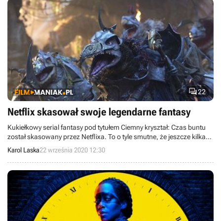

22
Netflix skasował swoje legendarne fantasy
Kukiełkowy serial fantasy pod tytułem Ciemny kryształ: Czas buntu
został skasowany przez Netflixa. To o tyle smutne, że jeszcze kilka
dni temu dzieło otrzymało nagrodę Emmy.
Karol Laska
22 września 2020 12:30