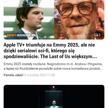

3
Apple TV+ triumfuje na Emmy 2025, ale nie
dzięki serialowi sci-fi, którego się
spodziewaliście. The Last of Us większym
przegranym niż Fallout w ubiegłym roku
Emmy 2025 zostały rozdane. Nagrodzono m.in. Andora i Pingwina,
a lepiej niż Rozdzielenie poradziła sobie nowa komediowa produkcja
Apple TV+.
Pamela Jakiel
15 września 2025 11:08