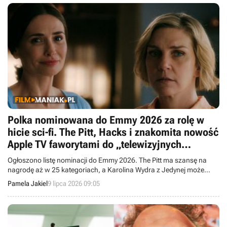
Polka nominowana do Emmy 2026 za rolę w
hicie sci-fi. The Pitt, Hacks i znakomita nowość
Apple TV faworytami do „telewizyjnych
Oscarów”
Ogłoszono listę nominacji do Emmy 2026. The Pitt ma szansę na
nagrodę aż w 25 kategoriach, a Karolina Wydra z Jedynej może
otrzymać statuetkę dla najlepszej aktorki drugoplanowej.
Pamela Jakiel
9 lipca 2026 09:05
Dostrzeżono również świetną nowość Apple TV z Matthew Rhysem.