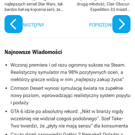
najlepszych seriali Star Wars, tak
drugą młodość, Clair Obscur:
bardzo bał się kręcenia serii, że
Expedition 33 miażdży
miał nadzieję, iż Disney anuluje
konkurencję - zajazd RPG „U
projekt
Vergila”
NASTĘPNY
POPRZEDNI
Najnowsze Wiadomości
Wczoraj premiera i od razu ogromny sukces na Steam.
Realistyczny symulator ma 98% pozytywnych ocen, a
niektórzy gracze widzą w nim „najlepszy zakup życia”
Crimson Desert wynosi symulację świata na zupełnie
nowy poziom, wprowadzając realistyczny system popytu
i podaży
GTA 6 idzie po absolutny rekord: „Nikt w branży nigdy
wcześniej nie widział czegoś podobnego”. Szef Take-
Two twierdzi, że „płyty nie mają sensu” dla konsumenta
Czy to dzień zapowiedzi Gothic 2 Remake? Oglądaj z