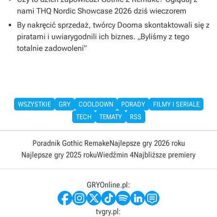
nami THQ Nordic Showcase 2026 dziś wieczorem
By nakręcić sprzedaż, twórcy Dooma skontaktowali się z
piratami i uwiarygodnili ich biznes. „Byliśmy z tego
totalnie zadowoleni”
WSZYSTKIE
GRY
COOLDOWN
PORADY
FILMY I SERIALE
TECH
TEMATY
RSS
Poradnik Gothic Remake
Najlepsze gry 2026 roku
Najlepsze gry 2025 roku
Wiedźmin 4
Najbliższe premiery
GRYOnline.pl:
tvgry.pl: