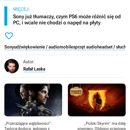
WIĘCEJ:
Sony już tłumaczy, czym PS6 może różnić się od
PC, i wcale nie chodzi o napęd na płyty

Sony
udźwiękowienie / audio
mobile
sprzęt audio
headset / słucha
Autor:
Rafał Laska
„Przerażające wątpliwości”.
„Polski Skyrim” ma datę
Twórca Andora, jednego z
premiery, Oblivion przeżywa