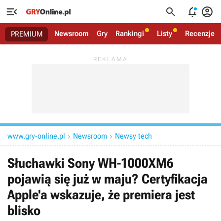




Newsroom
Gry
Rankingi
Listy
Recenzje
PREMIUM
www.gry-online.pl
Newsroom
Newsy tech


Słuchawki Sony WH-1000XM6
pojawią się już w maju? Certyfikacja
Apple'a wskazuje, że premiera jest
blisko