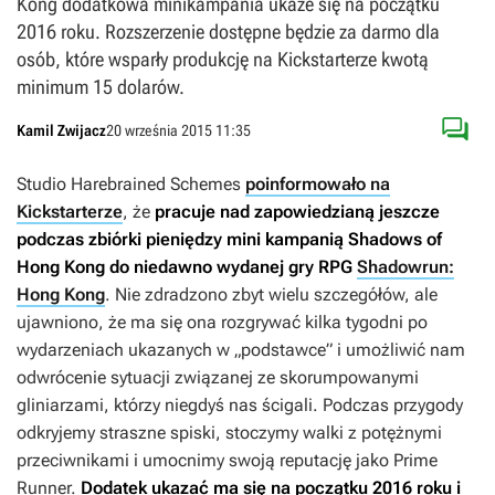
Kong dodatkowa minikampania ukaże się na początku
2016 roku. Rozszerzenie dostępne będzie za darmo dla
osób, które wsparły produkcję na Kickstarterze kwotą
minimum 15 dolarów.

Kamil Zwijacz
20 września 2015 11:35
Studio Harebrained Schemes
poinformowało na
Kickstarterze
, że
pracuje nad zapowiedzianą jeszcze
podczas zbiórki pieniędzy mini kampanią
Shadows of
Hong Kong
do niedawno wydanej gry RPG
Shadowrun:
Hong Kong
. Nie zdradzono zbyt wielu szczegółów, ale
ujawniono, że ma się ona rozgrywać kilka tygodni po
wydarzeniach ukazanych w „podstawce” i umożliwić nam
odwrócenie sytuacji związanej ze skorumpowanymi
gliniarzami, którzy niegdyś nas ścigali. Podczas przygody
odkryjemy straszne spiski, stoczymy walki z potężnymi
przeciwnikami i umocnimy swoją reputację jako Prime
Runner.
Dodatek ukazać ma się na początku 2016 roku i