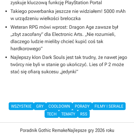
zyskuje kluczową funkcję PlayStation Portal
Takiego powerbanka jeszcze nie widziałem! 5000 mAh
w urządzeniu wielkości breloczka
Weteran RPG mówi wprost: Dragon Age zawsze był
„zbyt zacofany” dla Electronic Arts. „Nie rozumieli,
dlaczego ludzie mieliby chcieć kupić coś tak
hardkorowego”
Najlepszy klon Dark Souls jest tak trudny, że nawet jego
twórcy nie byli w stanie go ukończyć. Lies of P 2 może
stać się ofiarą sukcesu „jedynki”
WSZYSTKIE
GRY
COOLDOWN
PORADY
FILMY I SERIALE
TECH
TEMATY
RSS
Poradnik Gothic Remake
Najlepsze gry 2026 roku