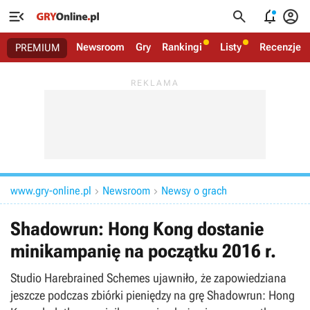




Newsroom
Gry
Rankingi
Listy
Recenzje
PREMIUM
www.gry-online.pl
Newsroom
Newsy o grach


Shadowrun: Hong Kong dostanie
minikampanię na początku 2016 r.
Studio Harebrained Schemes ujawniło, że zapowiedziana
jeszcze podczas zbiórki pieniędzy na grę Shadowrun: Hong