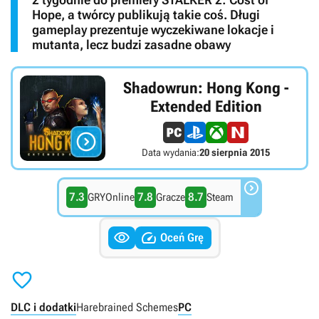
Hope, a twórcy publikują takie coś. Długi
gameplay prezentuje wyczekiwane lokacje i
mutanta, lecz budzi zasadne obawy
Shadowrun: Hong Kong -
Extended Edition

Data wydania:
20 sierpnia 2015

7.3
7.8
8.7
GRYOnline
Gracze
Steam


Oceń Grę

DLC i dodatki
Harebrained Schemes
PC