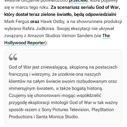
Właśnie oficjalnie potwierdzono
przecieki
, które pojawiły
się w marcu tego roku.
Za scenariusz serialu
God of War
,
który dostał teraz zielone światło, będą odpowiedzialni
Mark Fergus
oraz
Hawk Ostby, a na showrunnera produkcji
wybrano Rafe’a Judkinsa. Swojej ekscytacji nie ukrywał
związany z Amazon Studios Vernon Sanders (via
The
Hollywood Reporter
):
God of War
jest zniewalającą, skupioną na postaciach
franczyzą i wierzymy, że urzeknie ona naszych
klientów na całym świecie swoim rozbudowanym oraz
immersyjnym światem, a także bogatą historią.
Czujemy się uhonorowani mogąc współdzielić
przygodę eksploracji mitologii
God of War
w tak ważny
sposób razem z Sony Pictures Television, PlayStation
Productions i Santa Monica Studio.