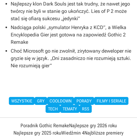
Najlepszy klon Dark Souls jest tak trudny, że nawet jego
twórcy nie byli w stanie go ukończyć. Lies of P 2 może
stać się ofiarą sukcesu „jedynki”
Nadciąga polski „symulator Henryka z KCD”, a Wielka
Encyklopedia Gier jest gotowa na zapowiedź Gothic 2
Remake
Choć Microsoft go nie zwolnił, zirytowany deweloper nie
gryzie się w język. „Oni zasadniczo nie rozumieją sztuki.
Nie rozumieją gier”
WSZYSTKIE
GRY
COOLDOWN
PORADY
FILMY I SERIALE
TECH
TEMATY
RSS
Poradnik Gothic Remake
Najlepsze gry 2026 roku
Najlepsze gry 2025 roku
Wiedźmin 4
Najbliższe premiery