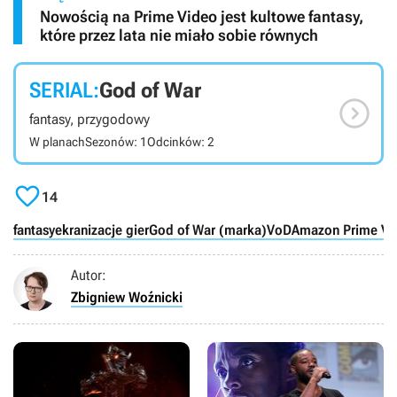
Nowością na Prime Video jest kultowe fantasy,
które przez lata nie miało sobie równych
SERIAL:
God of War

fantasy, przygodowy
W planach
Sezonów: 1
Odcinków: 2

14
fantasy
ekranizacje gier
God of War (marka)
VoD
Amazon Prime Vi
Autor:
Zbigniew Woźnicki