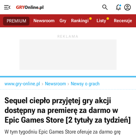




Newsroom
Gry
Rankingi
Listy
Recenzje
PREMIUM
www.gry-online.pl
Newsroom
Newsy o grach


Sequel ciepło przyjętej gry akcji
dostępny na premierę za darmo w
Epic Games Store [2 tytuły za tydzień]
W tym tygodniu Epic Games Store oferuje za darmo grę