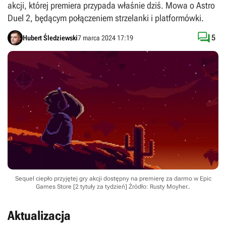
akcji, której premiera przypada właśnie dziś. Mowa o Astro
Duel 2, będącym połączeniem strzelanki i platformówki.

5
Hubert Śledziewski
7 marca 2024 17:19
Sequel ciepło przyjętej gry akcji dostępny na premierę za darmo w Epic
Games Store [2 tytuły za tydzień]
Źródło: Rusty Moyher.
.
Aktualizacja