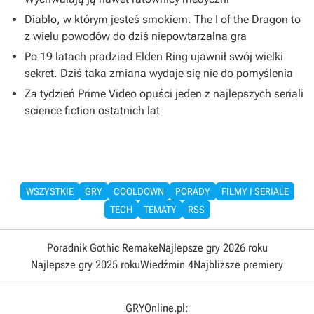
Diablo, w którym jesteś smokiem. The I of the Dragon to
z wielu powodów do dziś niepowtarzalna gra
Po 19 latach pradziad Elden Ring ujawnił swój wielki
sekret. Dziś taka zmiana wydaje się nie do pomyślenia
Za tydzień Prime Video opuści jeden z najlepszych seriali
science fiction ostatnich lat
WSZYSTKIE
GRY
COOLDOWN
PORADY
FILMY I SERIALE
TECH
TEMATY
RSS
Poradnik Gothic Remake
Najlepsze gry 2026 roku
Najlepsze gry 2025 roku
Wiedźmin 4
Najbliższe premiery
GRYOnline.pl: