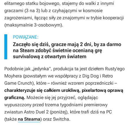
elitarnego statku bojowego, stajemy do walki z innymi
graczami (3 na 3) lub z czyhającymi w kosmosie
zagrożeniami, łącząc siły ze znajomymi w trybie kooperacji
(maksymalnie 3-osobowym).
POWIĄZANE:
Zaczęło się dziś, gracze mają 2 dni, by za darmo
na Steam zdobyć świetnie ocenianą grę
survivalową z otwartym światem
Podobnie jak „jedynka”, produkcja ta jest dziełem Rusty'ego
Moyhera (powstałym we współpracy z Dig Dog i Retro
Game Crunch), które – również wzorem poprzedniczki –
charakteryzuje się całkiem urokliwą, pixelartową oprawą
graficzną.
Możecie się jej przyjrzeć, oglądając
wypuszczony przed trzema tygodniami premierowy
zwiastun
Astro Duel 2
(poniżej), które trafi dziś na PC
(także
na Steama
) oraz Switcha.