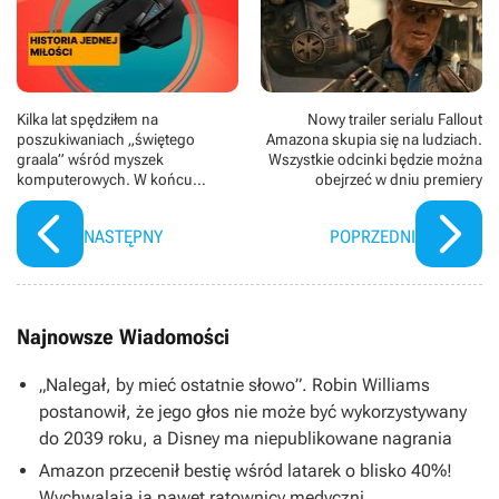
Kilka lat spędziłem na
Nowy trailer serialu Fallout
poszukiwaniach „świętego
Amazona skupia się na ludziach.
graala” wśród myszek
Wszystkie odcinki będzie można
komputerowych. W końcu
obejrzeć w dniu premiery
trafiłem na tę jedyną, której nie
zamienię na żadną inną
NASTĘPNY
POPRZEDNI
Najnowsze Wiadomości
„Nalegał, by mieć ostatnie słowo”. Robin Williams
postanowił, że jego głos nie może być wykorzystywany
do 2039 roku, a Disney ma niepublikowane nagrania
Amazon przecenił bestię wśród latarek o blisko 40%!
Wychwalają ją nawet ratownicy medyczni