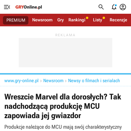




Newsroom
Gry
Rankingi
Listy
Recenzje
PREMIUM
www.gry-online.pl
Newsroom
Newsy o filmach i serialach


Wreszcie Marvel dla dorosłych? Tak
nadchodzącą produkcję MCU
zapowiada jej gwiazdor
Produkcje należące do MCU mają swój charakterystyczny