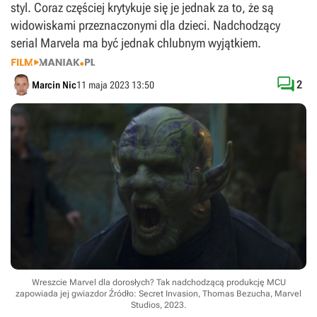
styl. Coraz częściej krytykuje się je jednak za to, że są
widowiskami przeznaczonymi dla dzieci. Nadchodzący
serial Marvela ma być jednak chlubnym wyjątkiem.

2
Marcin Nic
11 maja 2023 13:50
Wreszcie Marvel dla dorosłych? Tak nadchodzącą produkcję MCU
zapowiada jej gwiazdor
Źródło: Secret Invasion, Thomas Bezucha, Marvel
Studios, 2023
.