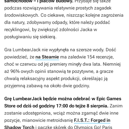
samochodów – i placów budowy.
Przydaje się także
podczas rozwiązywania relatywnie prostych zagadek
środowiskowych. Co ciekawe, niszcząc kolejne zagrożenia
dla natury, zdobywamy odpady, które należy poddać
recyklingowi, by zwiększyć zdolności Jacka w
posługiwaniu się siekierą.
Gra
LumbearJack
nie wypłynęła na szersze wody. Dość
powiedzieć, że
na Steamie
ma zaledwie 154 recenzje,
choć w czerwcu od jej premiery minęły dwa lata. Niemniej
aż 96% owych opinii stanowią te pozytywne, a gracze
chwalą relaksacyjny aspekt produkcji, określając ją
przyjemną zabawą na około dwie godziny.
Grę
LumbearJack
będzie można odebrać w Epic Games
Store od dziś od godziny 17:00 do tejże 8 sierpnia.
Zanim
zostanie udostępniona, wciąż można zgarnąć dwie inne
pozycje, mianowicie metroidvanię
F.I.S.T.: Forged in
Shadow Torch
i paczkę skórek do
Olympics Go! Paris