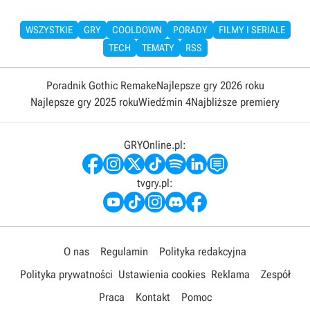
WSZYSTKIE
GRY
COOLDOWN
PORADY
FILMY I SERIALE
TECH
TEMATY
RSS
Poradnik Gothic Remake
Najlepsze gry 2026 roku
Najlepsze gry 2025 roku
Wiedźmin 4
Najbliższe premiery
GRYOnline.pl:
tvgry.pl:
O nas
Regulamin
Polityka redakcyjna
Polityka prywatności
Ustawienia cookies
Reklama
Zespół
Praca
Kontakt
Pomoc