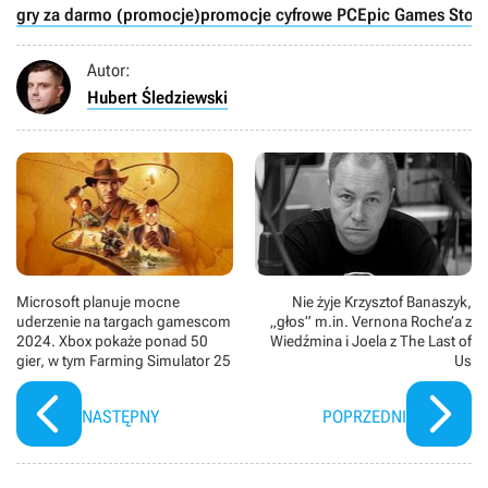
gry za darmo (promocje)
promocje cyfrowe PC
Epic Games Store
Autor:
Hubert Śledziewski
Microsoft planuje mocne
Nie żyje Krzysztof Banaszyk,
uderzenie na targach gamescom
„głos” m.in. Vernona Roche’a z
2024. Xbox pokaże ponad 50
Wiedźmina i Joela z The Last of
gier, w tym Farming Simulator 25
Us
NASTĘPNY
POPRZEDNI