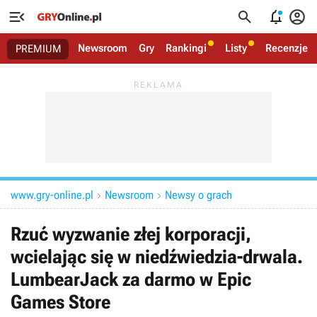




Newsroom
Gry
Rankingi
Listy
Recenzje
PREMIUM
www.gry-online.pl
Newsroom
Newsy o grach


Rzuć wyzwanie złej korporacji,
wcielając się w niedźwiedzia-drwala.
LumbearJack za darmo w Epic
Games Store