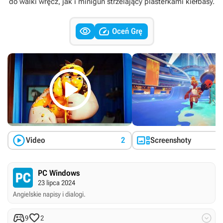
do walki wręcz, jak i minigun strzelający plasterkami kiełbasy.


Oceń Grę



Video
2
Screenshoty
PC Windows
23 lipca 2024
Angielskie napisy i dialogi.



9
2