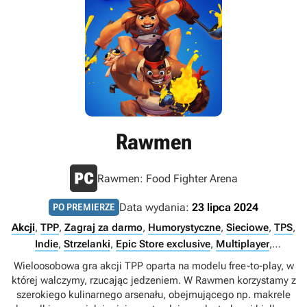
Rawmen
Rawmen: Food Fighter Arena
Data wydania:
23 lipca 2024
PO PREMIERZE
Akcji
,
TPP
,
Zagraj za darmo
,
Humorystyczne
,
Sieciowe
,
TPS
,
Indie
,
Strzelanki
,
Epic Store exclusive
,
Multiplayer
,
Singleplayer
,
Internet
Wieloosobowa gra akcji TPP oparta na modelu free-to-play, w
której walczymy, rzucając jedzeniem. W Rawmen korzystamy z
szerokiego kulinarnego arsenału, obejmującego np. makrele