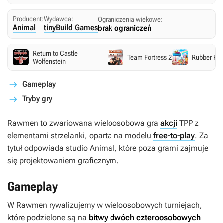
Producent:
Wydawca:
Ograniczenia wiekowe:
Animal
tinyBuild Games
brak ograniczeń
Return to Castle
Team Fortress 2
Rubber Roy
Wolfenstein
Gameplay
Tryby gry
Rawmen
to zwariowana wieloosobowa gra
akcji
TPP z
elementami strzelanki, oparta na modelu
free-to-play
. Za
tytuł odpowiada studio Animal, które poza grami zajmuje
się projektowaniem graficznym.
Gameplay
W
Rawmen
rywalizujemy w wieloosobowych turniejach,
które podzielone są na
bitwy dwóch czteroosobowych