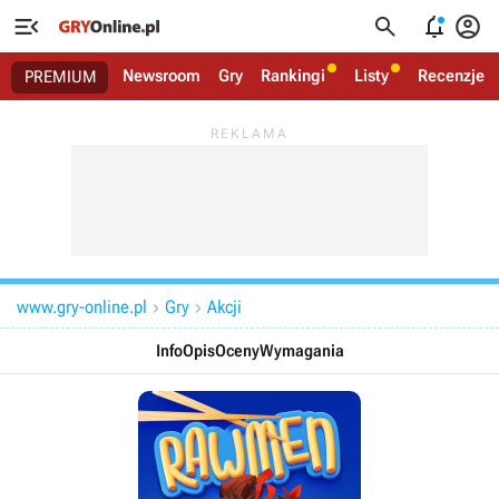




Newsroom
Gry
Rankingi
Listy
Recenzje
PREMIUM
www.gry-online.pl
Gry
Akcji


Info
Opis
Oceny
Wymagania