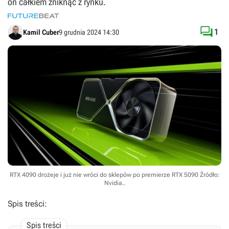
on całkiem zniknąć z rynku.

1
Kamil Cuber
9 grudnia 2024 14:30
RTX 4090 drożeje i już nie wróci do sklepów po premierze RTX 5090
Źródło:
Nvidia.
.
Spis treści: