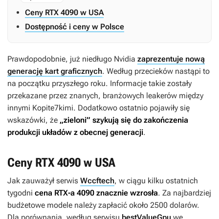
Ceny RTX 4090 w USA
Dostępność i ceny w Polsce
Prawdopodobnie, już niedługo Nvidia
zaprezentuje nową
generację kart graficznych
. Według przecieków nastąpi to
na początku przyszłego roku. Informacje takie zostały
przekazane przez znanych, branżowych leakerów między
innymi Kopite7kimi. Dodatkowo ostatnio pojawiły się
wskazówki, że
„zieloni” szykują się do zakończenia
produkcji układów z obecnej generacji
.
Ceny RTX 4090 w USA
Jak zauważył serwis
Wccftech
, w ciągu kilku ostatnich
tygodni
cena RTX-a 4090 znacznie wzrosła
. Za najbardziej
budżetowe modele należy zapłacić około 2500 dolarów.
Dla porównania, według serwisu
bestValueGpu
we