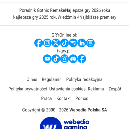
Poradnik Gothic Remake
Najlepsze gry 2026 roku
Najlepsze gry 2025 roku
Wiedźmin 4
Najbliższe premiery
GRYOnline.pl:
tvgry.pl:
O nas
Regulamin
Polityka redakcyjna
Polityka prywatności
Ustawienia cookies
Reklama
Zespół
Praca
Kontakt
Pomoc
Copyright © 2000 -
2026
Webedia Polska SA