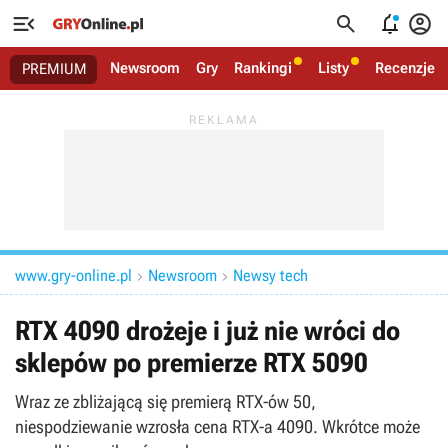




Newsroom
Gry
Rankingi
Listy
Recenzje
PREMIUM
www.gry-online.pl
Newsroom
Newsy tech


RTX 4090 drożeje i już nie wróci do
sklepów po premierze RTX 5090
Wraz ze zbliżającą się premierą RTX-ów 50,
niespodziewanie wzrosła cena RTX-a 4090. Wkrótce może