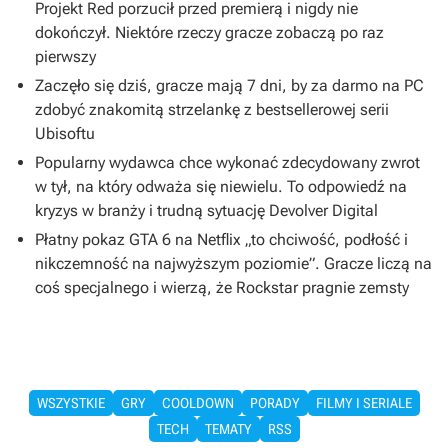
Projekt Red porzucił przed premierą i nigdy nie
dokończył. Niektóre rzeczy gracze zobaczą po raz
pierwszy
Zaczęło się dziś, gracze mają 7 dni, by za darmo na PC
zdobyć znakomitą strzelankę z bestsellerowej serii
Ubisoftu
Popularny wydawca chce wykonać zdecydowany zwrot
w tył, na który odważa się niewielu. To odpowiedź na
kryzys w branży i trudną sytuację Devolver Digital
Płatny pokaz GTA 6 na Netflix „to chciwość, podłość i
nikczemność na najwyższym poziomie”. Gracze liczą na
coś specjalnego i wierzą, że Rockstar pragnie zemsty
WSZYSTKIE
GRY
COOLDOWN
PORADY
FILMY I SERIALE
TECH
TEMATY
RSS