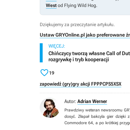
West
od Flying Wild Hog.
Dziękujemy za przeczytanie artykułu.
Ustaw GRYOnline.pl jako preferowane ź
WIĘCEJ:
Chińczycy tworzą własne Call of D
rozgrywkę i tryb kooperacji

19
zapowiedź (gry)
gry akcji FPP
PC
PS5
XSX
Autor:
Adrian Werner
Prawdziwy weteran newsroomu GRYOn
dosyć. Złapał bakcyla gier dzięki
Commodore 64, a po krótkiej przyg
grom pecetowym. Wielbiciel niszow