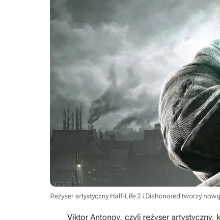
Reżyser artystyczny Half-Life 2 i Dishonored tworzy now
Viktor Antonov, czyli reżyser artystyczn