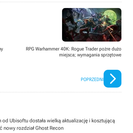
ż pasjonat modów. Poza grami pożeracz fabuł w każdej postaci –
ny
RPG Warhammer 40K: Rogue Trader pożre dużo
miejsca; wymagania sprzętowe
POPRZEDNI
 od Ubisoftu dostała wielką aktualizację i kosztującą
ć nowy rozdział Ghost Recon