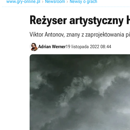
www.gry-online.pl
Newsroom
Newsy o grach


Reżyser artystyczny 
Viktor Antonov, znany z zaprojektowania p
Adrian Werner
19 listopada 2022 08:44