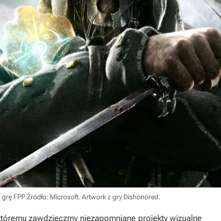
ą grę FPP
Źródło: Microsoft. Artwork z gry Dishonored
.
y, któremu zawdzięczmy niezapomniane projekty wizualne