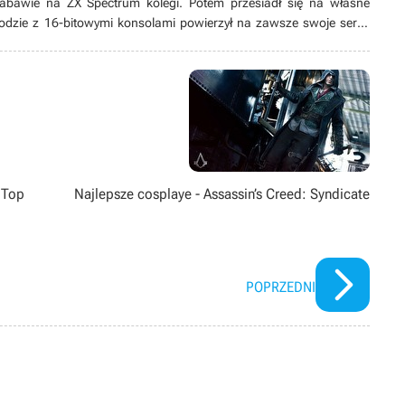
 zabawie na ZX Spectrum kolegi. Potem przesiadł się na własne
odzie z 16-bitowymi konsolami powierzył na zawsze swoje serce
ych produkcji, w tym zwłaszcza przygodówek, RPG-ów oraz gier z
ż pasjonat modów. Poza grami pożeracz fabuł w każdej postaci –
 Top
Najlepsze cosplaye - Assassin’s Creed: Syndicate
POPRZEDNI