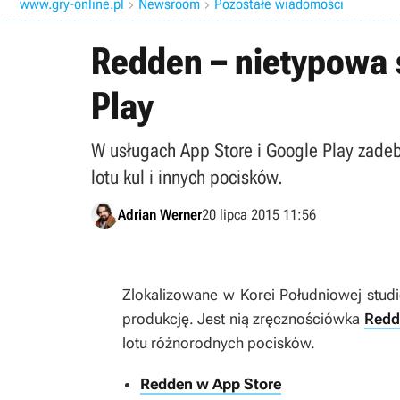
www.gry-online.pl
Newsroom
Pozostałe wiadomości


Redden – nietypowa s
Play
W usługach App Store i Google Play zadeb
lotu kul i innych pocisków.
Adrian Werner
20 lipca 2015 11:56
Zlokalizowane w Korei Południowej stud
produkcję. Jest nią zręcznościówka
Redd
lotu różnorodnych pocisków.
Redden w App Store