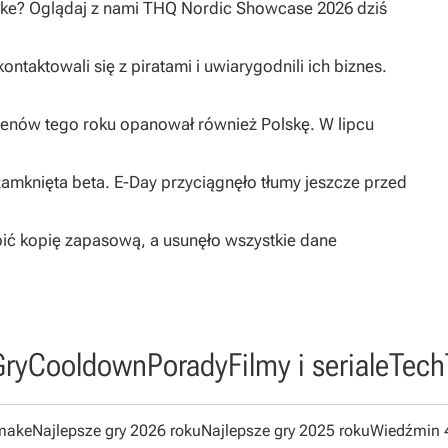
ake? Oglądaj z nami THQ Nordic Showcase 2026 dziś
taktowali się z piratami i uwiarygodnili ich biznes.
enów tego roku opanował również Polskę. W lipcu
 zamknięta beta. E-Day przyciągnęło tłumy jeszcze przed
obić kopię zapasową, a usunęło wszystkie dane
Gry
Cooldown
Porady
Filmy i seriale
Tech
emake
Najlepsze gry 2026 roku
Najlepsze gry 2025 roku
Wiedźmin 