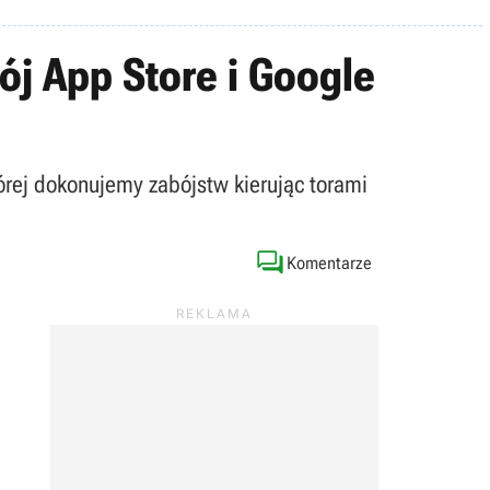
j App Store i Google
órej dokonujemy zabójstw kierując torami

Komentarze