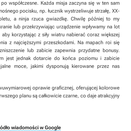
 po współczesne. Każda misja zaczyna się w ten sam
śnego pocisku, np. łucznik wystrzeliwuje strzałę, XX-
letu, a ninja rzuca gwiazdkę. Chwilę później to my
ekranie lub przekrzywiając urządzenie wpływamy na lot
aby korzystając z siły wiatru nabierać coraz większej
enia z najcięższymi przeszkodami. Na mapach roi się
zniszczenie lub zabicie zapewnia przydatne bonusy.
jest jednak dotarcie do końca poziomu i zabicie
cjalne moce, jakimi dysponują kierowane przez nas
dwuwymiarowej oprawie graficznej, oferującej kolorowe
ierwszego planu są całkowicie czarne, co daje atrakcyjny
ródło wiadomości w Google