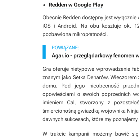
Redden w Google Play
Obecnie
Redden
dostępny jest wyłącznie
iOS i Android. Na obu kosztuje ok. 12
pozbawiona mikropłatności.
POWIĄZANE:
Agar.io - przeglądarkowy fenomen wr
Gra oferuje nietypowe wprowadzenie fabu
znanym jako Setka Denarów. Wieczorem z
domu. Pod jego nieobecność przedmi
opowieściami o swoich poprzednich wci
imieniem Cal, stworzony z pozostało
śmiercionośną gwiazdką wojownika Ninja.
dawnych sukcesach, które my poznajemy w
W trakcie kampanii możemy bawić si