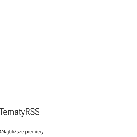
Tematy
RSS
4
Najbliższe premiery