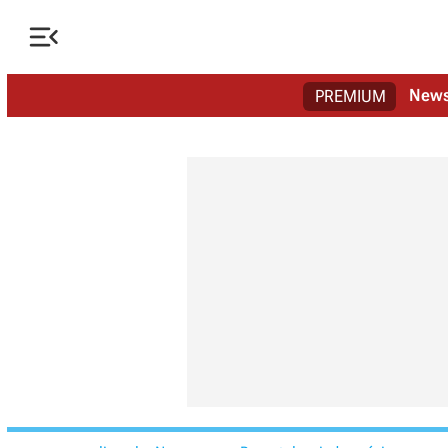

New
PREMIUM