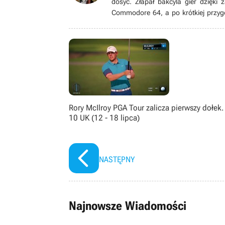
dosyć. Złapał bakcyla gier dzięki
Commodore 64, a po krótkiej przyg
grom pecetowym. Wielbiciel niszow
gatunku immersive sim, jak równie
książek, seriali, filmów i komiksów.
Rory McIlroy PGA Tour zalicza pierwszy dołek.
10 UK (12 - 18 lipca)
NASTĘPNY
Najnowsze Wiadomości