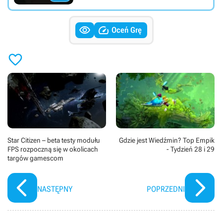


Oceń Grę

Star Citizen – beta testy modułu
Gdzie jest Wiedźmin? Top Empik
FPS rozpoczną się w okolicach
- Tydzień 28 i 29
targów gamescom
NASTĘPNY
POPRZEDNI