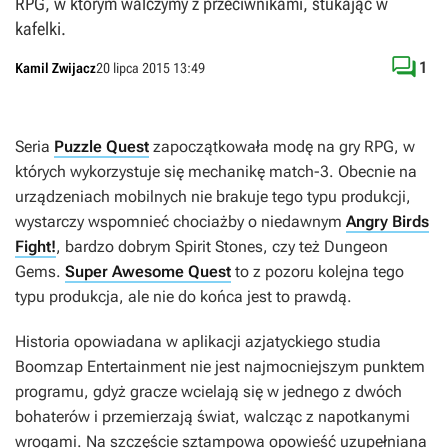
RPG, w którym walczymy z przeciwnikami, stukając w
kafelki.

1
Kamil Zwijacz
20 lipca 2015 13:49
Seria
Puzzle Quest
zapoczątkowała modę na gry RPG, w
których wykorzystuje się mechanikę match-3. Obecnie na
urządzeniach mobilnych nie brakuje tego typu produkcji,
wystarczy wspomnieć chociażby o niedawnym
Angry Birds
Fight!
, bardzo dobrym
Spirit Stones
, czy też
Dungeon
Gems
.
Super Awesome Quest
to z pozoru kolejna tego
typu produkcja, ale nie do końca jest to prawdą.
Historia opowiadana w aplikacji azjatyckiego studia
Boomzap Entertainment nie jest najmocniejszym punktem
programu, gdyż gracze wcielają się w jednego z dwóch
bohaterów i przemierzają świat, walcząc z napotkanymi
wrogami. Na szczęście sztampowa opowieść uzupełniana