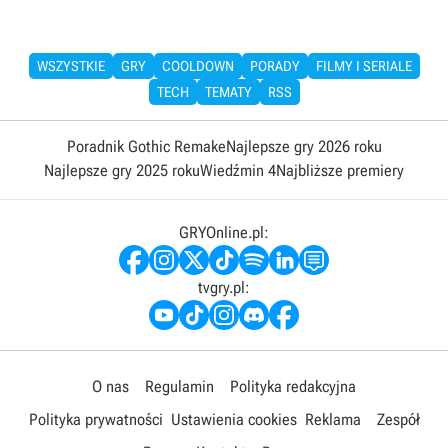
WSZYSTKIE
GRY
COOLDOWN
PORADY
FILMY I SERIALE
TECH
TEMATY
RSS
Poradnik Gothic Remake
Najlepsze gry 2026 roku
Najlepsze gry 2025 roku
Wiedźmin 4
Najbliższe premiery
GRYOnline.pl:
tvgry.pl:
O nas
Regulamin
Polityka redakcyjna
Polityka prywatności
Ustawienia cookies
Reklama
Zespół