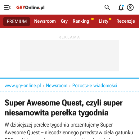




Newsroom
Gry
Rankingi
Listy
Recenzje
PREMIUM
www.gry-online.pl
Newsroom
Pozostałe wiadomości


Super Awesome Quest, czyli super
niesamowita perełka tygodnia
W dzisiejszej perełce tygodnia prezentujemy Super
Awesome Quest – niecodziennego przedstawiciela gatunku