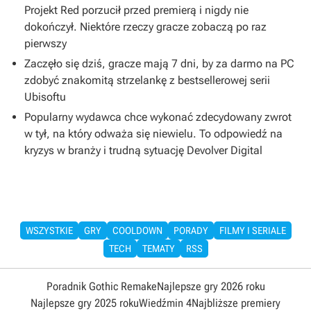
Projekt Red porzucił przed premierą i nigdy nie
dokończył. Niektóre rzeczy gracze zobaczą po raz
pierwszy
Zaczęło się dziś, gracze mają 7 dni, by za darmo na PC
zdobyć znakomitą strzelankę z bestsellerowej serii
Ubisoftu
Popularny wydawca chce wykonać zdecydowany zwrot
w tył, na który odważa się niewielu. To odpowiedź na
kryzys w branży i trudną sytuację Devolver Digital
WSZYSTKIE
GRY
COOLDOWN
PORADY
FILMY I SERIALE
TECH
TEMATY
RSS
Poradnik Gothic Remake
Najlepsze gry 2026 roku
Najlepsze gry 2025 roku
Wiedźmin 4
Najbliższe premiery