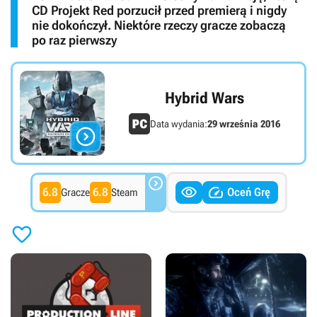
CD Projekt Red porzucił przed premierą i nigdy
nie dokończył. Niektóre rzeczy gracze zobaczą
po raz pierwszy
Hybrid Wars
Data wydania:
29 września 2016




6.8
6.8
Oceń Grę
Gracze
Steam
