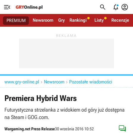




Newsroom
Gry
Rankingi
Listy
Recenzje
PREMIUM
www.gry-online.pl
Newsroom
Pozostałe wiadomości


Premiera Hybrid Wars
Futurystyczna strzelanka z widokiem od góry już dostępna
na Steam i GOG.com.

Wargaming.net Press Release
30 września 2016 10:52