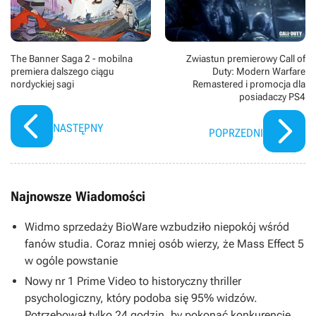
The Banner Saga 2 - mobilna
Zwiastun premierowy Call of
premiera dalszego ciągu
Duty: Modern Warfare
nordyckiej sagi
Remastered i promocja dla
posiadaczy PS4
NASTĘPNY
POPRZEDNI
Najnowsze Wiadomości
Widmo sprzedaży BioWare wzbudziło niepokój wśród
fanów studia. Coraz mniej osób wierzy, że Mass Effect 5
w ogóle powstanie
Nowy nr 1 Prime Video to historyczny thriller
psychologiczny, który podoba się 95% widzów.
Potrzebował tylko 24 godzin, by pokonać konkurencję