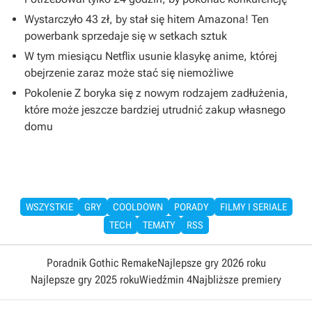
Wystarczyło 43 zł, by stał się hitem Amazona! Ten
powerbank sprzedaje się w setkach sztuk
W tym miesiącu Netflix usunie klasykę anime, której
obejrzenie zaraz może stać się niemożliwe
Pokolenie Z boryka się z nowym rodzajem zadłużenia,
które może jeszcze bardziej utrudnić zakup własnego
domu
WSZYSTKIE
GRY
COOLDOWN
PORADY
FILMY I SERIALE
TECH
TEMATY
RSS
Poradnik Gothic Remake
Najlepsze gry 2026 roku
Najlepsze gry 2025 roku
Wiedźmin 4
Najbliższe premiery