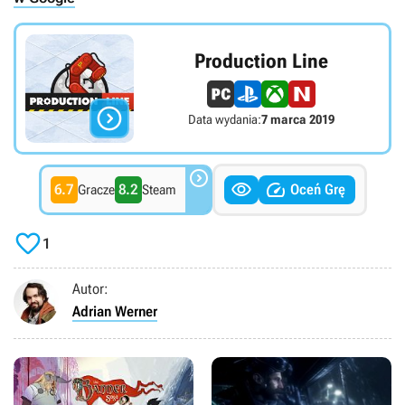
Production Line

Data wydania:
7 marca 2019



6.7
8.2
Oceń Grę
Gracze
Steam

1
Autor:
Adrian Werner