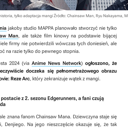
istoria, tylko adaptacja mangi
Źródło: Chainsaw Man, Ryu Nakayama, M
nia
jakoby studio MAPPA planowało stworzyć nie tylko
saw Man
, ale także film kinowy na podstawie bijącej
ele firmy nie potwierdzili wówczas tych doniesień, ale
oć na razie tylko do pewnego stopnia.
esta 2024 (via
Anime News Network
)
ogłoszono, że
zeczywiście doczeka się pełnometrażowego obrazu
vie: Reze Arc
, który zekranizuje wątek z mangi.
postacie z 2. sezonu Edgerunners, a fani czują
ida
ale znana fanom Chainsaw Mana. Dziewczyna staje się
, Denjiego. Na jego nieszczęście okazuje się, że tak