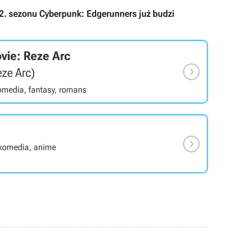
2. sezonu Cyberpunk: Edgerunners już budzi
ie: Reze Arc

ze Arc)
komedia, fantasy, romans

 komedia, anime