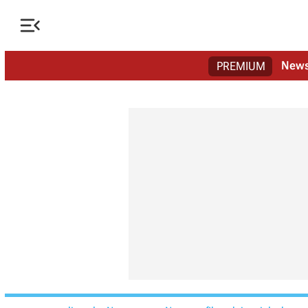

New
PREMIUM