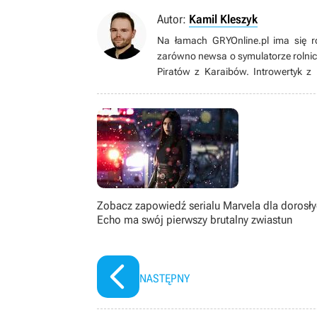
Autor:
Kamil Kleszyk
Na łamach GRYOnline.pl ima się r
zarówno newsa o symulatorze rolnic
Piratów z Karaibów. Introwertyk z
naukami ścisłymi. Gdy po latach 
życiowego celu”. W końcu postanowił
którym jest dzisiaj.
Zobacz zapowiedź serialu Marvela dla dorosły
Echo ma swój pierwszy brutalny zwiastun
NASTĘPNY