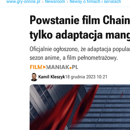
www.gry-online.pl
Newsroom
Newsy o filmach i serialach


Powstanie film Chain
tylko adaptacja man
Oficjalnie ogłoszono, że adaptacja popul
sezon anime, a film pełnometrażowy.
Kamil Kleszyk
18 grudnia 2023 10:21