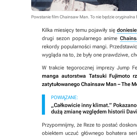
Powstanie film Chainsaw Man. To nie będzie oryginalna h
Kilka miesięcy temu pojawiły się
doniesie
drugi sezon popularnego anime
Chain
rekordy popularności mangi. Przedstawici
wygląda na to, że były one prawdziwe, ch
W trakcie tegorocznej imprezy Jump F
manga autorstwa Tatsuki Fujimoto r
zatytułowanego
Chainsaw Man – The Mo
POWIĄZANE:
„Całkowicie inny klimat.” Pokazano 
dużą zmianę względem historii Dav
Przypomnijmy, że Reze to postać doskon
obiektem uczuć głównego bohatera serii