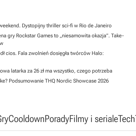
eekend. Dystopijny thriller sci-fi w Rio de Janeiro
na gry Rockstar Games to „niesamowita okazja”. Take-
ów
dł cios. Fala zwolnień dosięgła twórców Halo:
owa latarka za 26 zł ma wszystko, czego potrzeba
emake? Podsumowanie THQ Nordic Showcase 2026
Gry
Cooldown
Porady
Filmy i seriale
Tech