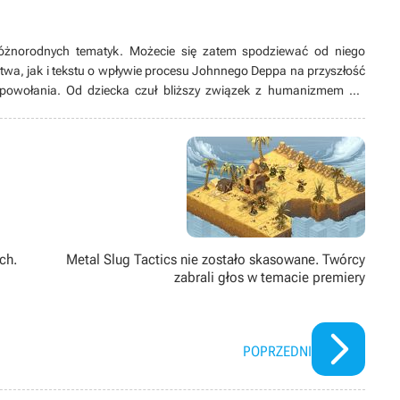
óżnorodnych tematyk. Możecie się zatem spodziewać od niego
twa, jak i tekstu o wpływie procesu Johnnego Deppa na przyszłość
 powołania. Od dziecka czuł bliższy związek z humanizmem niż
nauki przyszedł czas stagnacji, wolał nazywać to „szukaniem
 zawalczyć o lepszą przyszłość, co zaprowadziło go do miejsca, w
ch.
Metal Slug Tactics nie zostało skasowane. Twórcy
zabrali głos w temacie premiery
POPRZEDNI