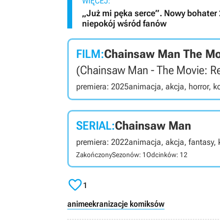
WIĘCEJ:
„Już mi pęka serce”. Nowy bohater 
niepokój wśród fanów
FILM:
Chainsaw Man The Mov
(Chainsaw Man - The Movie: Re
premiera: 2025
animacja, akcja, horror, 
SERIAL:
Chainsaw Man
premiera: 2022
animacja, akcja, fantasy,
Zakończony
Sezonów: 1
Odcinków: 12

1
anime
ekranizacje komiksów