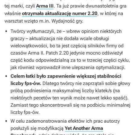
tej marki, czyli
Arma III
. Ta już prawie dwunastoletnia gra
właśnie
otrzymała aktualizację numer 2.20
, w której na
warsztat wzięto m.in. Wydajność gry.
Twórcy wytłumaczyli, że – wbrew opiniom niektórych
graczy – aktualizacja nie dodała wcale obsługi
wielowątkowości, bo ta jest częścią silników firmy od
czasów
Arma II
. Patch 2.20 jedynie mocno odświeżył
część kodu odpowiedzialną za to w trzeciej części cyklu,
jak również wprowadził inne ulepszenia optymalizacji.
Celem łatki było zapewnienie większej stabilności
liczby fps-ów.
Dlatego twórcy nie zaprzątali sobie głowy
próbą podniesienia maksymalnej liczby klatek/s (na
niektórych pecetów ten wynik może nawet lekko spaść).
Zamiast tego skoncentrowali się na podbiciu minimalnej
liczby fps-ów.
W celu zademonstrowania efektów ich prac autorzy
posłużyli się modyfikacją
Yet Another Arma