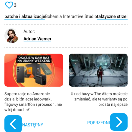

3
patche i aktualizacje
Bohemia Interactive Studio
taktyczne strzelan
Autor:
Adrian Werner
Superokazje na Amazonie -
Układ bazy w The Alters możecie
dzisiaj bliźniacze ładowarki,
zmieniać, ale te warianty są po
flagowy smartfon i procesor „nie
prostu najlepsze
w kij dmuchał”
POPRZEDNI
NASTĘPNY