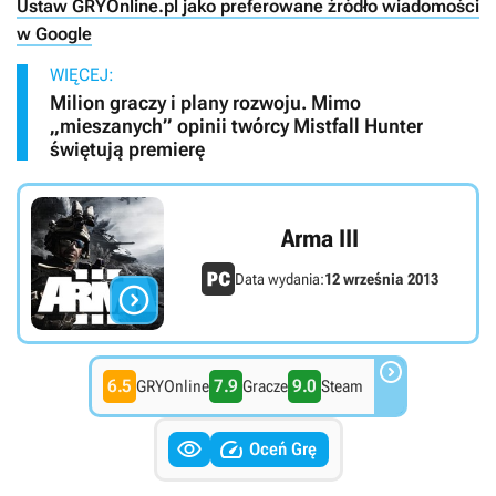
Ustaw GRYOnline.pl jako preferowane źródło wiadomości
w Google
WIĘCEJ:
Milion graczy i plany rozwoju. Mimo
„mieszanych” opinii twórcy Mistfall Hunter
świętują premierę
Arma III
Data wydania:
12 września 2013


6.5
7.9
9.0
GRYOnline
Gracze
Steam


Oceń Grę