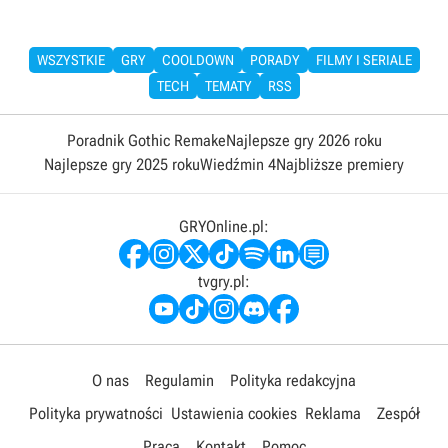
WSZYSTKIE
GRY
COOLDOWN
PORADY
FILMY I SERIALE
TECH
TEMATY
RSS
Poradnik Gothic Remake
Najlepsze gry 2026 roku
Najlepsze gry 2025 roku
Wiedźmin 4
Najbliższe premiery
GRYOnline.pl:
tvgry.pl:
O nas
Regulamin
Polityka redakcyjna
Polityka prywatności
Ustawienia cookies
Reklama
Zespół
Praca
Kontakt
Pomoc