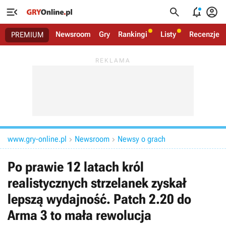




Newsroom
Gry
Rankingi
Listy
Recenzje
PREMIUM
www.gry-online.pl
Newsroom
Newsy o grach


Po prawie 12 latach król
realistycznych strzelanek zyskał
lepszą wydajność. Patch 2.20 do
Arma 3 to mała rewolucja