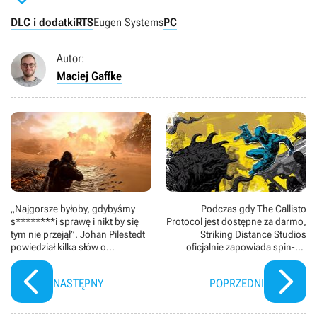
DLC i dodatki
RTS
Eugen Systems
PC
Autor:
Maciej Gaffke
„Najgorsze byłoby, gdybyśmy
Podczas gdy The Callisto
s********i sprawę i nikt by się
Protocol jest dostępne za darmo,
tym nie przejął”. Johan Pilestedt
Striking Distance Studios
powiedział kilka słów o
oficjalnie zapowiada spin-off
przyszłości Helldivers 2
brutalnego survival horroru
NASTĘPNY
POPRZEDNI