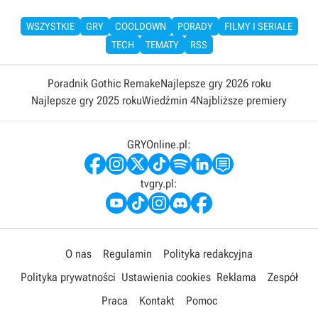
WSZYSTKIE
GRY
COOLDOWN
PORADY
FILMY I SERIALE
TECH
TEMATY
RSS
Poradnik Gothic Remake
Najlepsze gry 2026 roku
Najlepsze gry 2025 roku
Wiedźmin 4
Najbliższe premiery
GRYOnline.pl:
tvgry.pl:
O nas
Regulamin
Polityka redakcyjna
Polityka prywatności
Ustawienia cookies
Reklama
Zespół
Praca
Kontakt
Pomoc