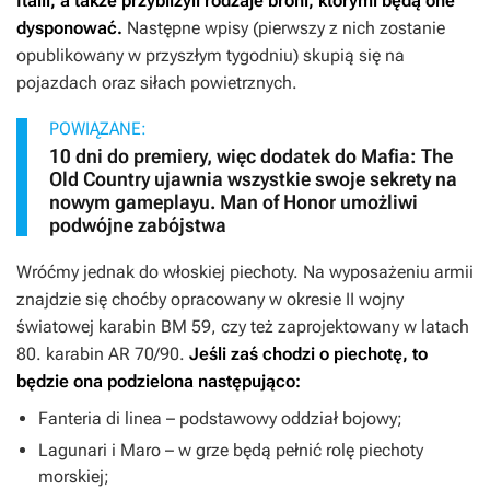
Italii, a także przybliżyli rodzaje broni, którymi będą one
dysponować.
Następne wpisy (pierwszy z nich zostanie
opublikowany w przyszłym tygodniu) skupią się na
pojazdach oraz siłach powietrznych.
POWIĄZANE:
10 dni do premiery, więc dodatek do Mafia: The
Old Country ujawnia wszystkie swoje sekrety na
nowym gameplayu. Man of Honor umożliwi
podwójne zabójstwa
Wróćmy jednak do włoskiej piechoty. Na wyposażeniu armii
znajdzie się choćby opracowany w okresie II wojny
światowej karabin BM 59, czy też zaprojektowany w latach
80. karabin AR 70/90.
Jeśli zaś chodzi o piechotę, to
będzie ona podzielona następująco:
Fanteria di linea – podstawowy oddział bojowy;
Lagunari i Maro – w grze będą pełnić rolę piechoty
morskiej;