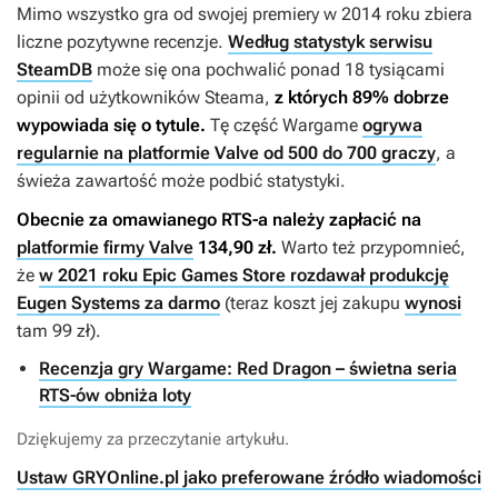
Mimo wszystko gra od swojej premiery w 2014 roku zbiera
liczne pozytywne recenzje.
Według statystyk serwisu
SteamDB
może się ona pochwalić ponad 18 tysiącami
opinii od użytkowników Steama,
z których 89% dobrze
wypowiada się o tytule.
Tę część
Wargame
ogrywa
regularnie na platformie Valve od 500 do 700 graczy
, a
świeża zawartość może podbić statystyki.
Obecnie za omawianego RTS-a należy zapłacić na
platformie firmy Valve
134,90 zł.
Warto też przypomnieć,
że
w 2021 roku Epic Games Store rozdawał produkcję
Eugen Systems za darmo
(teraz koszt jej zakupu
wynosi
tam 99 zł).
Recenzja gry Wargame: Red Dragon – świetna seria
RTS-ów obniża loty
Dziękujemy za przeczytanie artykułu.
Ustaw GRYOnline.pl jako preferowane źródło wiadomości