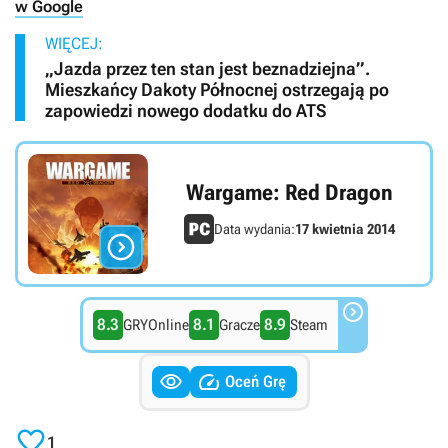
w Google
WIĘCEJ:
„Jazda przez ten stan jest beznadziejna”.
Mieszkańcy Dakoty Północnej ostrzegają po
zapowiedzi nowego dodatku do ATS
Wargame: Red Dragon
Data wydania:
17 kwietnia 2014


8.3
8.1
8.9
GRYOnline
Gracze
Steam


Oceń Grę

1