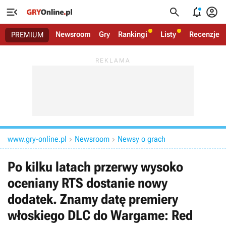




Newsroom
Gry
Rankingi
Listy
Recenzje
PREMIUM
www.gry-online.pl
Newsroom
Newsy o grach


Po kilku latach przerwy wysoko
oceniany RTS dostanie nowy
dodatek. Znamy datę premiery
włoskiego DLC do Wargame: Red