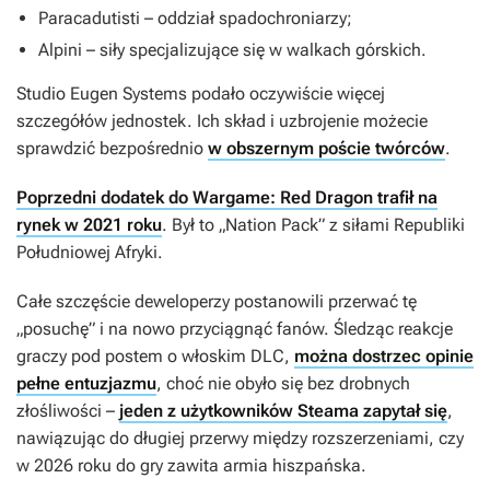
Paracadutisti – oddział spadochroniarzy;
Alpini – siły specjalizujące się w walkach górskich.
Studio Eugen Systems podało oczywiście więcej
szczegółów jednostek. Ich skład i uzbrojenie możecie
sprawdzić bezpośrednio
w obszernym poście twórców
.
Poprzedni dodatek do Wargame: Red Dragon trafił na
rynek w 2021 roku
. Był to „Nation Pack” z siłami Republiki
Południowej Afryki.
Całe szczęście deweloperzy postanowili przerwać tę
„posuchę” i na nowo przyciągnąć fanów. Śledząc reakcje
graczy pod postem o włoskim DLC,
można dostrzec opinie
pełne entuzjazmu
, choć nie obyło się bez drobnych
złośliwości –
jeden z użytkowników Steama zapytał się
,
nawiązując do długiej przerwy między rozszerzeniami, czy
w 2026 roku do gry zawita armia hiszpańska.