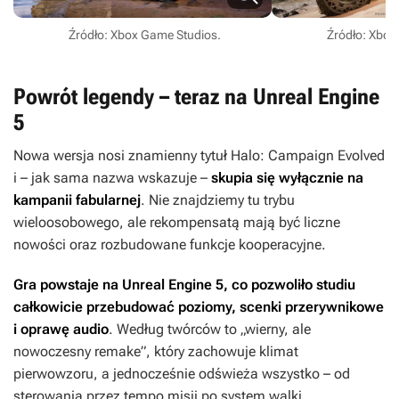
Źródło: Xbox Game Studios.
Źródło: Xbox
Powrót legendy – teraz na Unreal Engine
5
Nowa wersja nosi znamienny tytuł
Halo: Campaign Evolved
i – jak sama nazwa wskazuje –
skupia się wyłącznie na
kampanii fabularnej
. Nie znajdziemy tu trybu
wieloosobowego, ale rekompensatą mają być liczne
nowości oraz rozbudowane funkcje kooperacyjne.
Gra powstaje na
Unreal Engine 5, co pozwoliło studiu
całkowicie przebudować poziomy, scenki przerywnikowe
i oprawę audio
. Według twórców to „wierny, ale
nowoczesny remake”, który zachowuje klimat
pierwowzoru, a jednocześnie odświeża wszystko – od
sterowania przez tempo misji po system walki.