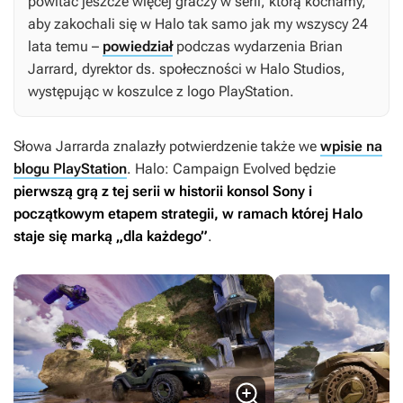
powitać jeszcze więcej graczy w serii, którą kochamy,
aby zakochali się w
Halo
tak samo jak my wszyscy 24
lata temu –
powiedział
podczas wydarzenia Brian
Jarrard, dyrektor ds. społeczności w Halo Studios,
występując w koszulce z logo PlayStation.
Słowa Jarrarda znalazły potwierdzenie także we
wpisie na
blogu PlayStation
.
Halo: Campaign Evolved
będzie
pierwszą grą z tej serii w historii konsol Sony i
początkowym etapem strategii, w ramach której
Halo
staje się marką „dla każdego”
.