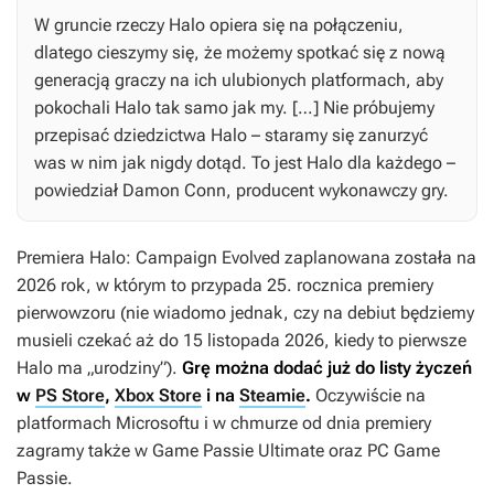
W gruncie rzeczy
Halo
opiera się na połączeniu,
dlatego cieszymy się, że możemy spotkać się z nową
generacją graczy na ich ulubionych platformach, aby
pokochali
Halo
tak samo jak my. […] Nie próbujemy
przepisać dziedzictwa
Halo
– staramy się zanurzyć
was w nim jak nigdy dotąd. To jest
Halo
dla każdego –
powiedział Damon Conn, producent wykonawczy gry.
Premiera
Halo: Campaign Evolved
zaplanowana została na
2026 rok, w którym to przypada 25. rocznica premiery
pierwowzoru (nie wiadomo jednak, czy na debiut będziemy
musieli czekać aż do 15 listopada 2026, kiedy to pierwsze
Halo
ma „urodziny”).
Grę można dodać już do listy życzeń
w
PS Store
,
Xbox Store
i na
Steamie
.
Oczywiście na
platformach Microsoftu i w chmurze od dnia premiery
zagramy także w Game Passie Ultimate oraz PC Game
Passie.