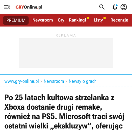




Newsroom
Gry
Rankingi
Listy
Recenzje
PREMIUM
www.gry-online.pl
Newsroom
Newsy o grach


Po 25 latach kultowa strzelanka z
Xboxa dostanie drugi remake,
również na PS5. Microsoft traci swój
ostatni wielki „ekskluzyw”, oferując