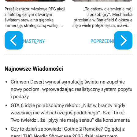
Prześliczne survivalowe RPG akcji
„To całkowicie zmienia mój
z mitologicznym otwartym
sposób gry”. Mechanika
światem stawia na głęboką
strzelania w Battlefield 6 okazuje
immersję, strategiczną walkę i
się o wiele potężniejsza, niż wielu
bogatą fabułę
myślało
NASTĘPNY
POPRZEDNI
Najnowsze Wiadomości
Crimson Desert wynosi symulację świata na zupełnie
nowy poziom, wprowadzając realistyczny system popytu
i podaży
GTA 6 idzie po absolutny rekord: „Nikt w branży nigdy
wcześniej nie widział czegoś podobnego”. Szef Take-
Two twierdzi, że „płyty nie mają sensu” dla konsumenta
Czy to dzień zapowiedzi Gothic 2 Remake? Oglądaj z
nami THQ Nordic Showcase 2026 dziś wieczorem