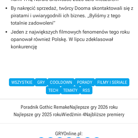
By nakręcić sprzedaż, twórcy Dooma skontaktowali się z
piratami i uwiarygodnili ich biznes. „Byliśmy z tego
totalnie zadowoleni”
Jeden z największych filmowych fenomenów tego roku
opanował również Polskę. W lipcu zdeklasował
konkurencję
WSZYSTKIE
GRY
COOLDOWN
PORADY
FILMY I SERIALE
TECH
TEMATY
RSS
Poradnik Gothic Remake
Najlepsze gry 2026 roku
Najlepsze gry 2025 roku
Wiedźmin 4
Najbliższe premiery
GRYOnline.pl: