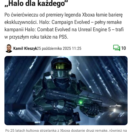
„Halo dla każdego”
Po ćwierćwieczu od premiery legenda Xboxa łamie barierę
ekskluzywności. Halo: Campaign Evolved – pełny remake
kampanii Halo: Combat Evolved na Unreal Engine 5 – trafi
w przyszłym roku także na PS5.

10
Kamil Kleszyk
25 października 2025 11:25
Po 25 latach kultowa strzelanka z Xboxa dostanie drugi remake, również na