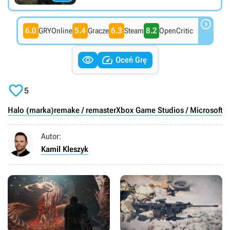

6.0
5.4
6.3
8.2
GRYOnline
Gracze
Steam
OpenCritic


Oceń Grę

5
Halo (marka)
remake / remaster
Xbox Game Studios / Microsoft 
Autor:
Kamil Kleszyk