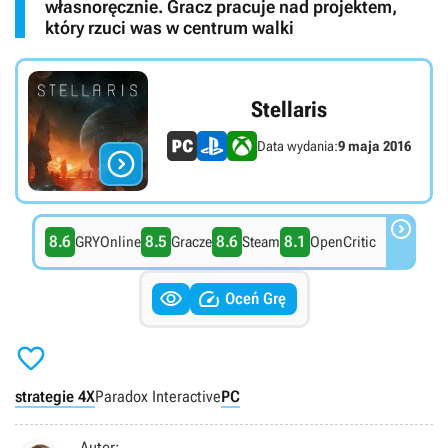
własnoręcznie. Gracz pracuje nad projektem,
który rzuci was w centrum walki
Stellaris
Data wydania:
9 maja 2016


8.6
8.5
8.6
8.1
GRYOnline
Gracze
Steam
OpenCritic


Oceń Grę

strategie 4X
Paradox Interactive
PC
Autor: