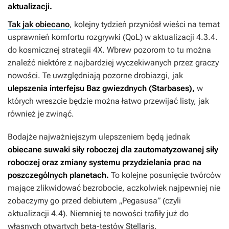
aktualizacji.
Tak jak obiecano
, kolejny tydzień przyniósł wieści na temat
usprawnień komfortu rozgrywki (QoL) w aktualizacji 4.3.4.
do kosmicznej strategii 4X. Wbrew pozorom to tu można
znaleźć niektóre z najbardziej wyczekiwanych przez graczy
nowości. Te uwzględniają pozorne drobiazgi, jak
ulepszenia interfejsu Baz gwiezdnych (Starbases),
w
których wreszcie będzie można łatwo przewijać listy, jak
również je zwinąć.
Bodajże najważniejszym ulepszeniem będą jednak
obiecane suwaki siły roboczej dla zautomatyzowanej siły
roboczej oraz zmiany systemu przydzielania prac na
poszczególnych planetach.
To kolejne posunięcie twórców
mające zlikwidować bezrobocie, aczkolwiek najpewniej nie
zobaczymy go przed debiutem „Pegasusa” (czyli
aktualizacji 4.4). Niemniej te nowości trafiły już do
własnych otwartych beta-testów
Stellaris
.