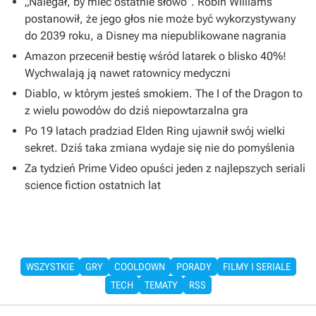
„Nalegał, by mieć ostatnie słowo”. Robin Williams
postanowił, że jego głos nie może być wykorzystywany
do 2039 roku, a Disney ma niepublikowane nagrania
Amazon przecenił bestię wśród latarek o blisko 40%!
Wychwalają ją nawet ratownicy medyczni
Diablo, w którym jesteś smokiem. The I of the Dragon to
z wielu powodów do dziś niepowtarzalna gra
Po 19 latach pradziad Elden Ring ujawnił swój wielki
sekret. Dziś taka zmiana wydaje się nie do pomyślenia
Za tydzień Prime Video opuści jeden z najlepszych seriali
science fiction ostatnich lat
WSZYSTKIE
GRY
COOLDOWN
PORADY
FILMY I SERIALE
TECH
TEMATY
RSS