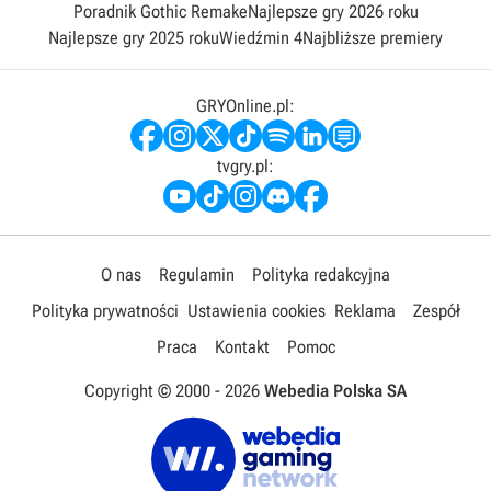
Poradnik Gothic Remake
Najlepsze gry 2026 roku
Najlepsze gry 2025 roku
Wiedźmin 4
Najbliższe premiery
GRYOnline.pl:
tvgry.pl:
O nas
Regulamin
Polityka redakcyjna
Polityka prywatności
Ustawienia cookies
Reklama
Zespół
Praca
Kontakt
Pomoc
Copyright © 2000 -
2026
Webedia Polska SA