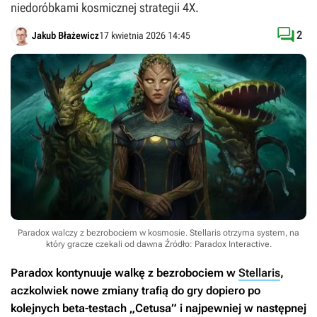
niedoróbkami kosmicznej strategii 4X.

2
Jakub Błażewicz
17 kwietnia 2026 14:45
Paradox walczy z bezrobociem w kosmosie. Stellaris otrzyma system, na
który gracze czekali od dawna
Źródło: Paradox Interactive
.
Paradox kontynuuje walkę z bezrobociem w
Stellaris
,
aczkolwiek nowe zmiany trafią do gry dopiero po
kolejnych beta-testach „Cetusa” i najpewniej w następnej