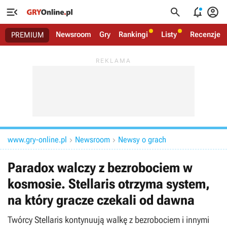




Newsroom
Gry
Rankingi
Listy
Recenzje
PREMIUM
www.gry-online.pl
Newsroom
Newsy o grach


Paradox walczy z bezrobociem w
kosmosie. Stellaris otrzyma system,
na który gracze czekali od dawna
Twórcy Stellaris kontynuują walkę z bezrobociem i innymi