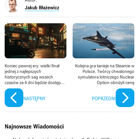
Jakub Błażewicz
Koniec pewnej ery: wielki finał
Kolejna gra tanieje na Steamie w
jednej z najlepszych
Polsce. Twórcy chwalonego
historycznych sag wszech
symulatora lotniczego Nuclear
czasów za 4 dni będzie dostępny
Option obniżyli cenę
w streamingu
NASTĘPNY
POPRZEDNI
Najnowsze Wiadomości