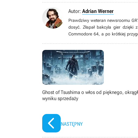
Autor:
Adrian Werner
Prawdziwy weteran newsroomu GRYOn
dosyć. Złapał bakcyla gier dzięki
Commodore 64, a po krótkiej przyg
grom pecetowym. Wielbiciel niszow
gatunku immersive sim, jak równie
książek, seriali, filmów i komiksów.
Ghost of Tsushima o włos od pięknego, okrąg
wyniku sprzedaży
NASTĘPNY