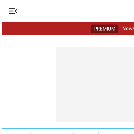

New
PREMIUM