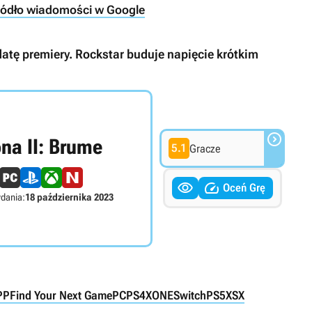
ródło wiadomości w Google
datę premiery. Rockstar buduje napięcie krótkim

na II: Brume
5.1
Gracze


Oceń Grę
dania:
18 października 2023
PP
Find Your Next Game
PC
PS4
XONE
Switch
PS5
XSX