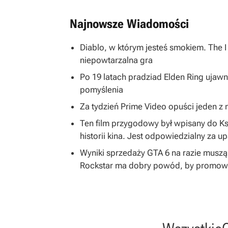
Najnowsze Wiadomości
Diablo, w którym jesteś smokiem. The 
niepowtarzalna gra
Po 19 latach pradziad Elden Ring ujawni
pomyślenia
Za tydzień Prime Video opuści jeden z na
Ten film przygodowy był wpisany do K
historii kina. Jest odpowiedzialny za u
Wyniki sprzedaży GTA 6 na razie musz
Rockstar ma dobry powód, by promować