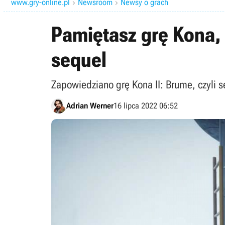
www.gry-online.pl
Newsroom
Newsy o grach


Pamiętasz grę Kona,
sequel
Zapowiedziano grę Kona II: Brume, czyli 
Adrian Werner
16 lipca 2022 06:52