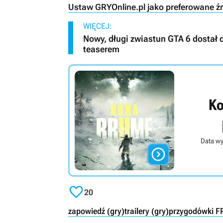
Ustaw GRYOnline.pl jako preferowane ź
WIĘCEJ:
Nowy, długi zwiastun GTA 6 dostał 
teaserem
Ko
Data wy


20
zapowiedź (gry)
trailery (gry)
przygodówki F