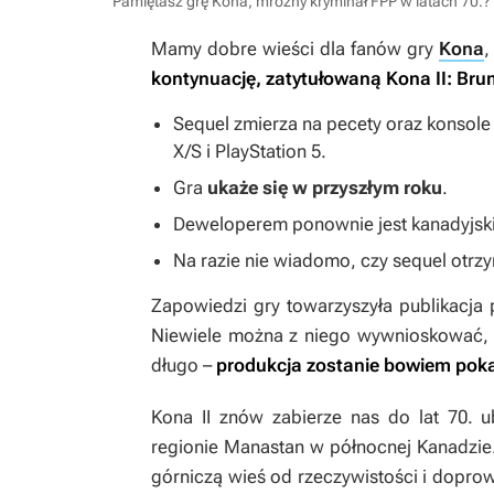
Pamiętasz grę Kona, mroźny kryminał FPP w latach 70.?
Mamy dobre wieści dla fanów gry
Kona
,
kontynuację, zatytułowaną
Kona II: Br
Sequel zmierza na pecety oraz konsole
X/S i PlayStation 5.
Gra
ukaże się w przyszłym roku
.
Deweloperem ponownie jest kanadyjski
Na razie nie wiadomo, czy sequel otrz
Zapowiedzi gry towarzyszyła publikacja
Niewiele można z niego wywnioskować, a
długo –
produkcja zostanie bowiem pok
Kona II
znów zabierze nas do lat 70. ub
regionie Manastan w północnej Kanadzie.
górniczą wieś od rzeczywistości i dopro