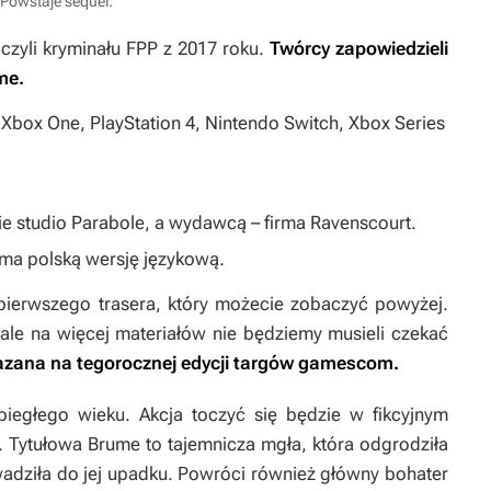
 Powstaje sequel.
 czyli kryminału FPP z 2017 roku.
Twórcy zapowiedzieli
ume
.
 Xbox One, PlayStation 4, Nintendo Switch, Xbox Series
e studio Parabole, a wydawcą – firma Ravenscourt.
yma polską wersję językową.
 pierwszego trasera, który możecie zobaczyć powyżej.
le na więcej materiałów nie będziemy musieli czekać
azana na tegorocznej edycji targów gamescom.
iegłego wieku. Akcja toczyć się będzie w fikcyjnym
 Tytułowa Brume to tajemnicza mgła, która odgrodziła
wadziła do jej upadku. Powróci również główny bohater