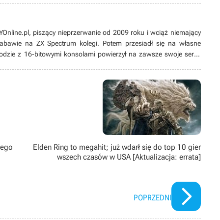
line.pl, piszący nieprzerwanie od 2009 roku i wciąż niemający
 zabawie na ZX Spectrum kolegi. Potem przesiadł się na własne
odzie z 16-bitowymi konsolami powierzył na zawsze swoje serce
ych produkcji, w tym zwłaszcza przygodówek, RPG-ów oraz gier z
ż pasjonat modów. Poza grami pożeracz fabuł w każdej postaci –
łego
Elden Ring to megahit; już wdarł się do top 10 gier
wszech czasów w USA [Aktualizacja: errata]
POPRZEDNI