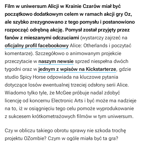
Film w uniwersum
Alicji w Krainie Czarów
miał być
początkowo dodatkowym celem w ramach akcji gry
Oz
,
ale szybko zrezygnowano z tego pomysłu i postanowiono
rozpocząć odrębną akcję. Pomysł został przyjęty przez
fanów z mieszanymi odczuciami
(wystarczy zajrzeć na
oficjalny profil facebookowy
Alice: Otherlands
i poczytać
komentarze). Szczegółowo o animowanym projekcie
przeczytacie w
naszym newsie
sprzed niespełna dwóch
tygodni oraz w
jednym z wpisów na Kickstarterze
, gdzie
studio Spicy Horse odpowiada na kluczowe pytania
dotyczące losów ewentualnej trzeciej odsłony serii
Alice
.
Wiadomo tylko tyle, że McGee próbuje nadal zdobyć
licencję od koncernu Electronic Arts i być może ma nadzieje
na to, iż w osiągnięciu tego celu pomoże wyprodukowanie
z sukcesem krótkometrażowych filmów w tym uniwersum.
Czy w obliczu takiego obrotu sprawy nie szkoda trochę
projektu
OZombie
? Czym w ogóle miała być ta gra?