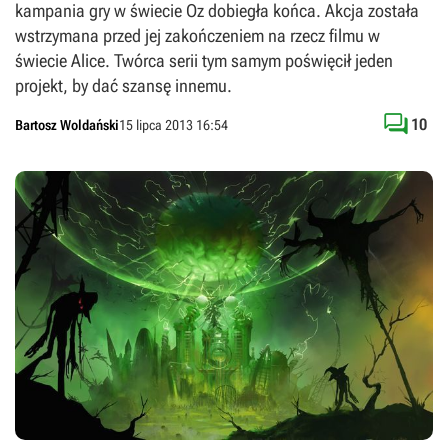
kampania gry w świecie Oz dobiegła końca. Akcja została
wstrzymana przed jej zakończeniem na rzecz filmu w
świecie Alice. Twórca serii tym samym poświęcił jeden
projekt, by dać szansę innemu.

10
Bartosz Woldański
15 lipca 2013 16:54