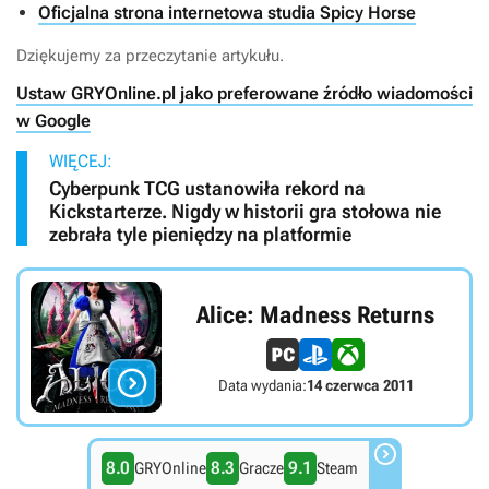
Oficjalna strona internetowa studia Spicy Horse
Dziękujemy za przeczytanie artykułu.
Ustaw GRYOnline.pl jako preferowane źródło wiadomości
w Google
WIĘCEJ:
Cyberpunk TCG ustanowiła rekord na
Kickstarterze. Nigdy w historii gra stołowa nie
zebrała tyle pieniędzy na platformie
Alice: Madness Returns

Data wydania:
14 czerwca 2011

8.0
8.3
9.1
GRYOnline
Gracze
Steam