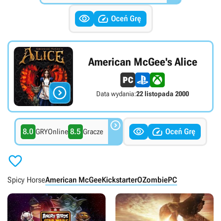


Oceń Grę
American McGee's Alice

Data wydania:
22 listopada 2000



8.0
8.5
Oceń Grę
GRYOnline
Gracze

Spicy Horse
American McGee
Kickstarter
OZombie
PC