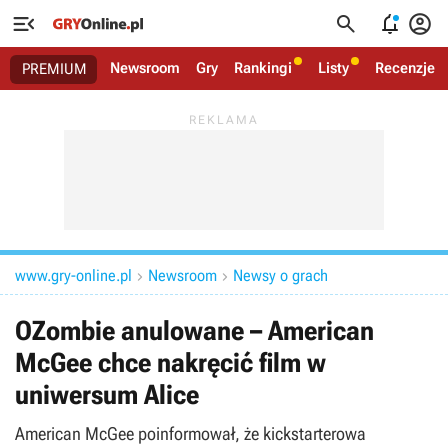




Newsroom
Gry
Rankingi
Listy
Recenzje
PREMIUM
www.gry-online.pl
Newsroom
Newsy o grach


OZombie anulowane – American
McGee chce nakręcić film w
uniwersum Alice
American McGee poinformował, że kickstarterowa