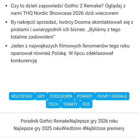
Czy to dzień zapowiedzi Gothic 2 Remake? Oglądaj z
nami THQ Nordic Showcase 2026 dziś wieczorem
By nakręcić sprzedaż, twórcy Dooma skontaktowali się z
piratami i uwiarygodnili ich biznes. „Byliśmy z tego
totalnie zadowoleni”
Jeden z największych filmowych fenomenów tego roku
opanował również Polskę. W lipcu zdeklasował
konkurencję
WSZYSTKIE
GRY
COOLDOWN
PORADY
FILMY I SERIALE
TECH
TEMATY
RSS
Poradnik Gothic Remake
Najlepsze gry 2026 roku
Najlepsze gry 2025 roku
Wiedźmin 4
Najbliższe premiery