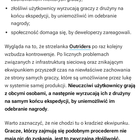
złośliwi użytkownicy wyrzucają graczy z drużyny na
końcu ekspedycji, by uniemożliwić im odebranie
nagrody;
społeczność domaga się, by deweloperzy zareagowali.
Wygląda na to, że strzelanka
Outriders
po raz kolejny
wzbudza kontrowersje. Po licznych problemach
związanych z infrastrukturą sieciową oraz znikającym
ekwipunkiem przyszedł czas na niewłaściwe zachowania
ze strony samych graczy, które są umożliwiane przez lukę
w systemie samej produkcji.
Nieuczciwi użytkownicy grają
z obcymi osobami, a następnie wyrzucają ich z drużyny
na samym końcu ekspedycji, by uniemożliwić im
odebranie nagrody
.
Warto zaznaczyć, że nie chodzi tu o kradzież ekwipunku.
Gracze, którzy zajmują się podobnym procederem nie
mają nic do zyskania, jest to zwyczajna złośliwość.