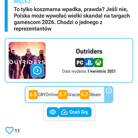
WIĘCEJ:
To tylko koszmarna wpadka, prawda? Jeśli nie,
Polska może wywołać wielki skandal na targach
gamescom 2026. Chodzi o jednego z
reprezentantów
Outriders

Data wydania:
1 kwietnia 2021

6.8
6.7
6.7
GRYOnline
Gracze
Steam


Oceń Grę

11