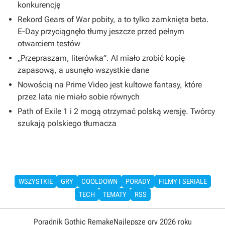
konkurencję
Rekord Gears of War pobity, a to tylko zamknięta beta.
E-Day przyciągnęło tłumy jeszcze przed pełnym
otwarciem testów
„Przepraszam, literówka”. AI miało zrobić kopię
zapasową, a usunęło wszystkie dane
Nowością na Prime Video jest kultowe fantasy, które
przez lata nie miało sobie równych
Path of Exile 1 i 2 mogą otrzymać polską wersję. Twórcy
szukają polskiego tłumacza
WSZYSTKIE
GRY
COOLDOWN
PORADY
FILMY I SERIALE
TECH
TEMATY
RSS
Poradnik Gothic Remake
Najlepsze gry 2026 roku