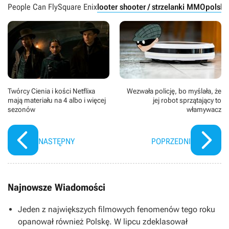
People Can Fly
Square Enix
looter shooter / strzelanki MMO
polski
Twórcy Cienia i kości Netflixa
Wezwała policję, bo myślała, że
mają materiału na 4 albo i więcej
jej robot sprzątający to
sezonów
włamywacz
NASTĘPNY
POPRZEDNI
Najnowsze Wiadomości
Jeden z największych filmowych fenomenów tego roku
opanował również Polskę. W lipcu zdeklasował