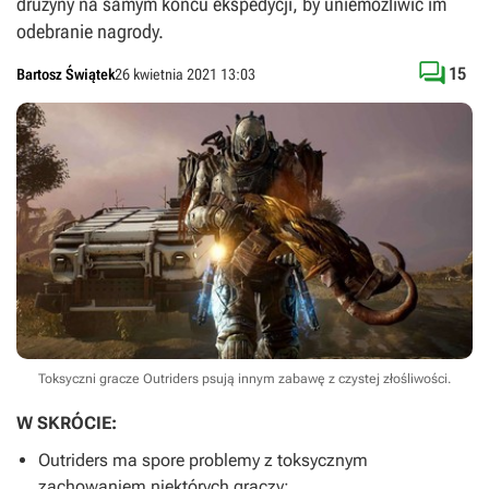
drużyny na samym końcu ekspedycji, by uniemożliwić im
odebranie nagrody.

15
Bartosz Świątek
26 kwietnia 2021 13:03
Toksyczni gracze Outriders psują innym zabawę z czystej złośliwości.
W SKRÓCIE:
Outriders
ma spore problemy z toksycznym
zachowaniem niektórych graczy;