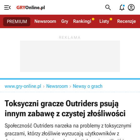




Newsroom
Gry
Rankingi
Listy
Recenzje
PREMIUM
www.gry-online.pl
Newsroom
Newsy o grach


Toksyczni gracze Outriders psują
innym zabawę z czystej złośliwości
Społeczność Outriders narzeka na problemy z toksycznymi
graczami, którzy złośliwie wyrzucają użytkowników z