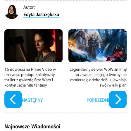
Autor:
Edyta Jastrzębska
16 nowości na Prime Video w
Legendarny serwer WoW zniknął
czerwcu: postapokaliptyczny
na zawsze, ale jego twórcy nie
thriller z gwiazdą Star Wars i
zamierzają odchodzić i ujawniają
kontynuacja hitu fantasy
swój wielki plan
NASTĘPNY
POPRZEDNI
Najnowsze Wiadomości