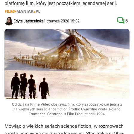
platformę film, który jest początkiem legendarnej serii.

5
Edyta Jastrzębska
1 czerwca 2026 15:02
Od dziś na Prime Video obejrzysz film, który zapoczątkował jedną z
największych serii science fiction
Źródło: Gwiezdne wrota, Roland
Emmerich, Centropolis Film Productions, 1994
.
Mówiąc o wielkich seriach science fiction, w rozmowach
często przewijają się
Gwiezdne wojny
,
Star Trek
czy
Obcy
,