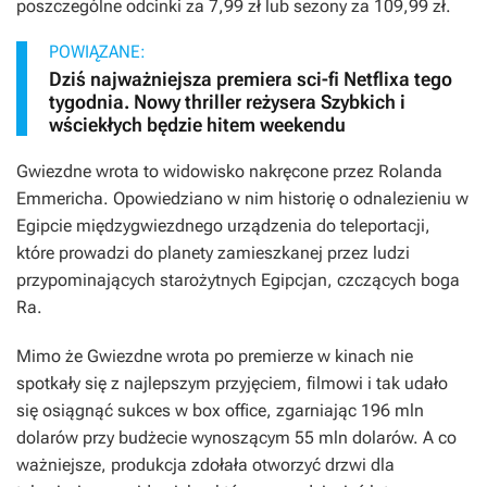
poszczególne odcinki za 7,99 zł lub sezony za 109,99 zł.
POWIĄZANE:
Dziś najważniejsza premiera sci-fi Netflixa tego
tygodnia. Nowy thriller reżysera Szybkich i
wściekłych będzie hitem weekendu
Gwiezdne
wrota to widowisko nakręcone przez Rolanda
Emmericha. Opowiedziano w nim historię o odnalezieniu w
Egipcie międzygwiezdnego urządzenia do teleportacji,
które prowadzi do planety zamieszkanej przez ludzi
przypominających starożytnych Egipcjan, czczących boga
Ra.
Mimo że
Gwiezdne wrota
po premierze w kinach nie
spotkały się z najlepszym przyjęciem, filmowi i tak udało
się osiągnąć sukces w box office, zgarniając 196 mln
dolarów przy budżecie wynoszącym 55 mln dolarów. A co
ważniejsze, produkcja zdołała otworzyć drzwi dla