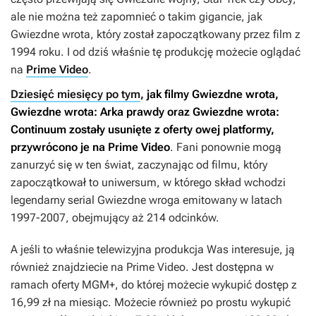
ale nie można też zapomnieć o takim gigancie, jak
Gwiezdne wrota
, który został zapoczątkowany przez film z
1994 roku. I od dziś właśnie tę produkcję możecie oglądać
na
Prime Video
.
Dziesięć miesięcy po tym
, jak filmy
Gwiezdne wrota
,
Gwiezdne wrota: Arka prawdy
oraz
Gwiezdne wrota:
Continuum
zostały usunięte z oferty owej platformy,
przywrócono je na Prime Video
. Fani ponownie mogą
zanurzyć się w ten świat, zaczynając od filmu, który
zapoczątkował to uniwersum, w którego skład wchodzi
legendarny serial
Gwiezdne wroga
emitowany w latach
1997-2007, obejmujący aż 214 odcinków.
A jeśli to właśnie telewizyjna produkcja Was interesuje, ją
również znajdziecie na Prime Video. Jest dostępna w
ramach oferty MGM+, do której możecie wykupić dostęp z
16,99 zł na miesiąc. Możecie również po prostu wykupić