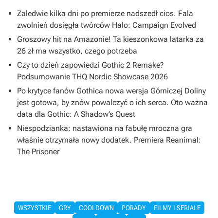
Zaledwie kilka dni po premierze nadszedł cios. Fala
zwolnień dosięgła twórców Halo: Campaign Evolved
Groszowy hit na Amazonie! Ta kieszonkowa latarka za
26 zł ma wszystko, czego potrzeba
Czy to dzień zapowiedzi Gothic 2 Remake?
Podsumowanie THQ Nordic Showcase 2026
Po krytyce fanów Gothica nowa wersja Górniczej Doliny
jest gotowa, by znów powalczyć o ich serca. Oto ważna
data dla Gothic: A Shadow’s Quest
Niespodzianka: nastawiona na fabułę mroczna gra
właśnie otrzymała nowy dodatek. Premiera Reanimal:
The Prisoner
WSZYSTKIE
GRY
COOLDOWN
PORADY
FILMY I SERIALE