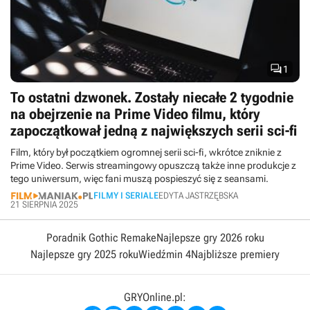

1
To ostatni dzwonek. Zostały niecałe 2 tygodnie
na obejrzenie na Prime Video filmu, który
zapoczątkował jedną z największych serii sci-fi
Film, który był początkiem ogromnej serii sci-fi, wkrótce zniknie z
Prime Video. Serwis streamingowy opuszczą także inne produkcje z
tego uniwersum, więc fani muszą pospieszyć się z seansami.
FILMY I SERIALE
EDYTA JASTRZĘBSKA
21 SIERPNIA 2025
Poradnik Gothic Remake
Najlepsze gry 2026 roku
Najlepsze gry 2025 roku
Wiedźmin 4
Najbliższe premiery
GRYOnline.pl: