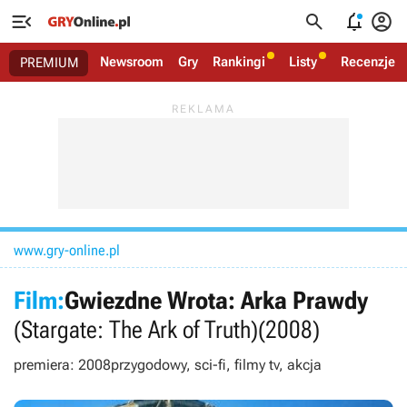




Newsroom
Gry
Rankingi
Listy
Recenzje
PREMIUM
www.gry-online.pl
Film:
Gwiezdne Wrota: Arka Prawdy
(Stargate: The Ark of Truth)
(2008)
premiera: 2008
przygodowy, sci-fi, filmy tv, akcja