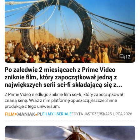

12
Po zaledwie 2 miesiącach z Prime Video
zniknie film, który zapoczątkował jedną z
największych serii sci-fi składającą się z
prawie 400 odcinków
Z Prime Video niedługo zniknie film sci-fi, który zapoczątkował
znaną serię. Wraz z nim platformę opuszczą jeszcze 3 inne
produkcje z tego uniwersum.
FILMY I SERIALE
EDYTA JASTRZĘBSKA
25 LIPCA 2026