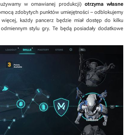
h używamy w omawianej produkcji)
otrzyma własne
omocą zdobytych punktów umiejętności – odblokujemy
więcej, każdy pancerz będzie miał dostęp do kilku
o odmiennym stylu gry. Te będą posiadały dodatkowe