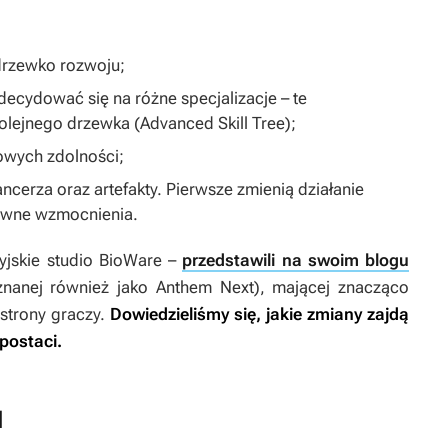
drzewko rozwoju;
decydować się na różne specjalizacje – te
ejnego drzewka (Advanced Skill Tree);
owych zdolności;
cerza oraz artefakty. Pierwsze zmienią działanie
sywne wzmocnienia.
yjskie studio BioWare –
przedstawili na swoim blogu
 (znanej również jako Anthem Next), mającej znacząco
strony graczy.
Dowiedzieliśmy się, jakie zmiany zajdą
postaci.
u