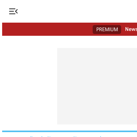

New
PREMIUM