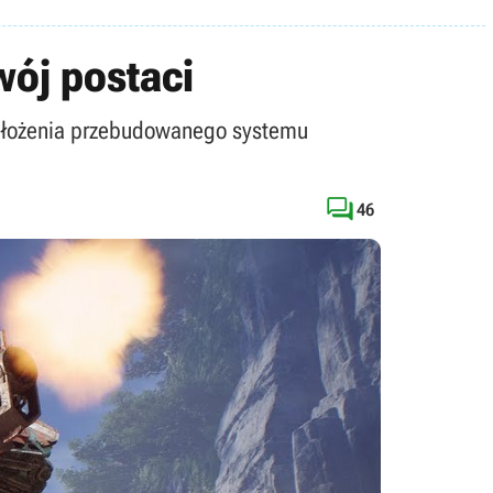
wój postaci
założenia przebudowanego systemu

46