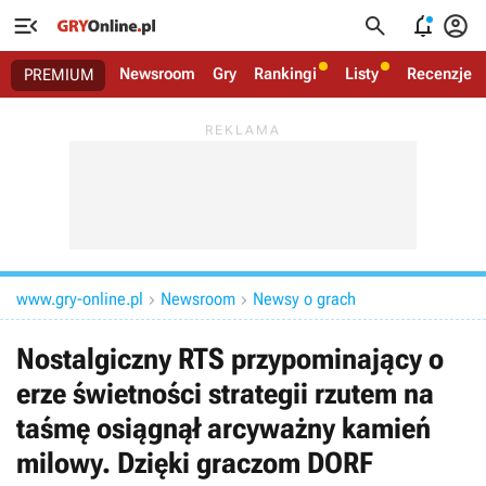




Newsroom
Gry
Rankingi
Listy
Recenzje
PREMIUM
www.gry-online.pl
Newsroom
Newsy o grach


Nostalgiczny RTS przypominający o
erze świetności strategii rzutem na
taśmę osiągnął arcyważny kamień
milowy. Dzięki graczom DORF