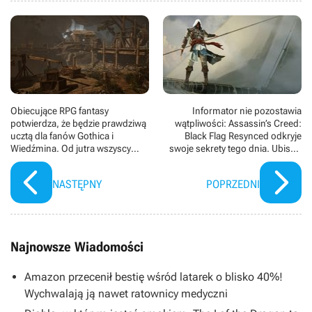
Obiecujące RPG fantasy
Informator nie pozostawia
potwierdza, że będzie prawdziwą
wątpliwości: Assassin’s Creed:
ucztą dla fanów Gothica i
Black Flag Resynced odkryje
Wiedźmina. Od jutra wszyscy
swoje sekrety tego dnia. Ubisoft
gracze zagrają za darmo w
przypadkowo ujawnił nowego
Asterfel na Steam
Edwarda Kenwaya
NASTĘPNY
POPRZEDNI
Najnowsze Wiadomości
Amazon przecenił bestię wśród latarek o blisko 40%!
Wychwalają ją nawet ratownicy medyczni