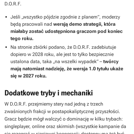
D.O.R.F.
Jeśli „wszystko pójdzie zgodnie z planem”, moderzy
będą pracowali nad
wersją demo strategii, która
miałaby zostać udostępniona graczom pod koniec
tego roku.
Na stronie zbiórki podano, że
D.O.R.F.
zadebiutuje
dopiero w 2028 roku, ale jest to tylko bezpiecznie
ustalona data, taka „na wszelki wypadek” –
twórcy
mają natomiast nadzieję, że wersja 1.0 tytułu ukaże
się w 2027 roku.
Dodatkowe tryby i mechaniki
W
D.O.R.F.
przejmiemy stery nad jedną z trzech
zwaśnionych frakcji w postapokaliptycznej przyszłości.
Gracz będzie mógł walczyć o dominację w kilku trybach:
singleplayer, online oraz skirmish (wszystkie kampanie da
się rozegrać w sieciowej kooperacji; dostępny ma też być