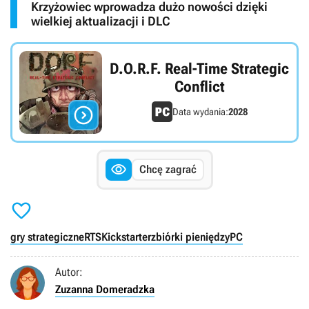
Krzyżowiec wprowadza dużo nowości dzięki
wielkiej aktualizacji i DLC
D.O.R.F. Real-Time Strategic
Conflict

Data wydania:
2028

Chcę zagrać

gry strategiczne
RTS
Kickstarter
zbiórki pieniędzy
PC
Autor:
Zuzanna Domeradzka