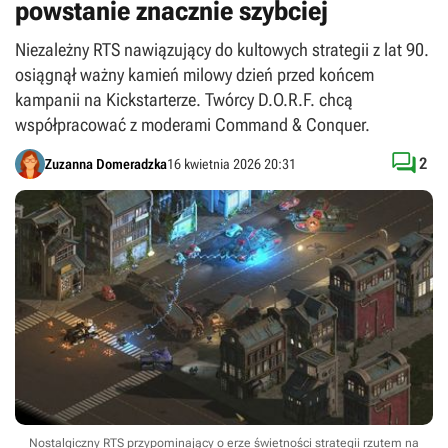
powstanie znacznie szybciej
Niezależny RTS nawiązujący do kultowych strategii z lat 90.
osiągnął ważny kamień milowy dzień przed końcem
kampanii na Kickstarterze. Twórcy D.O.R.F. chcą
współpracować z moderami Command & Conquer.

2
Zuzanna Domeradzka
16 kwietnia 2026 20:31
Nostalgiczny RTS przypominający o erze świetności strategii rzutem na