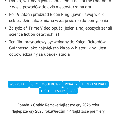
Diablo, w którym jesteś smokiem. The I of the Dragon to
z wielu powodów do dziś niepowtarzalna gra
Po 19 latach pradziad Elden Ring ujawnił swój wielki
sekret. Dziś taka zmiana wydaje się nie do pomyślenia
Za tydzień Prime Video opuści jeden z najlepszych seriali
science fiction ostatnich lat
Ten film przygodowy był wpisany do Księgi Rekordów
Guinnessa jako największa klapa w historii kina. Jest
odpowiedzialny za upadek studia
WSZYSTKIE
GRY
COOLDOWN
PORADY
FILMY I SERIALE
TECH
TEMATY
RSS
Poradnik Gothic Remake
Najlepsze gry 2026 roku
Najlepsze gry 2025 roku
Wiedźmin 4
Najbliższe premiery