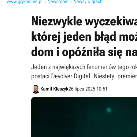
www.gry-online.pl
Newsroom
Newsy o grach


Niezwykle wyczekiwa
której jeden błąd mo
dom i opóźniła się na
Jeden z największych fenomenów tego rok
postaci Devolver Digital. Niestety, premi
Kamil Kleszyk
26 lipca 2025 10:51