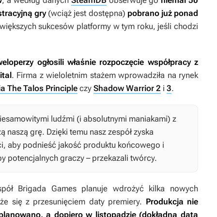
w
, a według danych
SteamDB
obserwuje go
niemal 50
tracyjną gry
(wciąż jest dostępna)
pobrano już ponad
ajwiększych sukcesów platformy w tym roku, jeśli chodzi
eloperzy ogłosili właśnie rozpoczęcie współpracy z
tal
. Firma z wieloletnim stażem wprowadziła na rynek
ia The Talos Principle
czy
Shadow Warrior 2
i
3
.
esamowitymi ludźmi (i absolutnymi maniakami) z
zą naszą grę. Dzięki temu nasz zespół zyska
i, aby podnieść jakość produktu końcowego i
by potencjalnych graczy – przekazali twórcy.
spół Brigada Games planuje wdrożyć kilka nowych
że się z przesunięciem daty premiery.
Produkcja nie
 planowano, a dopiero w listopadzie (dokładna data