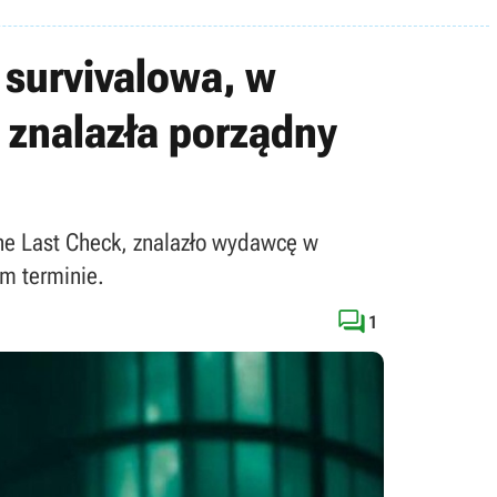
 survivalowa, w
 znalazła porządny
he Last Check, znalazło wydawcę w
ym terminie.

1