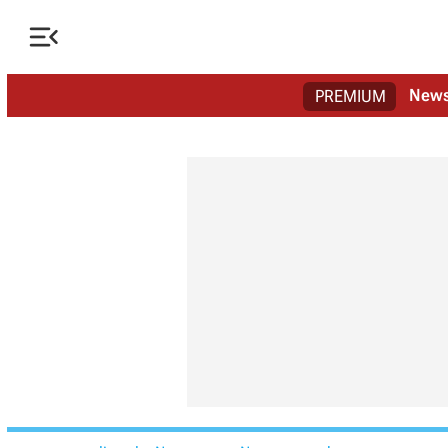

New
PREMIUM