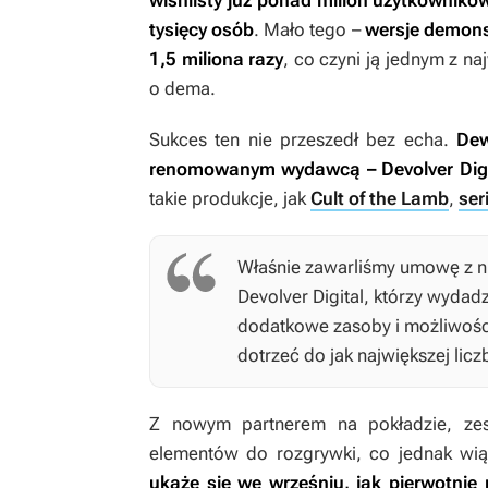
wishlisty już ponad milion użytkownikó
tysięcy osób
. Mało tego –
wersje demons
1,5 miliona razy
, co czyni ją jednym z n
o dema.
Sukces ten nie przeszedł bez echa.
Dew
renomowanym wydawcą – Devolver Digi
takie produkcje, jak
Cult of the Lamb
,
ser
Właśnie zawarliśmy umowę z ni
Devolver Digital, którzy wydad
dodatkowe zasoby i możliwośc
dotrzeć do jak największej licz
Z nowym partnerem na pokładzie, ze
elementów do rozgrywki, co jednak wią
ukaże się we wrześniu, jak pierwotnie