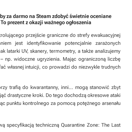
i, by za darmo na Steam zdobyć świetnie oceniane
To prezent z okazji ważnego ogłoszenia
trolującego przejście graniczne do strefy ewakuacyjnej
iem jest identyfikowanie potencjalnie zarażonych
jak latarki UV, skanery, termometry, a także analizujemy
 – np. widoczne ugryzienia. Mając ograniczoną liczbę
ć własnej intuicji, co prowadzi do niezwykle trudnych
rzy trafią do kwarantanny, inni... mogą stanowić zbyt
djąć drastyczne kroki. Do tego dochodzą okresowe ataki
niąc punktu kontrolnego za pomocą potężnego arsenału
wą specyfikacją techniczną
Quarantine Zone: The Last