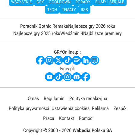
WSZYSTKIE
GRY
COOLDOWN
PORADY
FILMY I SERIALE
TECH
TEMATY
RSS
Poradnik Gothic Remake
Najlepsze gry 2026 roku
Najlepsze gry 2025 roku
Wiedźmin 4
Najbliższe premiery
GRYOnline.pl:
tvgry.pl:
O nas
Regulamin
Polityka redakcyjna
Polityka prywatności
Ustawienia cookies
Reklama
Zespół
Praca
Kontakt
Pomoc
Copyright © 2000 -
2026
Webedia Polska SA