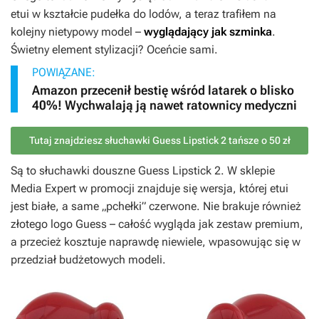
etui w kształcie pudełka do lodów, a teraz trafiłem na
kolejny nietypowy model –
wyglądający jak szminka
.
Świetny element stylizacji? Oceńcie sami.
POWIĄZANE:
Amazon przecenił bestię wśród latarek o blisko
40%! Wychwalają ją nawet ratownicy medyczni
Tutaj znajdziesz słuchawki Guess Lipstick 2 tańsze o 50 zł
Są to słuchawki douszne Guess Lipstick 2. W sklepie
Media Expert w promocji znajduje się wersja, której etui
jest białe, a same „pchełki” czerwone. Nie brakuje również
złotego logo Guess – całość wygląda jak zestaw premium,
a przecież kosztuje naprawdę niewiele, wpasowując się w
przedział budżetowych modeli.