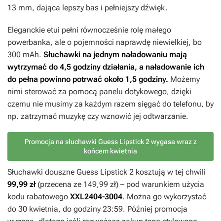
13 mm, dająca lepszy bas i pełniejszy dźwięk.
Eleganckie etui pełni równocześnie rolę małego
powerbanka, ale o pojemności naprawdę niewielkiej, bo
300 mAh.
Słuchawki na jednym naładowaniu mają
wytrzymać do 4,5 godziny działania, a naładowanie ich
do pełna powinno potrwać około 1,5 godziny.
Możemy
nimi sterować za pomocą panelu dotykowego, dzięki
czemu nie musimy za każdym razem sięgać do telefonu, by
np. zatrzymać muzykę czy wznowić jej odtwarzanie.
Promocja na słuchawki Guess Lipstick 2 wygasa wraz z
końcem kwietnia
Słuchawki douszne Guess Lipstick 2 kosztują w tej chwili
99,99 zł
(przecena ze 149,99 zł) – pod warunkiem użycia
kodu rabatowego
XXL2404-3004
. Można go wykorzystać
do 30 kwietnia, do godziny 23:59. Później promocja