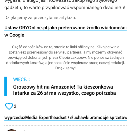
wygasa, dlatego jeśli rozważasz zakup tego stylowego
gadżetu, to warto przypilnować wspomnianego deadline’u!
Dziękujemy za przeczytanie artykułu.
Ustaw GRYOnline.pl jako preferowane źródło wiadomości
w Google
Część odnośników na tej stronie to linki afiliacyjne. Klikając w nie
zostaniesz przeniesiony do serwisu partnera, a my możemy otrzymać
prowizję od dokonanych przez Ciebie zakupów. Nie ponosisz żadnych
dodatkowych kosztów, a jednocześnie wspierasz pracę naszej redakcji.
Dziękujemy!
WIĘCEJ:
Groszowy hit na Amazonie! Ta kieszonkowa
latarka za 26 zł ma wszystko, czego potrzeba

2
wyprzedaż
Media Expert
headset / słuchawki
promocje sprzętowe