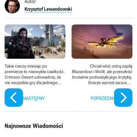
Autor:
Krzysztof Lewandowski
Takie rzeczy miesiąc po
Chciał wbić ostrą szpilę
premierze to niezwykła rzadkość.
Blizzardowi i WoW, ale przeszłość
Crimson Desert udowadnia, że
brutalnie podważyła jego krytykę.
nie wszystkie gry dla jednego
Gracze wprost zarzucają
gracza są skazane na ten sam los
hipokryzję byłemu prezesowi
„Zamieci”
NASTĘPNY
POPRZEDNI
Najnowsze Wiadomości