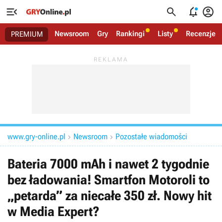




Newsroom
Gry
Rankingi
Listy
Recenzje
PREMIUM
www.gry-online.pl
Newsroom
Pozostałe wiadomości


Bateria 7000 mAh i nawet 2 tygodnie
bez ładowania! Smartfon Motoroli to
„petarda” za niecałe 350 zł. Nowy hit
w Media Expert?