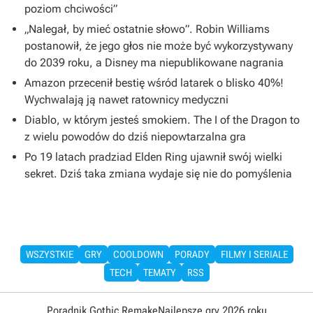
poziom chciwości”
„Nalegał, by mieć ostatnie słowo”. Robin Williams
postanowił, że jego głos nie może być wykorzystywany
do 2039 roku, a Disney ma niepublikowane nagrania
Amazon przecenił bestię wśród latarek o blisko 40%!
Wychwalają ją nawet ratownicy medyczni
Diablo, w którym jesteś smokiem. The I of the Dragon to
z wielu powodów do dziś niepowtarzalna gra
Po 19 latach pradziad Elden Ring ujawnił swój wielki
sekret. Dziś taka zmiana wydaje się nie do pomyślenia
WSZYSTKIE
GRY
COOLDOWN
PORADY
FILMY I SERIALE
TECH
TEMATY
RSS
Poradnik Gothic Remake
Najlepsze gry 2026 roku