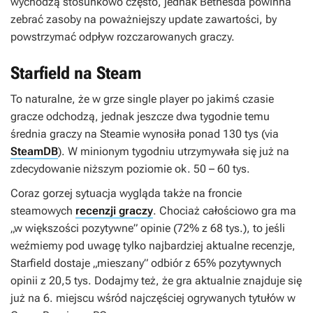
wychodzą stosunkowo często, jednak Bethesda powinna
zebrać zasoby na poważniejszy update zawartości, by
powstrzymać odpływ rozczarowanych graczy.
Starfield na Steam
To naturalne, że w grze single player po jakimś czasie
gracze odchodzą, jednak jeszcze dwa tygodnie temu
średnia graczy na Steamie wynosiła ponad 130 tys (via
SteamDB
). W minionym tygodniu utrzymywała się już na
zdecydowanie niższym poziomie ok. 50 – 60 tys.
Coraz gorzej sytuacja wygląda także na froncie
steamowych
recenzji graczy
. Chociaż całościowo gra ma
„w większości pozytywne” opinie (72% z 68 tys.), to jeśli
weźmiemy pod uwagę tylko najbardziej aktualne recenzje,
Starfield
dostaje „mieszany” odbiór z 65% pozytywnych
opinii z 20,5 tys. Dodajmy też, że gra aktualnie znajduje się
już na 6. miejscu wśród najczęściej ogrywanych tytułów w