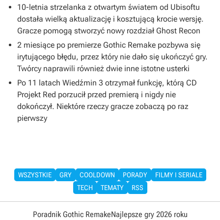
10-letnia strzelanka z otwartym światem od Ubisoftu
dostała wielką aktualizację i kosztującą krocie wersję.
Gracze pomogą stworzyć nowy rozdział Ghost Recon
2 miesiące po premierze Gothic Remake pozbywa się
irytującego błędu, przez który nie dało się ukończyć gry.
Twórcy naprawili również dwie inne istotne usterki
Po 11 latach Wiedźmin 3 otrzymał funkcję, którą CD
Projekt Red porzucił przed premierą i nigdy nie
dokończył. Niektóre rzeczy gracze zobaczą po raz
pierwszy
WSZYSTKIE
GRY
COOLDOWN
PORADY
FILMY I SERIALE
TECH
TEMATY
RSS
Poradnik Gothic Remake
Najlepsze gry 2026 roku