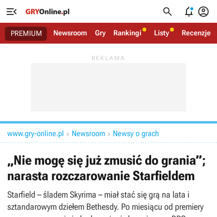




Newsroom
Gry
Rankingi
Listy
Recenzje
PREMIUM
www.gry-online.pl
Newsroom
Newsy o grach


„Nie mogę się już zmusić do grania”;
narasta rozczarowanie Starfieldem
Starfield – śladem Skyrima – miał stać się grą na lata i
sztandarowym dziełem Bethesdy. Po miesiącu od premiery