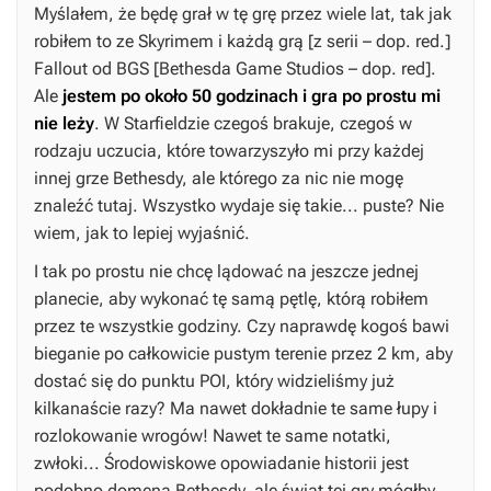
Myślałem, że będę grał w tę grę przez wiele lat, tak jak
robiłem to ze
Skyrimem
i każdą grą [z serii – dop. red.]
Fallout
od BGS [Bethesda Game Studios – dop. red].
Ale
jestem po około 50 godzinach i gra po prostu mi
nie leży
. W
Starfieldzie
czegoś brakuje, czegoś w
rodzaju uczucia, które towarzyszyło mi przy każdej
innej grze Bethesdy, ale którego za nic nie mogę
znaleźć tutaj. Wszystko wydaje się takie... puste? Nie
wiem, jak to lepiej wyjaśnić.
I tak po prostu nie chcę lądować na jeszcze jednej
planecie, aby wykonać tę samą pętlę, którą robiłem
przez te wszystkie godziny. Czy naprawdę kogoś bawi
bieganie po całkowicie pustym terenie przez 2 km, aby
dostać się do punktu POI, który widzieliśmy już
kilkanaście razy? Ma nawet dokładnie te same łupy i
rozlokowanie wrogów! Nawet te same notatki,
zwłoki... Środowiskowe opowiadanie historii jest
podobno domeną Bethesdy, ale świat tej gry mógłby