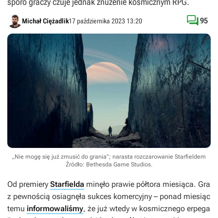
sporo graczy czuje jednak znużenie kosmicznym RPG.

95
Michał Ciężadlik
17 października 2023 13:20
„Nie mogę się już zmusić do grania”; narasta rozczarowanie Starfieldem
Źródło: Bethesda Game Studios
.
Od premiery
Starfielda
minęło prawie półtora miesiąca. Gra
z pewnością osiagnęła sukces komercyjny – ponad miesiąc
temu
informowaliśmy
, że już wtedy w kosmicznego erpega