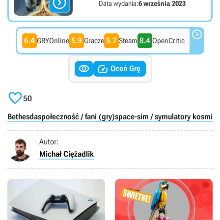

Data wydania:
6 września 2023

6.4
5.9
5.7
8.4
GRYOnline
Gracze
Steam
OpenCritic


Oceń Grę

50
Bethesda
społeczność / fani (gry)
space-sim / symulatory kosmic
Autor:
Michał Ciężadlik