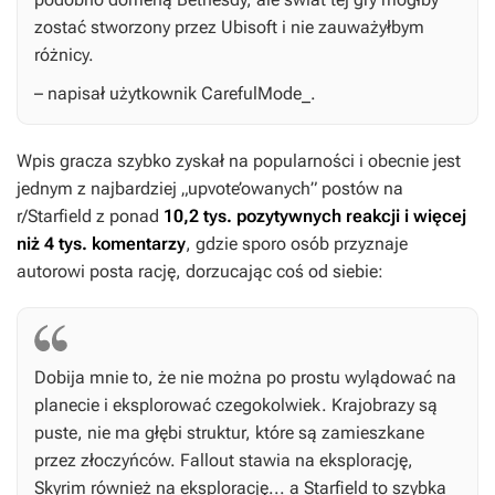
zostać stworzony przez Ubisoft i nie zauważyłbym
różnicy.
– napisał użytkownik CarefulMode_.
Wpis gracza szybko zyskał na popularności i obecnie jest
jednym z najbardziej „upvote’owanych” postów na
r/Starfield z ponad
10,2 tys. pozytywnych reakcji i więcej
niż 4 tys. komentarzy
, gdzie sporo osób przyznaje
autorowi posta rację, dorzucając coś od siebie:
Dobija mnie to, że nie można po prostu wylądować na
planecie i eksplorować czegokolwiek. Krajobrazy są
puste, nie ma głębi struktur, które są zamieszkane
przez złoczyńców.
Fallout
stawia na eksplorację,
Skyrim
również na eksplorację... a
Starfield
to szybka