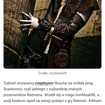
Źródło: IronMask90
Tydzień otwieramy
cosplayem
Stracha na wróble (ang.
Scarecrow), czyli jednego z najbardziej znanych
przeciwników Batmana. Wcielił się w niego IronMask90, a
swój kostium oparł na wersji postaci z gry
Batman: Arkham