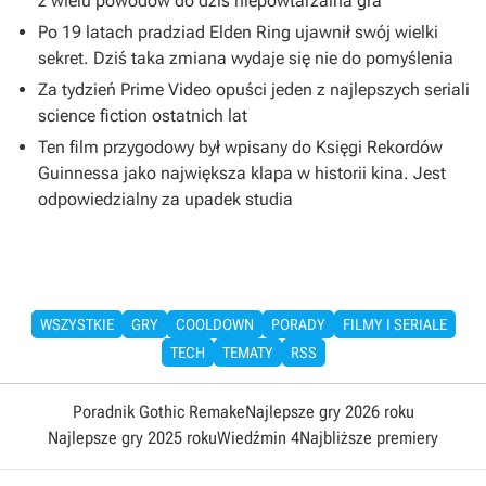
z wielu powodów do dziś niepowtarzalna gra
Po 19 latach pradziad Elden Ring ujawnił swój wielki
sekret. Dziś taka zmiana wydaje się nie do pomyślenia
Za tydzień Prime Video opuści jeden z najlepszych seriali
science fiction ostatnich lat
Ten film przygodowy był wpisany do Księgi Rekordów
Guinnessa jako największa klapa w historii kina. Jest
odpowiedzialny za upadek studia
WSZYSTKIE
GRY
COOLDOWN
PORADY
FILMY I SERIALE
TECH
TEMATY
RSS
Poradnik Gothic Remake
Najlepsze gry 2026 roku
Najlepsze gry 2025 roku
Wiedźmin 4
Najbliższe premiery