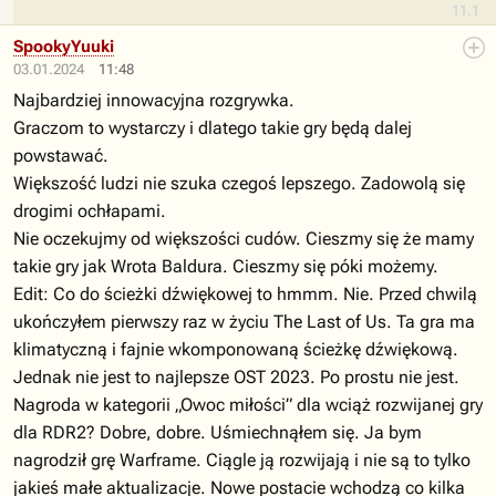
11.1
SpookyYuuki
03.01.2024
11:48
Najbardziej innowacyjna rozgrywka.
Graczom to wystarczy i dlatego takie gry będą dalej
powstawać.
Większość ludzi nie szuka czegoś lepszego. Zadowolą się
drogimi ochłapami.
Nie oczekujmy od większości cudów. Cieszmy się że mamy
takie gry jak Wrota Baldura. Cieszmy się póki możemy.
Edit: Co do ścieżki dźwiękowej to hmmm. Nie. Przed chwilą
ukończyłem pierwszy raz w życiu The Last of Us. Ta gra ma
klimatyczną i fajnie wkomponowaną ścieżkę dźwiękową.
Jednak nie jest to najlepsze OST 2023. Po prostu nie jest.
Nagroda w kategorii „Owoc miłości” dla wciąż rozwijanej gry
dla RDR2? Dobre, dobre. Uśmiechnąłem się. Ja bym
nagrodził grę Warframe. Ciągle ją rozwijają i nie są to tylko
jakieś małe aktualizacje. Nowe postacie wchodzą co kilka