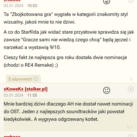
😜
03.01.2024
10:53
Ta "Zbojkotowana gra" wygrała w kategorii znakomity styl
wizualny, jakoś mnie to nie dziwi.
A co do Starfilda jak widać stare przysłowie sprawdza się jak
zawsze "Gracze sami nie wiedzą czego chcą" będą jęczeć i
narzekać a wystawią 9/10.
Cieszy fakt że najlepsza gra roku dostała dwie nominacje
(chodzi o RE4 Remake) ;)
2
odpowiedzi
5
😐
xKoweKx [stalker.pl]
03.01.2024
11:05
Mnie bardziej dziwi dlaczego AH nie dostał nawet nominacji
do OST. Jeden z najlepszych soundtracków jaki powstał
kiedykolwiek. A wygrywa odgrzewany kotlet.
5.1