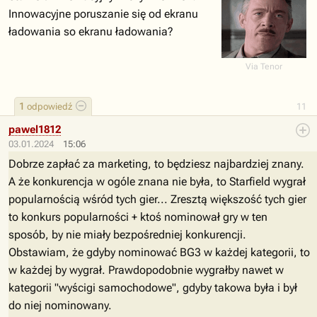
Innowacyjne poruszanie się od ekranu
ładowania so ekranu ładowania?
Via Tenor
1
odpowiedź
11
pawel1812
03.01.2024
15:06
Dobrze zapłać za marketing, to będziesz najbardziej znany.
A że konkurencja w ogóle znana nie była, to Starfield wygrał
popularnością wśród tych gier... Zresztą większość tych gier
to konkurs popularności + ktoś nominował gry w ten
sposób, by nie miały bezpośredniej konkurencji.
Obstawiam, że gdyby nominować BG3 w każdej kategorii, to
w każdej by wygrał. Prawdopodobnie wygrałby nawet w
kategorii "wyścigi samochodowe", gdyby takowa była i był
do niej nominowany.