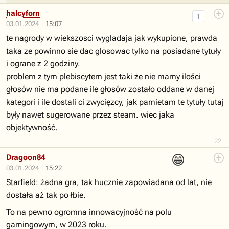
halcyforn
1
03.01.2024
15:07
te nagrody w wiekszosci wygladaja jak wykupione, prawda
taka ze powinno sie dac glosowac tylko na posiadane tytuły
i ograne z 2 godziny.
problem z tym plebiscytem jest taki że nie mamy ilości
głosów nie ma podane ile głosów zostało oddane w danej
kategori i ile dostali ci zwycięzcy, jak pamietam te tytuły tutaj
były nawet sugerowane przez steam. wiec jaka
objektywność.
22
😁
Dragoon84
03.01.2024
15:22
Starfield: żadna gra, tak hucznie zapowiadana od lat, nie
dostała aż tak po łbie.
To na pewno ogromna innowacyjność na polu
gamingowym, w 2023 roku.