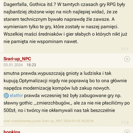
Dagerrfalla, Gothica itd.? W tamtych czasach gry RPG były
najbardziej złożone więc na nich najlepiej widać, że ze
stanem technicznym bywało naprawdę źle zawsze. A
wymieniam tylko te gry, które zostały w naszej pamięci.
Wszelkiej maści średniaków i gier słabych o których nikt już
nie pamięta nie wspominam nawet.
17.1
Srari-up_NPC
03.01.2024
18:23
smutna prawda.wypuszczają gnioty a ludziska i tak
kupują.Optymalizacji nigdy nie poprawią bo to ona głównie
napędza modernizację kompów lub zakup nowych.
elathir
prawda wczesniej też były zabugowane gry np.
sławny gothic ,,zmierzchbugów,, ale za nie nie płacilićmy po
500zł, no i twórcy nie okłamywali nas tak beszczelnie
post wyedytowany przez Srari-up_NPC 2024-01-03 18:28:54
17.2
hopkins