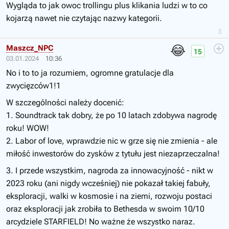
Wygląda to jak owoc trollingu plus klikania ludzi w to co
kojarzą nawet nie czytając nazwy kategorii.
3
😂
Maszcz_NPC
15
03.01.2024
10:36
No i to to ja rozumiem, ogromne gratulacje dla
zwycięzców1!1
W szczególności należy docenić:
1. Soundtrack tak dobry, że po 10 latach zdobywa nagrodę
roku! WOW!
2. Labor of love, wprawdzie nic w grze się nie zmienia - ale
miłość inwestorów do zysków z tytułu jest niezaprzeczalna!
3. I przede wszystkim, nagroda za innowacyjność - nikt w
2023 roku (ani nigdy wcześniej) nie pokazał takiej fabuły,
eksploracji, walki w kosmosie i na ziemi, rozwoju postaci
oraz eksploracji jak zrobiła to Bethesda w swoim 10/10
arcydziele STARFIELD! No ważne że wszystko naraz.