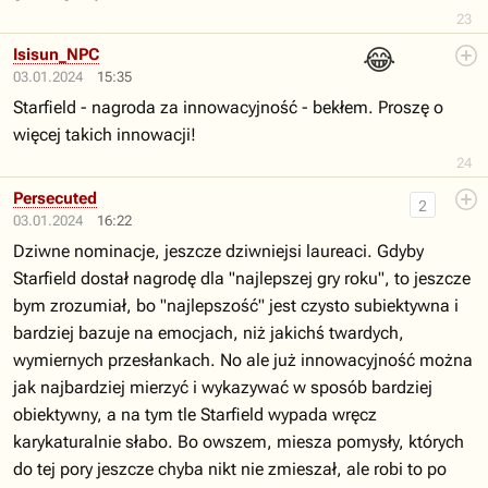
23
😂
Isisun_NPC
03.01.2024
15:35
Starfield - nagroda za innowacyjność - bekłem. Proszę o
więcej takich innowacji!
24
Persecuted
2
03.01.2024
16:22
Dziwne nominacje, jeszcze dziwniejsi laureaci. Gdyby
Starfield dostał nagrodę dla "najlepszej gry roku", to jeszcze
bym zrozumiał, bo "najlepszość" jest czysto subiektywna i
bardziej bazuje na emocjach, niż jakichś twardych,
wymiernych przesłankach. No ale już innowacyjność można
jak najbardziej mierzyć i wykazywać w sposób bardziej
obiektywny, a na tym tle Starfield wypada wręcz
karykaturalnie słabo. Bo owszem, miesza pomysły, których
do tej pory jeszcze chyba nikt nie zmieszał, ale robi to po