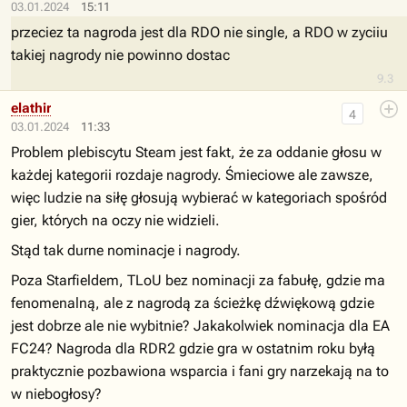
03.01.2024
15:11
przeciez ta nagroda jest dla RDO nie single, a RDO w zyciiu
takiej nagrody nie powinno dostac
9.3
elathir
4
03.01.2024
11:33
Problem plebiscytu Steam jest fakt, że za oddanie głosu w
każdej kategorii rozdaje nagrody. Śmieciowe ale zawsze,
więc ludzie na siłę głosują wybierać w kategoriach spośród
gier, których na oczy nie widzieli.
Stąd tak durne nominacje i nagrody.
Poza Starfieldem, TLoU bez nominacji za fabułę, gdzie ma
fenomenalną, ale z nagrodą za ścieżkę dźwiękową gdzie
jest dobrze ale nie wybitnie? Jakakolwiek nominacja dla EA
FC24? Nagroda dla RDR2 gdzie gra w ostatnim roku byłą
praktycznie pozbawiona wsparcia i fani gry narzekają na to
w niebogłosy?