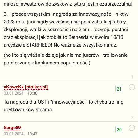
miłość inwestorów do zysków z tytułu jest niezaprzeczalna!
3. I przede wszystkim, nagroda za innowacyjność - nikt w
2023 roku (ani nigdy wcześniej) nie pokazał takiej fabuły,
eksploracji, walki w kosmosie i na ziemi, rozwoju postaci
oraz eksploracji jak zrobiła to Bethesda w swoim 10/10
arcydziele STARFIELD! No ważne że wszystko naraz.
(no i to się właśnie dzieje jak nie ma jurorów - trollowanie
pomieszane z konkursem popularności)
1
xKoweKx [stalker.pl]
21
03.01.2024
10:38
Ta nagroda dla OST i "innowacyjności" to chyba trolling
użytkowników steama.
2
Serge89
20
03.01.2024
10:47