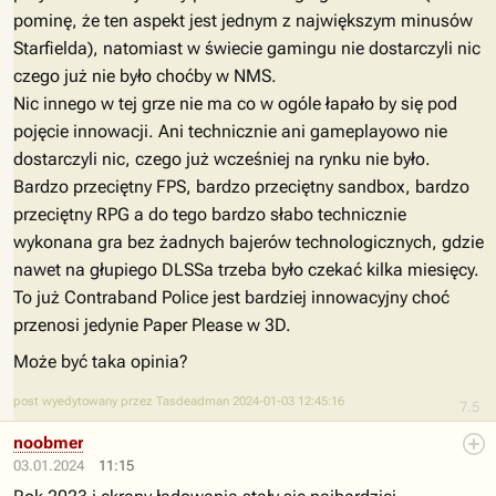
pominę, że ten aspekt jest jednym z największym minusów
Starfielda), natomiast w świecie gamingu nie dostarczyli nic
czego już nie było choćby w NMS.
Nic innego w tej grze nie ma co w ogóle łapało by się pod
pojęcie innowacji. Ani technicznie ani gameplayowo nie
dostarczyli nic, czego już wcześniej na rynku nie było.
Bardzo przeciętny FPS, bardzo przeciętny sandbox, bardzo
przeciętny RPG a do tego bardzo słabo technicznie
wykonana gra bez żadnych bajerów technologicznych, gdzie
nawet na głupiego DLSSa trzeba było czekać kilka miesięcy.
To już Contraband Police jest bardziej innowacyjny choć
przenosi jedynie Paper Please w 3D.
Może być taka opinia?
post wyedytowany przez Tasdeadman 2024-01-03 12:45:16
7.5
noobmer
03.01.2024
11:15