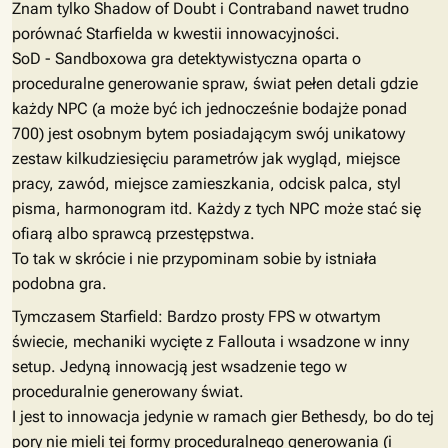
Znam tylko Shadow of Doubt i Contraband nawet trudno
porównać Starfielda w kwestii innowacyjności.
SoD - Sandboxowa gra detektywistyczna oparta o
proceduralne generowanie spraw, świat pełen detali gdzie
każdy NPC (a może być ich jednocześnie bodajże ponad
700) jest osobnym bytem posiadającym swój unikatowy
zestaw kilkudziesięciu parametrów jak wygląd, miejsce
pracy, zawód, miejsce zamieszkania, odcisk palca, styl
pisma, harmonogram itd. Każdy z tych NPC może stać się
ofiarą albo sprawcą przestępstwa.
To tak w skrócie i nie przypominam sobie by istniała
podobna gra.
Tymczasem Starfield: Bardzo prosty FPS w otwartym
świecie, mechaniki wycięte z Fallouta i wsadzone w inny
setup. Jedyną innowacją jest wsadzenie tego w
proceduralnie generowany świat.
I jest to innowacja jedynie w ramach gier Bethesdy, bo do tej
pory nie mieli tej formy proceduralnego generowania (i