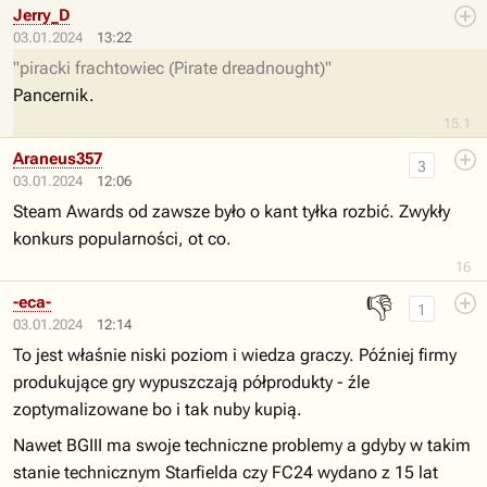
Jerry_D
03.01.2024
13:22
"piracki frachtowiec (Pirate dreadnought)"
Pancernik.
15.1
Araneus357
3
03.01.2024
12:06
Steam Awards od zawsze było o kant tyłka rozbić. Zwykły
konkurs popularności, ot co.
16
👎
-eca-
1
03.01.2024
12:14
To jest właśnie niski poziom i wiedza graczy. Później firmy
produkujące gry wypuszczają półprodukty - źle
zoptymalizowane bo i tak nuby kupią.
Nawet BGIII ma swoje techniczne problemy a gdyby w takim
stanie technicznym Starfielda czy FC24 wydano z 15 lat