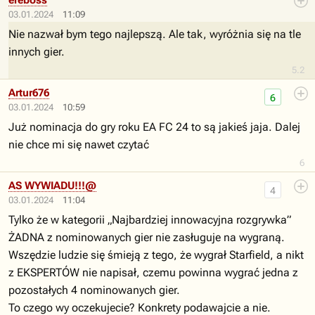
ereboss
03.01.2024
11:09
Nie nazwał bym tego najlepszą. Ale tak, wyróżnia się na tle
innych gier.
5.2
Artur676
6
03.01.2024
10:59
Już nominacja do gry roku EA FC 24 to są jakieś jaja. Dalej
nie chce mi się nawet czytać
6
AS WYWIADU!!!@
4
03.01.2024
11:04
Tylko że w kategorii „Najbardziej innowacyjna rozgrywka”
ŻADNA z nominowanych gier nie zasługuje na wygraną.
Wszędzie ludzie się śmieją z tego, że wygrał Starfield, a nikt
z EKSPERTÓW nie napisał, czemu powinna wygrać jedna z
pozostałych 4 nominowanych gier.
To czego wy oczekujecie? Konkrety podawajcie a nie.