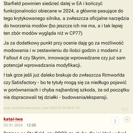
Starfield powinien siedzieć dalej w EA i kończyć
funkcjonalności obiecane w 2024, a głównie pasujące do
tego krytykowanego silnika, a zwłaszcza oficjalne narzędzia
do tworzenia modów (bo jeszcze ich nie ma, a i tak lepiej
ten zbór modów wygląda niż w CP77)
Ja za dodatkowy punkt przy ocenie daję go za możliwość
modowania i w zestawieniu do ilości godzin z modami z
Fallout 4 czy Skyrim, innowacje wprowadzane czy już sam
potencjał wprowadzania modyfikacji.
I tak grze jeśli już daleko brakuje do zwłaszcza Rimworlda
czy Satisfactory - bo te tytuły mogą się za niedługo pojawić
w porównaniach i chyba najbardziej szkoda, że od początku
nie dopracowali tej działki - budowania/ekspansji.
post wyedytowany przez Jaya 2024-01-04 08:31:20
13.1
katai-iwa
2
03.01.2024
12:00