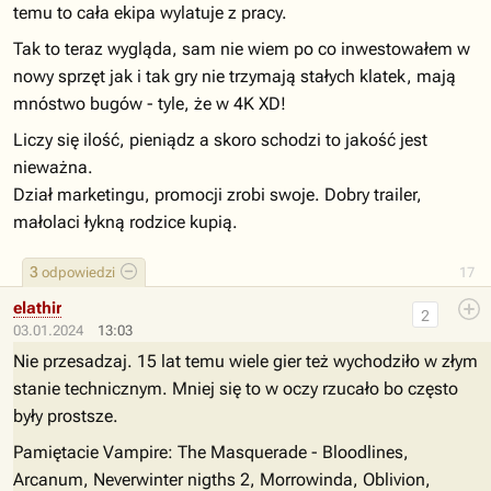
temu to cała ekipa wylatuje z pracy.
Tak to teraz wygląda, sam nie wiem po co inwestowałem w
nowy sprzęt jak i tak gry nie trzymają stałych klatek, mają
mnóstwo bugów - tyle, że w 4K XD!
Liczy się ilość, pieniądz a skoro schodzi to jakość jest
nieważna.
Dział marketingu, promocji zrobi swoje. Dobry trailer,
małolaci łykną rodzice kupią.
3
odpowiedzi
17
elathir
2
03.01.2024
13:03
Nie przesadzaj. 15 lat temu wiele gier też wychodziło w złym
stanie technicznym. Mniej się to w oczy rzucało bo często
były prostsze.
Pamiętacie Vampire: The Masquerade - Bloodlines,
Arcanum, Neverwinter nigths 2, Morrowinda, Oblivion,