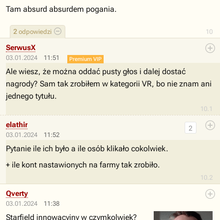
Tam absurd absurdem pogania.
2
odpowiedzi
10
SerwusX
03.01.2024
11:51
Premium VIP
Ale wiesz, że można oddać pusty głos i dalej dostać
nagrody? Sam tak zrobiłem w kategorii VR, bo nie znam ani
jednego tytułu.
10.1
elathir
2
03.01.2024
11:52
Pytanie ile ich było a ile osób klikało cokolwiek.
+ ile kont nastawionych na farmy tak zrobiło.
10.2
Qverty
03.01.2024
11:38
Starfield innowacyjny w czymkolwiek?