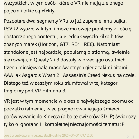
wszystkich, w tym osób, które o VR nie mają zielonego
pojęcia i takie są efekty.
Pozostałe dwa segmenty VRu to już zupełnie inna bajka.
PSVR2 wyszło w lutym i może ma swoje problemy z ilością
dostarczanego contentu, ale jednak wyszło kilka hitów
znanych marek (Horizon, GT7, RE4 i RE8). Natomiast
standalone jest najbardziej popularną platformą, świetnie
się rozwija, a Questy 2 i 3 dostały w przeciągu ostatnich
trzech miesięcy całą masę świetnych gier z takimi hitami
AAA jak Asgard's Wrath 2 i Assassin's Creed Nexus na czele.
Dlatego też w zeszłym roku triumfował w tej kategorii
tragiczny port VR Hitmana 3.
VR jest w tym momencie w okresie największego boomu od
początku istnienia, więc prognozowanie jego śmierci i
porównywanie do Kinecta (albo telewizorów 3D :P) świadczy
tylko o ignorancji i kompletnej nieznajomości tematu :P
post wyedytowany przez BadHostile 2024-01-04 09:12:05
21.1