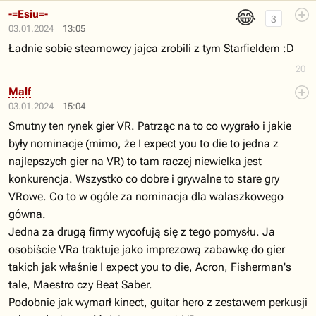
😂
-=Esiu=-
3
03.01.2024
13:05
Ładnie sobie steamowcy jajca zrobili z tym Starfieldem :D
20
Malf
03.01.2024
15:04
Smutny ten rynek gier VR. Patrząc na to co wygrało i jakie
były nominacje (mimo, że I expect you to die to jedna z
najlepszych gier na VR) to tam raczej niewielka jest
konkurencja. Wszystko co dobre i grywalne to stare gry
VRowe. Co to w ogóle za nominacja dla walaszkowego
gówna.
Jedna za drugą firmy wycofują się z tego pomysłu. Ja
osobiście VRa traktuje jako imprezową zabawkę do gier
takich jak właśnie I expect you to die, Acron, Fisherman's
tale, Maestro czy Beat Saber.
Podobnie jak wymarł kinect, guitar hero z zestawem perkusji