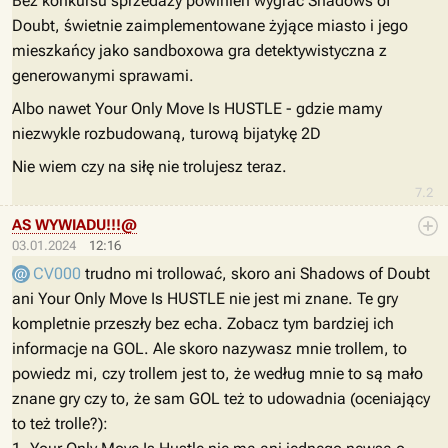
Bez konkursu sprzedaży powinien wygrać Shadows of
Doubt, świetnie zaimplementowane żyjące miasto i jego
mieszkańcy jako sandboxowa gra detektywistyczna z
generowanymi sprawami.
Albo nawet Your Only Move Is HUSTLE - gdzie mamy
niezwykle rozbudowaną, turową bijatykę 2D
Nie wiem czy na siłę nie trolujesz teraz.
7.2
AS WYWIADU!!!@
03.01.2024
12:16
CV000
trudno mi trollować, skoro ani Shadows of Doubt
ani Your Only Move Is HUSTLE nie jest mi znane. Te gry
kompletnie przeszły bez echa. Zobacz tym bardziej ich
informacje na GOL. Ale skoro nazywasz mnie trollem, to
powiedz mi, czy trollem jest to, że według mnie to są mało
znane gry czy to, że sam GOL też to udowadnia (oceniający
to też trolle?):