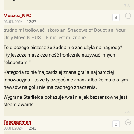
7.3
Maszcz_NPC
4
03.01.2024
12:27
trudno mi trollować, skoro ani Shadows of Doubt ani Your
Only Move Is HUSTLE nie jest mi znane.
To dlaczego piszesz że żadna nie zasłużyła na nagrodę?
I ty jeszcze masz czelność ironicznie nazywać innych
"ekspertami"
Kategoria to nie 'najbardziej znana gra' a najbardziej
innowacyjna - to że ty czegoś nie znasz albo że mało o tym
newsów na golu nie ma żadnego znaczenia.
Wygrana Starfielda pokazuje właśnie jak bezsensowne jest
steam awards.
7.4
Tasdeadman
2
03.01.2024
12:43