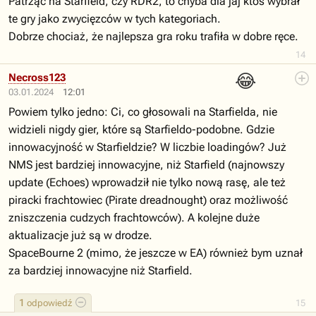
Patrząc na Starfield, czy RDR2, to chyba dla jaj ktoś wybrał
te gry jako zwycięzców w tych kategoriach.
Dobrze chociaż, że najlepsza gra roku trafiła w dobre ręce.
14
😂
Necross123
03.01.2024
12:01
Powiem tylko jedno: Ci, co głosowali na Starfielda, nie
widzieli nigdy gier, które są Starfieldo-podobne. Gdzie
innowacyjność w Starfieldzie? W liczbie loadingów? Już
NMS jest bardziej innowacyjne, niż Starfield (najnowszy
update (Echoes) wprowadził nie tylko nową rasę, ale też
piracki frachtowiec (Pirate dreadnought) oraz możliwość
zniszczenia cudzych frachtowców). A kolejne duże
aktualizacje już są w drodze.
SpaceBourne 2 (mimo, że jeszcze w EA) również bym uznał
za bardziej innowacyjne niż Starfield.
1
odpowiedź
15