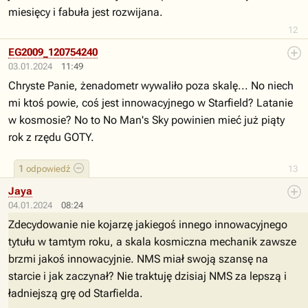
miesięcy i fabuła jest rozwijana.
12
EG2009_120754240
03.01.2024
11:49
Chryste Panie, żenadometr wywaliło poza skalę... No niech
mi ktoś powie, coś jest innowacyjnego w Starfield? Latanie
w kosmosie? No to No Man's Sky powinien mieć już piąty
rok z rzędu GOTY.
1
odpowiedź
13
Jaya
04.01.2024
08:24
Zdecydowanie nie kojarzę jakiegoś innego innowacyjnego
tytułu w tamtym roku, a skala kosmiczna mechanik zawsze
brzmi jakoś innowacyjnie. NMS miał swoją szansę na
starcie i jak zaczynał? Nie traktuję dzisiaj NMS za lepszą i
ładniejszą grę od Starfielda.