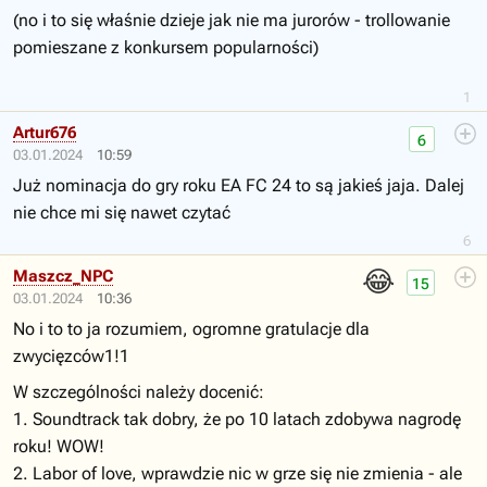
(no i to się właśnie dzieje jak nie ma jurorów - trollowanie
pomieszane z konkursem popularności)
1
Artur676
6
03.01.2024
10:59
Już nominacja do gry roku EA FC 24 to są jakieś jaja. Dalej
nie chce mi się nawet czytać
6
😂
Maszcz_NPC
15
03.01.2024
10:36
No i to to ja rozumiem, ogromne gratulacje dla
zwycięzców1!1
W szczególności należy docenić:
1. Soundtrack tak dobry, że po 10 latach zdobywa nagrodę
roku! WOW!
2. Labor of love, wprawdzie nic w grze się nie zmienia - ale