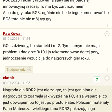
Rok 2023 i ekrany ładowania stały sie najbardziej
innowacyjną rzeczą. To ma być żart rozumiem
A co do gry roku BG3, ogólnie nie bede tego komentować bo
BG3 totalnie nie mój typ gry
8
PawKowal
03.01.2024
11:16
GOL zdziwony, bo starfield i rdr2. Tym samym nie maja
problemu dac grze 9/10 i ja rekomendowac do tej pory,
jednoczesnie wrzucic ja do najgorszych gier roku.
3
odpowiedzi
9
elathir
7
03.01.2024
11:35
Nagroda dla RDR2 jest nie za grę, ta jest genialna ale
nagrody za to zgarnęła jak wyszła na PC, a za wsparcie, co
jest dowcipem bo to jest po prostu słabe. Polecam materiały
Pana Mateusza, wielkiego fana RDR2 pokazującego