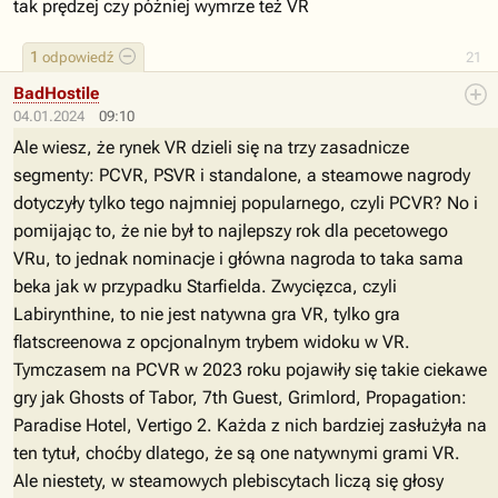
tak prędzej czy później wymrze też VR
1
odpowiedź
21
BadHostile
04.01.2024
09:10
Ale wiesz, że rynek VR dzieli się na trzy zasadnicze
segmenty: PCVR, PSVR i standalone, a steamowe nagrody
dotyczyły tylko tego najmniej popularnego, czyli PCVR? No i
pomijając to, że nie był to najlepszy rok dla pecetowego
VRu, to jednak nominacje i główna nagroda to taka sama
beka jak w przypadku Starfielda. Zwycięzca, czyli
Labirynthine, to nie jest natywna gra VR, tylko gra
flatscreenowa z opcjonalnym trybem widoku w VR.
Tymczasem na PCVR w 2023 roku pojawiły się takie ciekawe
gry jak Ghosts of Tabor, 7th Guest, Grimlord, Propagation:
Paradise Hotel, Vertigo 2. Każda z nich bardziej zasłużyła na
ten tytuł, choćby dlatego, że są one natywnymi grami VR.
Ale niestety, w steamowych plebiscytach liczą się głosy