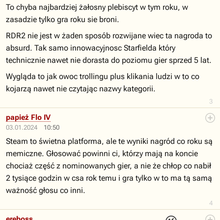
To chyba najbardziej żałosny plebiscyt w tym roku, w
zasadzie tylko gra roku sie broni.
RDR2 nie jest w żaden sposób rozwijane wiec ta nagroda to
absurd. Tak samo innowacyjnosc Starfielda który
technicznie nawet nie dorasta do poziomu gier sprzed 5 lat.
Wygląda to jak owoc trollingu plus klikania ludzi w to co
kojarzą nawet nie czytając nazwy kategorii.
3
papież Flo IV
03.01.2024
10:50
Steam to świetna platforma, ale te wyniki nagród co roku są
memiczne. Głosować powinni ci, którzy mają na koncie
chociaż część z nominowanych gier, a nie że chłop co nabił
2 tysiące godzin w csa rok temu i gra tylko w to ma tą samą
ważność głosu co inni.
4
ereboss