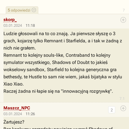
5
odpowiedzi
7
skorp_
03.01.2024
11:18
Ludzie głosowali na to co znają. Ja pierwsze słyszę o 3
grach, kojarzę tylko Remnant i Starfielda, a i tak w żadną z
nich nie grałem.
Remnant to kolejny souls-like, Contraband to kolejny
symulator wszystkiego, Shadows of Doubt to jakieś
wokselowy sandbox, Starfield to kolejna generyczna gra
bethesdy, te Hustle to sam nie wiem, jakaś bijatyka w stylu
Xiao Xiao.
Raczej żadna ni łapie się na "innowacyjną rozgrywkę".
7.1
Maszcz_NPC
2
03.01.2024
11:26
Żartujesz?