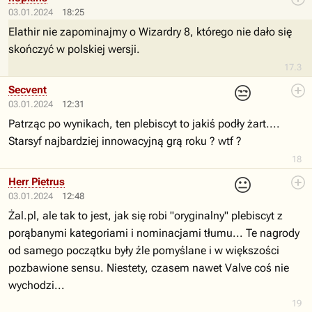
03.01.2024
18:25
Elathir nie zapominajmy o Wizardry 8, którego nie dało się
skończyć w polskiej wersji.
17.3
😒
Secvent
03.01.2024
12:31
Patrząc po wynikach, ten plebiscyt to jakiś podły żart....
Starsyf najbardziej innowacyjną grą roku ? wtf ?
18
😐
Herr Pietrus
03.01.2024
12:48
Żal.pl, ale tak to jest, jak się robi "oryginalny" plebiscyt z
porąbanymi kategoriami i nominacjami tłumu... Te nagrody
od samego początku były źle pomyślane i w większości
pozbawione sensu. Niestety, czasem nawet Valve coś nie
wychodzi...
19