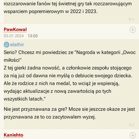
rozczarowanie fanów tej świetnej gry tak rozczarowującym
wsparciem popremierowym w 2022 i 2023.
9.1
PawKowal
03.01.2024
13:03
elathir
Serio? Chcesz mi powiedziec ze "Nagroda w kategorii „Owoc
miłości”
Z tej gierki żadna nowość, a członkowie zespołu stojącego
za nią już od dawna nie myślą o debiucie swojego dziecka.
Ale że rodzice z nich na medal, to wciąż je wspierają,
wydając aktualizacje z nową zawartością po tych
wszystkich latach."
Nie jest przyznawana za gre? Moze sie jeszcze okaze ze jest
przyznawana ze to co zacytowalem wyzej.
9.2
Kaniehto