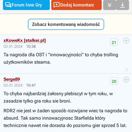




Forum Inne Gry
Dodaj komentarz
Zobacz komentowaną wiadomość
xKoweKx [stalker.pl]
21
03.01.2024
10:38
Ta nagroda dla OST i "innowacyjności" to chyba trolling
użytkowników steama.
2
Serge89
20
03.01.2024
10:47
To chyba najbardziej żałosny plebiscyt w tym roku, w
zasadzie tylko gra roku sie broni.
RDR2 nie jest w żaden sposób rozwijane wiec ta nagroda to
absurd. Tak samo innowacyjnosc Starfielda który
technicznie nawet nie dorasta do poziomu gier sprzed 5 lat.