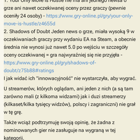
1. Your Only Move Is Hustle nie ma ani jednego newsa o
grze ani nawet oczekiwanej oceny przez graczy (pewnie
oceniły 24 osoby) -
https://www.gry-online.pl/gry/your-only-
move-is-hustle/z4655d
2. Shadows of Doubt Jeden news o grze, miała wysoką 9 w
oczekiwaniach graczy przy wydaniu EA na Steam, a obecnie
średnia nie wynosi już nawet 5.0 po wejściu w szczegóły
oceny oczekiwanej = gra najwyraźniej się nie przyjęła -
https://www.gry-online.pl/gry/shadows-of-
doubt/z75b88#ratings
I jak widać ich "innowacyjność" nie wystarczyła, aby wygrać.
U streamerów, których oglądam, ani jeden z nich (a są tam
zarówno mali (z kilkoma widzami) jak i duzi streamerzy
(kilkaset/kilka tysięcy widzów), polscy i zagraniczni) nie grał
w tę grę.
Także wciąż podtrzymuję swoją opinię, że żadna z
nominowanych gier nie zasługuje na wygraną w tej
kategorii.