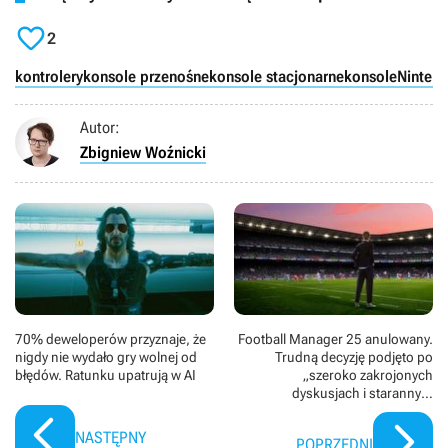

2
kontrolery
konsole przenośne
konsole stacjonarne
konsole
Nintend
Autor:
Zbigniew Woźnicki
70% deweloperów przyznaje, że
Football Manager 25 anulowany.
nigdy nie wydało gry wolnej od
Trudną decyzję podjęto po
błędów. Ratunku upatrują w AI
„szeroko zakrojonych
dyskusjach i starannym
rozpatrzeniu sprawy z firmą
SEGA"
NASTĘPNY
POPRZEDNI