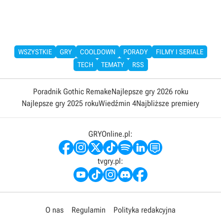
WSZYSTKIE
GRY
COOLDOWN
PORADY
FILMY I SERIALE
TECH
TEMATY
RSS
Poradnik Gothic Remake
Najlepsze gry 2026 roku
Najlepsze gry 2025 roku
Wiedźmin 4
Najbliższe premiery
GRYOnline.pl:
tvgry.pl:
O nas
Regulamin
Polityka redakcyjna