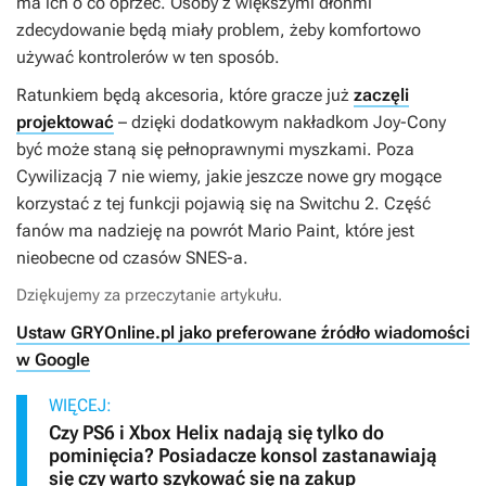
ma ich o co oprzeć. Osoby z większymi dłońmi
zdecydowanie będą miały problem, żeby komfortowo
używać kontrolerów w ten sposób.
Ratunkiem będą akcesoria, które gracze już
zaczęli
projektować
– dzięki dodatkowym nakładkom Joy-Cony
być może staną się pełnoprawnymi myszkami. Poza
Cywilizacją 7
nie wiemy, jakie jeszcze nowe gry mogące
korzystać z tej funkcji pojawią się na Switchu 2. Część
fanów ma nadzieję na powrót
Mario Paint
, które jest
nieobecne od czasów SNES-a.
Dziękujemy za przeczytanie artykułu.
Ustaw GRYOnline.pl jako preferowane źródło wiadomości
w Google
WIĘCEJ:
Czy PS6 i Xbox Helix nadają się tylko do
pominięcia? Posiadacze konsol zastanawiają
się czy warto szykować się na zakup