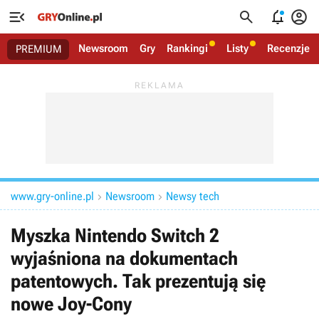




Newsroom
Gry
Rankingi
Listy
Recenzje
PREMIUM
www.gry-online.pl
Newsroom
Newsy tech


Myszka Nintendo Switch 2
wyjaśniona na dokumentach
patentowych. Tak prezentują się
nowe Joy-Cony