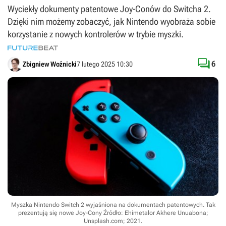
Wyciekły dokumenty patentowe Joy-Conów do Switcha 2.
Dzięki nim możemy zobaczyć, jak Nintendo wyobraża sobie
korzystanie z nowych kontrolerów w trybie myszki.

6
Zbigniew Woźnicki
7 lutego 2025 10:30
Myszka Nintendo Switch 2 wyjaśniona na dokumentach patentowych. Tak
prezentują się nowe Joy-Cony
Źródło: Ehimetalor Akhere Unuabona;
Unsplash.com; 2021
.