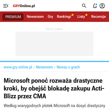




Newsroom
Gry
Rankingi
Listy
Recenzje
PREMIUM
www.gry-online.pl
Newsroom
Newsy o grach


Microsoft ponoć rozważa drastyczne
kroki, by obejść blokadę zakupu Acti-
Blizz przez CMA
Według wiarygodnych plotek Microsoft na dosyć drastyczny