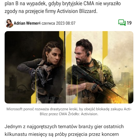
plan B na wypadek, gdyby brytyjskie CMA nie wyraziło
zgody na przejęcie firmy Activision Blizzard.

19
Adrian Werner
4 czerwca 2023 08:07
Microsoft ponoć rozważa drastyczne kroki, by obejść blokadę zakupu Acti-
Blizz przez CMA
Źródło: Activision
.
Jednym z najgorętszych tematów branży gier ostatnich
kilkunastu miesięcy są próby przejęcia przez koncern