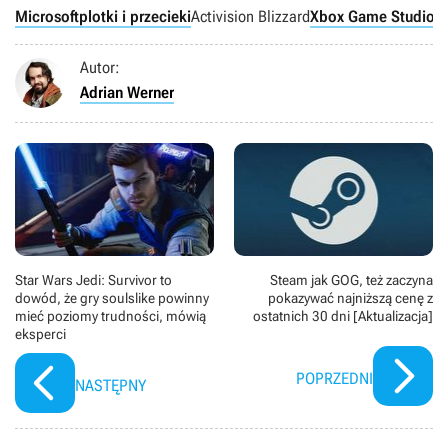
Microsoft
plotki i przecieki
Activision Blizzard
Xbox Game Studios 
Autor:
Adrian Werner
Star Wars Jedi: Survivor to
Steam jak GOG, też zaczyna
dowód, że gry soulslike powinny
pokazywać najniższą cenę z
mieć poziomy trudności, mówią
ostatnich 30 dni [Aktualizacja]
eksperci
POPRZEDNI
NASTĘPNY