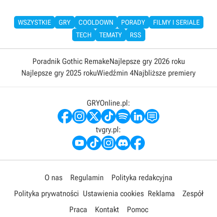
WSZYSTKIE
GRY
COOLDOWN
PORADY
FILMY I SERIALE
TECH
TEMATY
RSS
Poradnik Gothic Remake
Najlepsze gry 2026 roku
Najlepsze gry 2025 roku
Wiedźmin 4
Najbliższe premiery
GRYOnline.pl:
tvgry.pl:
O nas
Regulamin
Polityka redakcyjna
Polityka prywatności
Ustawienia cookies
Reklama
Zespół
Praca
Kontakt
Pomoc