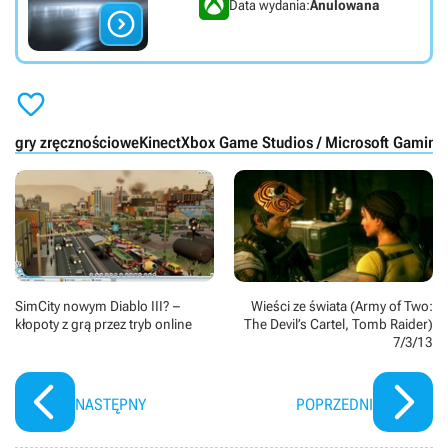
Data wydania:
Anulowana


gry zręcznościowe
Kinect
Xbox Game Studios / Microsoft Gaming
SimCity nowym Diablo III? –
Wieści ze świata (Army of Two:
kłopoty z grą przez tryb online
The Devil’s Cartel, Tomb Raider)
7/3/13
NASTĘPNY
POPRZEDNI