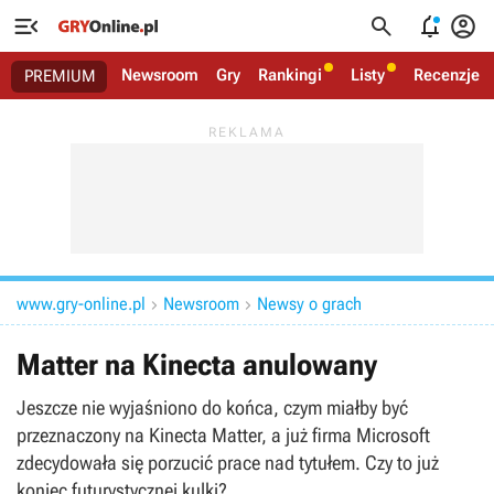




Newsroom
Gry
Rankingi
Listy
Recenzje
PREMIUM
www.gry-online.pl
Newsroom
Newsy o grach


Matter na Kinecta anulowany
Jeszcze nie wyjaśniono do końca, czym miałby być
przeznaczony na Kinecta Matter, a już firma Microsoft
zdecydowała się porzucić prace nad tytułem. Czy to już
koniec futurystycznej kulki?