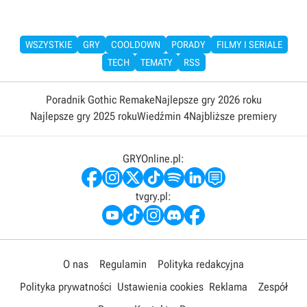
WSZYSTKIE
GRY
COOLDOWN
PORADY
FILMY I SERIALE
TECH
TEMATY
RSS
Poradnik Gothic Remake
Najlepsze gry 2026 roku
Najlepsze gry 2025 roku
Wiedźmin 4
Najbliższe premiery
GRYOnline.pl:
tvgry.pl:
O nas
Regulamin
Polityka redakcyjna
Polityka prywatności
Ustawienia cookies
Reklama
Zespół