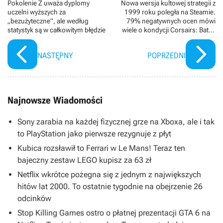
Pokolenie Z uważa dyplomy
Nowa wersja kultowej strategii z
uczelni wyższych za
1999 roku poległa na Steamie.
„bezużyteczne”, ale według
79% negatywnych ocen mówi
statystyk są w całkowitym błędzie
wiele o kondycji Corsairs: Battle
of the Caribbean
NASTĘPNY
POPRZEDNI
Najnowsze Wiadomości
Sony zarabia na każdej fizycznej grze na Xboxa, ale i tak
to PlayStation jako pierwsze rezygnuje z płyt
Kubica rozsławił to Ferrari w Le Mans! Teraz ten
bajeczny zestaw LEGO kupisz za 63 zł
Netflix wkrótce pożegna się z jednym z największych
hitów lat 2000. To ostatnie tygodnie na obejrzenie 26
odcinków
Stop Killing Games ostro o płatnej prezentacji GTA 6 na