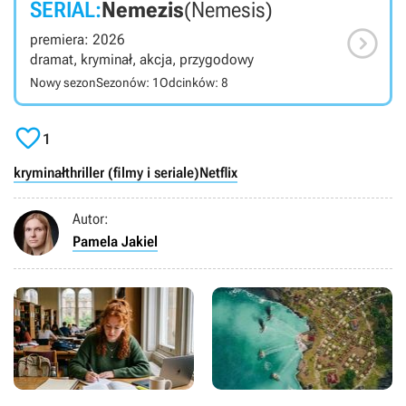
SERIAL:
Nemezis
(Nemesis)

premiera: 2026
dramat, kryminał, akcja, przygodowy
Nowy sezon
Sezonów: 1
Odcinków: 8

1
kryminał
thriller (filmy i seriale)
Netflix
Autor:
Pamela Jakiel