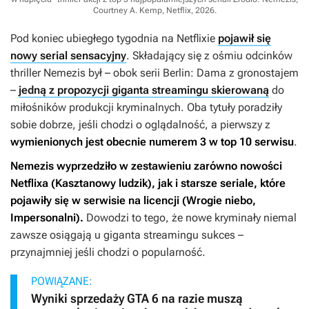
Courtney A. Kemp, Netflix, 2026
.
Pod koniec ubiegłego tygodnia na Netflixie
pojawił się
nowy serial sensacyjny
. Składający się z ośmiu odcinków
thriller
Nemezis
był – obok serii
Berlin: Dama z gronostajem
–
jedną z propozycji giganta streamingu skierowaną
do
miłośników produkcji kryminalnych. Oba tytuły poradziły
sobie dobrze, jeśli chodzi o oglądalność, a pierwszy z
wymienionych jest obecnie numerem 3 w top 10 serwisu
.
Nemezis
wyprzedziło w zestawieniu zarówno nowości
Netflixa (
Kasztanowy ludzik
), jak i starsze seriale, które
pojawiły się w serwisie na licencji (
Wrogie niebo
,
Impersonalni
).
Dowodzi to tego, że nowe kryminały niemal
zawsze osiągają u giganta streamingu sukces –
przynajmniej jeśli chodzi o popularność.
POWIĄZANE:
Wyniki sprzedaży GTA 6 na razie muszą