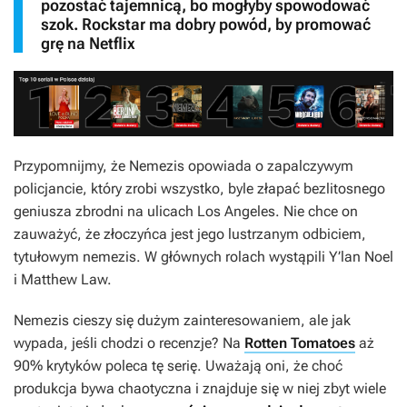
pozostać tajemnicą, bo mogłyby spowodować
szok. Rockstar ma dobry powód, by promować
grę na Netflix
Przypomnijmy, że
Nemezis
opowiada o zapalczywym
policjancie, który zrobi wszystko, byle złapać bezlitosnego
geniusza zbrodni na ulicach Los Angeles. Nie chce on
zauważyć, że złoczyńca jest jego lustrzanym odbiciem,
tytułowym nemezis. W głównych rolach wystąpili Y’lan Noel
i Matthew Law.
Nemezis
cieszy się dużym zainteresowaniem, ale jak
wypada, jeśli chodzi o recenzje? Na
Rotten Tomatoes
aż
90% krytyków poleca tę serię. Uważają oni, że choć
produkcja bywa chaotyczna i znajduje się w niej zbyt wiele