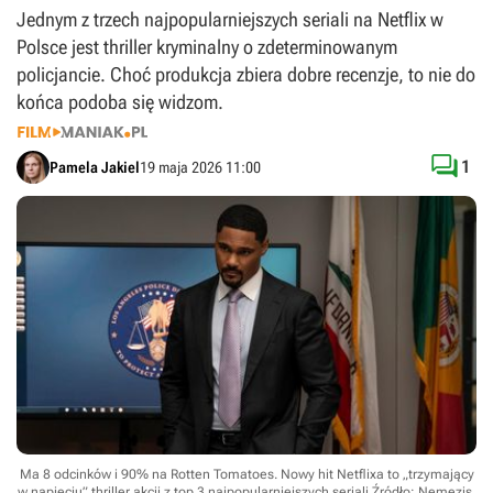
Jednym z trzech najpopularniejszych seriali na Netflix w
Polsce jest thriller kryminalny o zdeterminowanym
policjancie. Choć produkcja zbiera dobre recenzje, to nie do
końca podoba się widzom.

1
Pamela Jakiel
19 maja 2026 11:00
Ma 8 odcinków i 90% na Rotten Tomatoes. Nowy hit Netflixa to „trzymający
w napięciu” thriller akcji z top 3 najpopularniejszych seriali
Źródło: Nemezis,