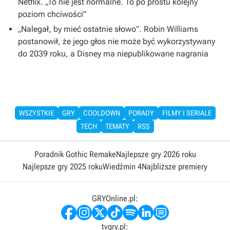
Netflix. „To nie jest normalne. To po prostu kolejny
poziom chciwości”
„Nalegał, by mieć ostatnie słowo”. Robin Williams
postanowił, że jego głos nie może być wykorzystywany
do 2039 roku, a Disney ma niepublikowane nagrania
WSZYSTKIE
GRY
COOLDOWN
PORADY
FILMY I SERIALE
TECH
TEMATY
RSS
Poradnik Gothic Remake
Najlepsze gry 2026 roku
Najlepsze gry 2025 roku
Wiedźmin 4
Najbliższe premiery
GRYOnline.pl:
tvgry.pl: