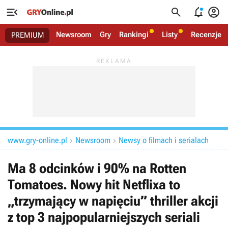




Newsroom
Gry
Rankingi
Listy
Recenzje
PREMIUM
www.gry-online.pl
Newsroom
Newsy o filmach i serialach


Ma 8 odcinków i 90% na Rotten
Tomatoes. Nowy hit Netflixa to
„trzymający w napięciu” thriller akcji
z top 3 najpopularniejszych seriali